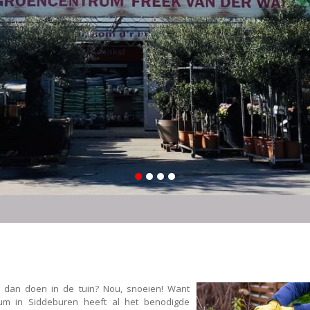
u dan doen in de tuin? Nou, snoeien! Want
rum in Siddeburen heeft al het benodigde