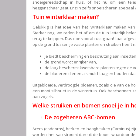
snoeigereedschap in huis, of het nu om een teles
heggenschaar gaat. Er zijn zelfs snoeischaren speciaal
Tuin winterklaar maken?
Gelukkig is het idee van het 'winterklaar maken van 
Sterker nog, we raden het af om de tuin letterlijk hel
terug te knippen. Dus doe vooral rustig aan! Laat afgeva
op de grond tussen je vaste planten en struiken heeft na
je biedt bescherming en beschutting aan insecten
de grond wordt er rijker van,
de laag beschermt kwetsbare planten tegen de vo
de bladeren dienen als mulchlaag en houden da
Uitgebloeide, verdroogde bloemen, zoals die van de hor
een mooi silhouet in de wintertuin. Ook beschermen 
aan vogels.
Welke struiken en bomen snoei je in h
De zogeheten ABC-bomen
Acers (esdoorns), berken en haagbeuken (Carpinus) zij
worden; het sap stroomt dan uit de boom, waardoor d