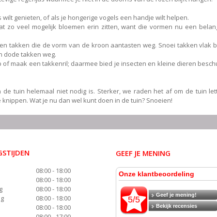
s wilt genieten, of als je hongerige vogels een handje wilt helpen.
t zo veel mogelijk bloemen erin zitten, want die vormen nu een belang
 en takken die de vorm van de kroon aantasten weg. Snoei takken vlak 
en dode takken weg.
 of maak een takkenril; daarmee bied je insecten en kleine dieren beschu
de tuin helemaal niet nodig is. Sterker, we raden het af om de tuin lett
e knippen. Wat je nu dan wel kunt doen in de tuin? Snoeien!
STIJDEN
GEEF JE MENING
08:00 - 18:00
08:00 - 18:00
g
08:00 - 18:00
ag
08:00 - 18:00
08:00 - 18:00
08:00 - 17:00