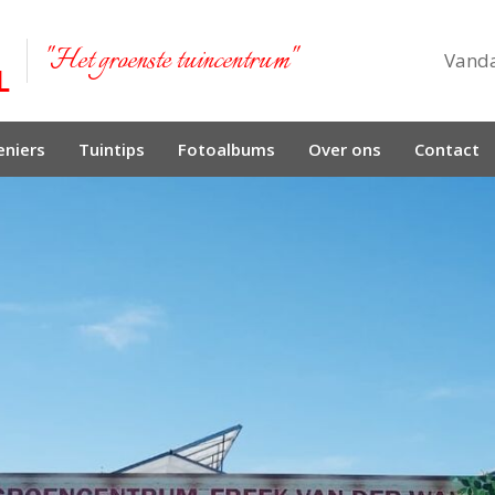
"Het groenste tuincentrum"
Vand
niers
Tuintips
Fotoalbums
Over ons
Contact