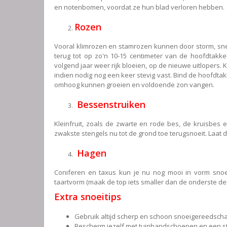
en notenbomen, voordat ze hun blad verloren hebben.
Rozen
Vooral klimrozen en stamrozen kunnen door storm, sne
terug tot op zo'n 10-15 centimeter van de hoofdtakke
volgend jaar weer rijk bloeien, op de nieuwe uitlopers
indien nodig nog een keer stevig vast. Bind de hoofdta
omhoog kunnen groeien en voldoende zon vangen.
Bessenstruiken
Kleinfruit, zoals de zwarte en rode bes, de kruisbes 
zwakste stengels nu tot de grond toe terugsnoeit. Laat d
Hagen
Coniferen en taxus kun je nu nog mooi in vorm snoei
taartvorm (maak de top iets smaller dan de onderste delen
Extra snoeitips
Gebruik altijd scherp en schoon snoeigereedsch
Bescherm jezelf met tuinhandschoenen en een ste