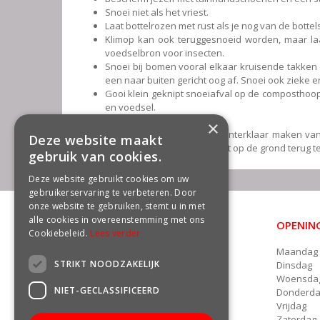
Snoei niet als het vriest.
Laat bottelrozen met rust als je nog van de bottel
Klimop kan ook teruggesnoeid worden, maar laa
voedselbron voor insecten.
Snoei bij bomen vooral elkaar kruisende takken
een naar buiten gericht oog af. Snoei ook zieke 
Gooi klein geknipt snoeiafval op de composthoop
en voedsel.
×
Je hebt vast al gehoord dat het winterklaar maken van 
Deze website maakt
helemaal aan te harken en alles tot op de grond terug t
gebruik van cookies.
Deze website gebruikt cookies om uw
gebruikerservaring te verbeteren. Door
onze website te gebruiken, stemt u in met
alle cookies in overeenstemming met ons
OPENING
CONTACT
Cookiebeleid.
Lees verder
Maandag
Groencentrum Freek van der Wal
STRIKT NOODZAKELIJK
Dinsdag
Damsterweg 22a
Woensda
9628 BT Siddeburen
NIET-GECLASSIFICEERD
Donderd
Telefoon: 06 - 13135891
Vrijdag
E.
info@freekvanderwal.nl
Zaterdag