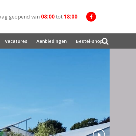
aag geopend van
08:00
tot
18:00
Vacatures
Aanbiedingen
Bestel-shop