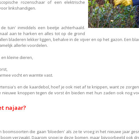
copische rozenschaar of een elektrische
 voor linkshandigen.
de tuin' inmiddels een beetje achterhaald.
emaal aan te harken en alles tot op de grond
llen bladeren lekker liggen, behalve in de vijver en op het gazon. Een bl
melijk allerlei voordelen.
 en kleine dieren,
rst,
armee vocht en warmte vast.
tensia's en de kaardebol, hoef je ook niet af te knippen, want ze zorgen
ze nieuwe knoppen tegen de vorst én bieden met hun zaden ook nog vo
et najaar?
n boomsoorten die gaan 'bloeden' als ze te vroeg in het nieuwe jaar ges
e boom verzwakt. Daarom snoei je deze bomen, maar bijvoorbeeld ook dr