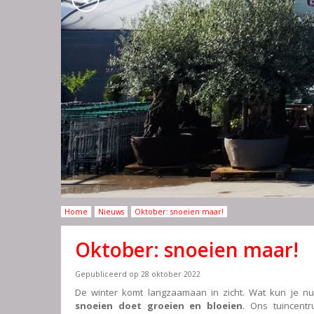
Home
Nieuws
Oktober: snoeien maar!
Oktober: snoeien maar!
Gepubliceerd op
28 oktober 2022
De winter komt langzaamaan in zicht. Wat kun je n
snoeien doet groeien en bloeien
. Ons tuincent