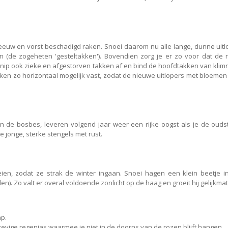
euw en vorst beschadigd raken. Snoei daarom nu alle lange, dunne uitl
n (de zogeheten 'gesteltakken'). Bovendien zorg je er zo voor dat de 
. Knip ook zieke en afgestorven takken af en bind de hoofdtakken van kli
kken zo horizontaal mogelijk vast, zodat de nieuwe uitlopers met bloemen
en de bosbes, leveren volgend jaar weer een rijke oogst als je de ouds
e jonge, sterke stengels met rust.
en, zodat ze strak de winter ingaan. Snoei hagen een klein beetje i
). Zo valt er overal voldoende zonlicht op de haag en groeit hij gelijkmati
ap.
vige regenjas waarmee je niet in de doorns van de rozen blijft hangen.