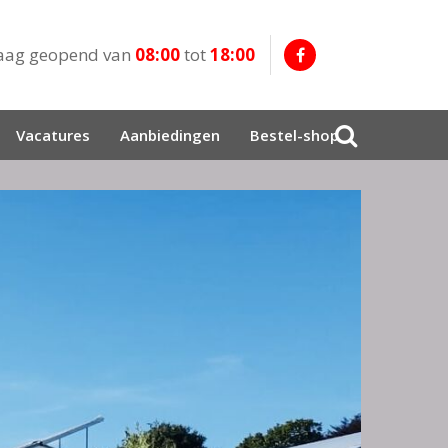
aag geopend van
08:00
tot
18:00
Vacatures
Aanbiedingen
Bestel-shop