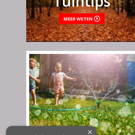
Tuintips
MEER WETEN
×