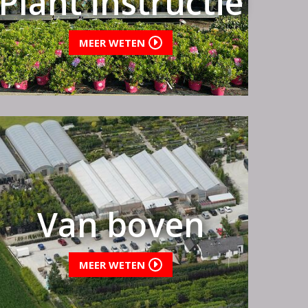
Plant instructie
MEER WETEN
Van boven
MEER WETEN