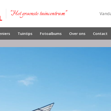
"Het groenste tuincentrum"
Vand
niers
Tuintips
Fotoalbums
Over ons
Contact