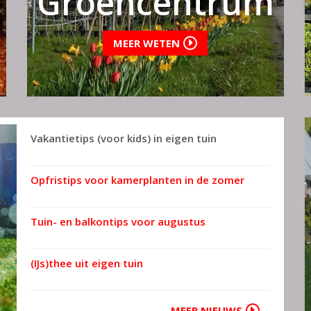
Groencentrum
MEER WETEN
Vakantietips (voor kids) in eigen tuin
Opfristips voor kamerplanten in de zomer
Tuin- en balkontips voor augustus
(IJs)thee uit eigen tuin
MEER NIEUWS