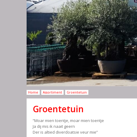
Home
Assortiment
Groentetuin
Groentetuin
“Moar mien toentje, moar mien toentje
Ja dij mis ik naait geern
Der is altied diverdoatsie veur mie”