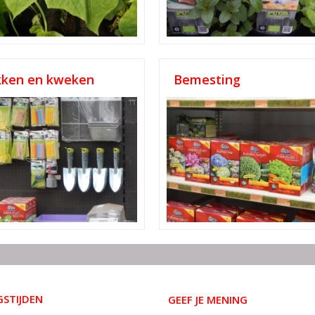
kken en kweken
Bemesting
STIJDEN
GEEF JE MENING