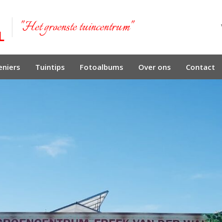
"Het groenste tuincentrum"
niers
Tuintips
Fotoalbums
Over ons
Contact