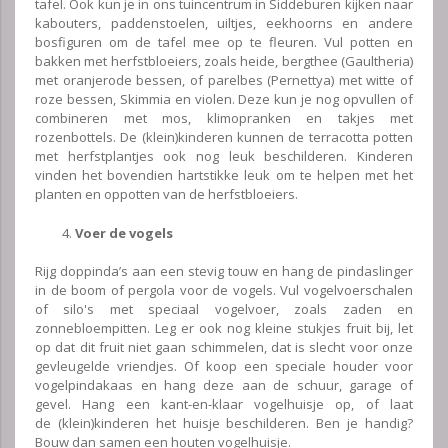
tafel. Ook kun je in ons tuincentrum in Siddeburen kijken naar
kabouters, paddenstoelen, uiltjes, eekhoorns en andere
bosfiguren om de tafel mee op te fleuren. Vul potten en
bakken met herfstbloeiers, zoals heide, bergthee (Gaultheria)
met oranjerode bessen, of parelbes (Pernettya) met witte of
roze bessen, Skimmia en violen. Deze kun je nog opvullen of
combineren met mos, klimopranken en takjes met
rozenbottels. De (klein)kinderen kunnen de terracotta potten
met herfstplantjes ook nog leuk beschilderen. Kinderen
vinden het bovendien hartstikke leuk om te helpen met het
planten en oppotten van de herfstbloeiers.
Voer de vogels
Rijg doppinda’s aan een stevig touw en hang de pindaslinger
in de boom of pergola voor de vogels. Vul vogelvoerschalen
of silo's met speciaal vogelvoer, zoals zaden en
zonnebloempitten. Leg er ook nog kleine stukjes fruit bij, let
op dat dit fruit niet gaan schimmelen, dat is slecht voor onze
gevleugelde vriendjes. Of koop een speciale houder voor
vogelpindakaas en hang deze aan de schuur, garage of
gevel. Hang een kant-en-klaar vogelhuisje op, of laat
de (klein)kinderen het huisje beschilderen. Ben je handig?
Bouw dan samen een houten vogelhuisje.