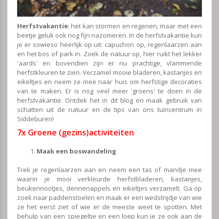
Herfstvakantie
: het kan stormen en regenen, maar met een
beetje geluk ook nog fijn nazomeren. In de herfstvakantie kun
je er sowieso heerlijk op uit: capuchon op, regenlaarzen aan
en het bos of park in. Zoek de natuur op, hier ruikt het lekker
'aards' en bovendien zijn er nu prachtige, vlammende
herfstkleuren te zien. Verzamel mooie bladeren, kastanjes en
eikeltjes en neem ze mee naar huis om herfstige decoraties
van te maken. Er is nog veel meer 'groens' te doen in de
herfstvakantie. Ontdek het in dit blog en maak gebruik van
schatten uit de natuur en de tips van ons tuincentrum in
Siddeburen!
7x Groene (gezins)activiteiten
Maak een boswandeling
Trek je regenlaarzen aan en neem een tas of mandje mee
waarin je mooi verkleurde herfstbladeren, kastanjes,
beukennootjes, dennenappels en eikeltjes verzamelt. Ga op
zoek naar paddenstoelen en maak er een wedstrijdje van wie
ze het eerst ziet of wie er de meeste weet te spotten. Met
behulp van een spiegeltje en een loep kun je ze ook aan de