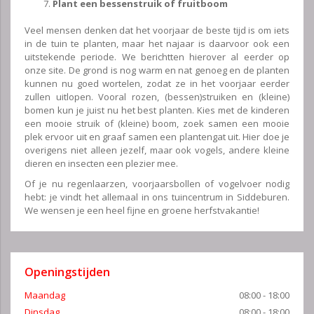
Plant een bessenstruik of fruitboom
Veel mensen denken dat het voorjaar de beste tijd is om iets
in de tuin te planten, maar het najaar is daarvoor ook een
uitstekende periode. We berichtten hierover al eerder op
onze site. De grond is nog warm en nat genoeg en de planten
kunnen nu goed wortelen, zodat ze in het voorjaar eerder
zullen uitlopen. Vooral rozen, (bessen)struiken en (kleine)
bomen kun je juist nu het best planten. Kies met de kinderen
een mooie struik of (kleine) boom, zoek samen een mooie
plek ervoor uit en graaf samen een plantengat uit. Hier doe je
overigens niet alleen jezelf, maar ook vogels, andere kleine
dieren en insecten een plezier mee.
Of je nu regenlaarzen, voorjaarsbollen of vogelvoer nodig
hebt: je vindt het allemaal in ons tuincentrum in Siddeburen.
We wensen je een heel fijne en groene herfstvakantie!
Openingstijden
Maandag
08:00 - 18:00
Dinsdag
08:00 - 18:00