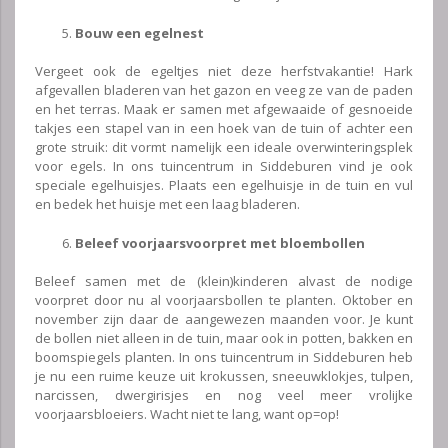
Bouw een egelnest
Vergeet ook de egeltjes niet deze herfstvakantie! Hark
afgevallen bladeren van het gazon en veeg ze van de paden
en het terras. Maak er samen met afgewaaide of gesnoeide
takjes een stapel van in een hoek van de tuin of achter een
grote struik: dit vormt namelijk een ideale overwinteringsplek
voor egels. In ons tuincentrum in Siddeburen vind je ook
speciale egelhuisjes. Plaats een egelhuisje in de tuin en vul
en bedek het huisje met een laag bladeren.
Beleef voorjaarsvoorpret met bloembollen
Beleef samen met de (klein)kinderen alvast de nodige
voorpret door nu al voorjaarsbollen te planten. Oktober en
november zijn daar de aangewezen maanden voor. Je kunt
de bollen niet alleen in de tuin, maar ook in potten, bakken en
boomspiegels planten. In ons tuincentrum in Siddeburen heb
je nu een ruime keuze uit krokussen, sneeuwklokjes, tulpen,
narcissen, dwergirisjes en nog veel meer vrolijke
voorjaarsbloeiers. Wacht niet te lang, want op=op!