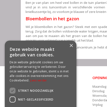
Ben je van plan om heel veel bollen in de tuin planten
vind je in ons tuincentrum in verschillende vorme
knielkussentje bij, zo voorkom je blauwe of zere knieën 
Bloembollen in het gazon
Wil je bloembollen in het gazon? Steek met een spade
terug. Zorg dat de bollen voldoende water krijgen, maar 
aan om pas te maaien als het groen van de bollen hel
energie voor volgend jaar namelijk uit het blad.
×
Kom langs in ons frisse voorjaarstuincentrum. Je hebt 
Deze website maakt
fleurig en kleurig voorjaar!
gebruik van cookies.
Deze website gebruikt cookies om uw
gebruikerservaring te verbeteren. Door
onze website te gebruiken, stemt u in met
alle cookies in overeenstemming met ons
OPENING
CONTACT
Cookiebeleid.
Lees verder
Maandag
Groencentrum Freek van der Wal
STRIKT NOODZAKELIJK
Dinsdag
Damsterweg 22a
Woensda
9628 BT Siddeburen
NIET-GECLASSIFICEERD
Donderd
Telefoon: 06 - 13135891
Vrijdag
E.
info@freekvanderwal.nl