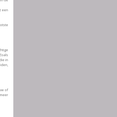
t een
ootste
htige
 Zoals
die in
eiden,
uw of
 meer