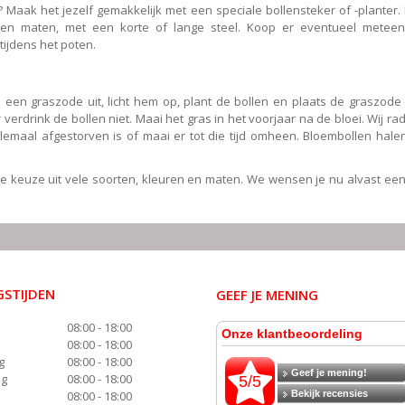
? Maak het jezelf gemakkelijk met een speciale bollensteker of -planter.
n en maten, met een korte of lange steel. Koop er eventueel metee
tijdens het poten.
 een graszode uit, licht hem op, plant de bollen en plaats de graszode
verdrink de bollen niet. Maai het gras in het voorjaar na de bloei. Wij ra
emaal afgestorven is of maai er tot die tijd omheen. Bloembollen hale
de keuze uit vele soorten, kleuren en maten. We wensen je nu alvast een
STIJDEN
GEEF JE MENING
08:00 - 18:00
08:00 - 18:00
g
08:00 - 18:00
ag
08:00 - 18:00
08:00 - 18:00