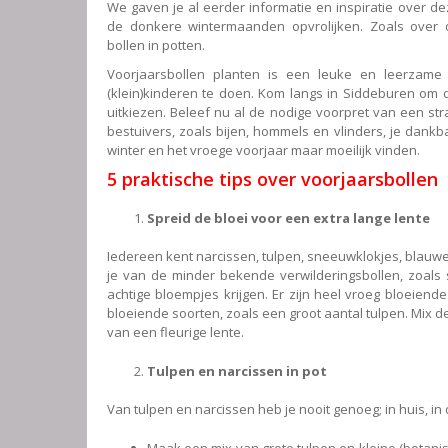
We gaven je al eerder informatie en inspiratie over de
de donkere wintermaanden opvrolijken. Zoals over 
bollen in potten.
Voorjaarsbollen planten is een leuke en leerzame 
(klein)kinderen te doen. Kom langs in Siddeburen om 
uitkiezen. Beleef nu al de nodige voorpret van een str
bestuivers, zoals bijen, hommels en vlinders, je dank
winter en het vroege voorjaar maar moeilijk vinden.
5 praktische tips over voorjaarsbollen
Spreid de bloei voor een extra lange lente
Iedereen kent narcissen, tulpen, sneeuwklokjes, blauwe
je van de minder bekende verwilderingsbollen, zoals st
achtige bloempjes krijgen. Er zijn heel vroeg bloeiend
bloeiende soorten, zoals een groot aantal tulpen. Mix d
van een fleurige lente.
Tulpen en narcissen in pot
Van tulpen en narcissen heb je nooit genoeg; in huis, in 
Maak een mix van grote tulpen en kleine (botani