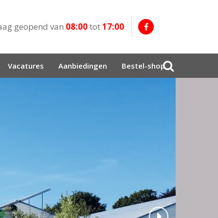
aag geopend van
08:00
tot
17:00
Vacatures
Aanbiedingen
Bestel-shop