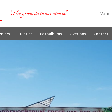
"Het groenste tuincentrum"
Vand
niers
Tuintips
Fotoalbums
Over ons
Contact