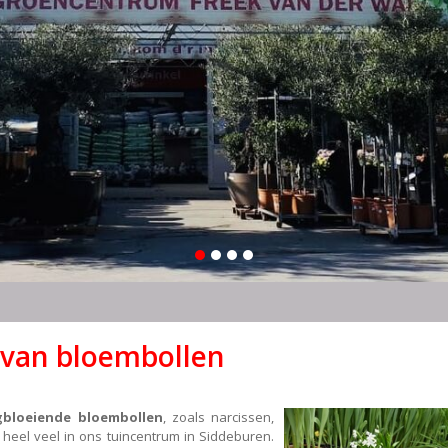
 van bloembollen
egbloeiende bloembollen
, zoals narcissen,
 heel veel in ons tuincentrum in Siddeburen.