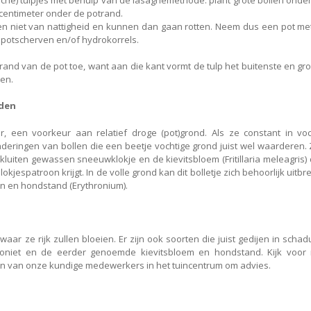
f centimeter onder de potrand.
en niet van nattigheid en kunnen dan gaan rotten. Neem dus een pot me
 potscherven en/of hydrokorrels.
 rand van de pot toe, want aan die kant vormt de tulp het buitenste en gr
oen.
uden
, een voorkeur aan relatief droge (pot)grond. Als ze constant in voc
zonderingen van bollen die een beetje vochtige grond juist wel waarderen.
e kluiten gewassen sneeuwklokje en de kievitsbloem (Fritillaria meleagris) 
okjespatroon krijgt. In de volle grond kan dit bolletje zich behoorlijk uitbr
n en hondstand (Erythronium).
 ze rijk zullen bloeien. Er zijn ook soorten die juist gedijen in schad
akoniet en de eerder genoemde kievitsbloem en hondstand. Kijk voor
 één van onze kundige medewerkers in het tuincentrum om advies.