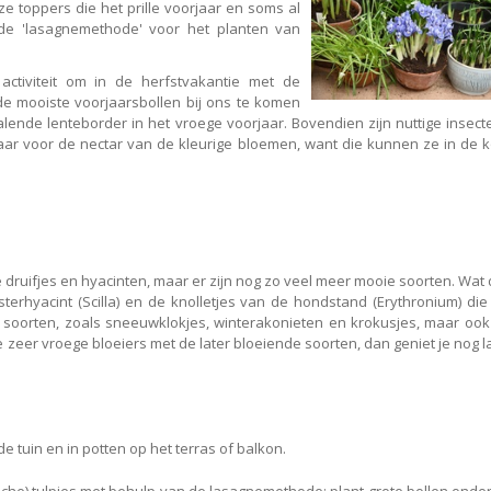
ze toppers die het prille voorjaar en soms al
de 'lasagnemethode' voor het planten van
activiteit om in de herfstvakantie met de
de mooiste voorjaarsbollen bij ons te komen
alende lenteborder in het vroege voorjaar. Bovendien zijn nuttige insect
baar voor de nectar van de kleurige bloemen, want die kunnen ze in de 
 druifjes en hyacinten, maar er zijn nog zo veel meer mooie soorten. Wat
erhyacint (Scilla) en de knolletjes van de hondstand (Erythronium) die l
e soorten, zoals sneeuwklokjes, winterakonieten en krokusjes, maar ook 
e zeer vroege bloeiers met de later bloeiende soorten, dan geniet je nog 
de tuin en in potten op het terras of balkon.
sche) tulpjes met behulp van de lasagnemethode: plant grote bollen onder