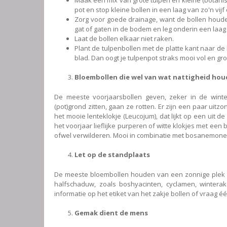
pot en stop kleine bollen in een laag van zo'n vij
Zorg voor goede drainage, want de bollen houd
gat of gaten in de bodem en leg onderin een laag
Laat de bollen elkaar niet raken.
Plant de tulpenbollen met de platte kant naar de
blad. Dan oogt je tulpenpot straks mooi vol en gr
Bloembollen die wel van wat nattigheid ho
De meeste voorjaarsbollen geven, zeker in de winter
(pot)grond zitten, gaan ze rotten. Er zijn een paar uit
het mooie lenteklokje (Leucojum), dat lijkt op een uit d
het voorjaar lieflijke purperen of witte klokjes met een bl
ofwel verwilderen. Mooi in combinatie met bosanemone
Let op de standplaats
De meeste bloembollen houden van een zonnige plek waar
halfschaduw, zoals boshyacinten, cyclamen, winter
informatie op het etiket van het zakje bollen of vraag
Gemak dient de mens