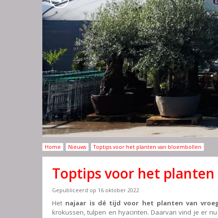
Home
Nieuws
Toptips voor het planten van bloembollen
Toptips voor het planten
Gepubliceerd op
16 oktober 2022
Het
najaar is dé tijd voor het planten van vro
krokussen, tulpen en hyacinten. Daarvan vind je er nu