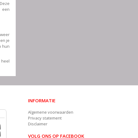
 Deze
n een
 weer
den je
n hun
 heel
INFORMATIE
Algemene voorwaarden
Privacy statement
Disclaimer
VOLG ONS OP FACEBOOK