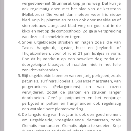
vergeet-me-niet (Brunnera), knip je nu weg. Dat kun je
ook regelmatig doen met het blad van de kerstroos
(Helleborus). Die vormt dan meteen weer fris nieuw
blad. Knip bij planten en rozen ook door meeldauw of
sterroetdauw aangetast blad weg en gooi dat in de
kliko en niet op de composthoop. Zo ga je verspreiding
van deze schimmelziekten tegen.
Snoei uitgebloeide struiken en hagen zoals die van
Taxus, haagbeuk, liguster, hulst en (Leylandii- of
Thuja)coniferen, vóór of rond 21 juni lichtjes in vorm.
Doe dit bij voorkeur op een bewolkte dag, zodat de
doorgeknipte blaadjes of naalden niet in het felle
zonlicht verbranden.
Blijf uitgebloeide bloemen van eenjarig perkgoed, zoals
petunia’s, surfinia’s, lobelia's, Spaanse margrieten, van
potgeraniums (Pelargoniums) en van rozen
verwijderen, zodat de planten en struiken langer
doorbloeien. Geef je potplanten en het eenjarige
perkgoed in potten en hangmanden ook regelmatig
een wat vloeibare plantenvoeding.
De langste dag van het jaar is ook een goed moment
om uitgebloeide, vroegbloeiende clematissen, zoals
Clematis montana en Clematis alpina te snoeien. Knip
dunne uitlopers en dode of kale takken weg.