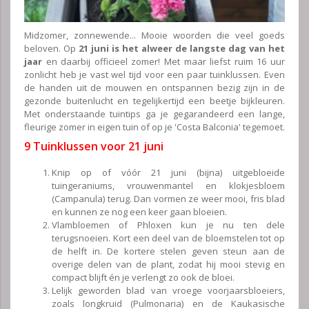
Midzomer, zonnewende... Mooie woorden die veel goeds
beloven. Op
21 juni is het alweer de langste dag van het
jaar
en daarbij officieel zomer! Met maar liefst ruim 16 uur
zonlicht heb je vast wel tijd voor een paar tuinklussen. Even
de handen uit de mouwen en ontspannen bezig zijn in de
gezonde buitenlucht en tegelijkertijd een beetje bijkleuren.
Met onderstaande tuintips ga je gegarandeerd een lange,
fleurige zomer in eigen tuin of op je 'Costa Balconia' tegemoet.
9 Tuinklussen voor 21 juni
Knip op of vóór 21 juni (bijna) uitgebloeide
tuingeraniums, vrouwenmantel en klokjesbloem
(Campanula) terug. Dan vormen ze weer mooi, fris blad
en kunnen ze nog een keer gaan bloeien.
Vlambloemen of Phloxen kun je nu ten dele
terugsnoeien. Kort een deel van de bloemstelen tot op
de helft in. De kortere stelen geven steun aan de
overige delen van de plant, zodat hij mooi stevig en
compact blijft én je verlengt zo ook de bloei.
Lelijk geworden blad van vroege voorjaarsbloeiers,
zoals longkruid (Pulmonaria) en de Kaukasische