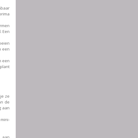
nbaar
prima
hermen
d. Een
loeien
n een
an een
plant
je ze
an de
g aan
mini-
k aan