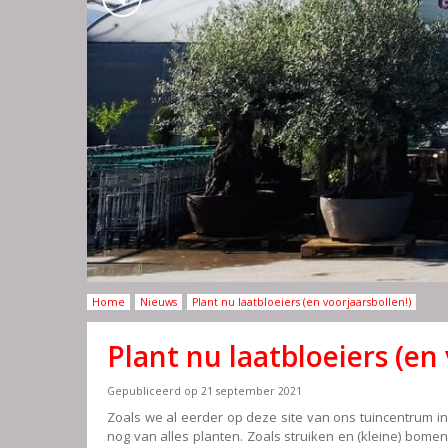
Home
Nieuws
Plant nu laatbloeiers (en voorjaarsbollen!)
Plant nu laatbloeiers (en
Gepubliceerd op
21 september 2021
Zoals we al eerder op deze site van ons tuincentrum in
nog van alles planten. Zoals struiken en (kleine) bomen