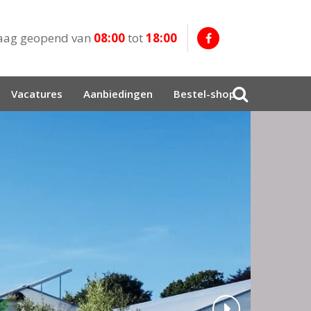
aag geopend van
08:00
tot
18:00
Vacatures
Aanbiedingen
Bestel-shop