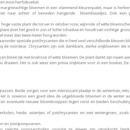
 een mooi herfstboeket.
 margrietachtige bloemen in een vlammend kleurenpalet, maar is herke
met naar achter of beneden hangende bloemblaadjes. Ook een 
n hoge vaste plant die tot ver in oktober roze, wijnrode of witte bloemsc
e plant doet het goed in zon of lichte schaduw en houdt van vochtige gron
 wel meer dan twee meter hoog worden.
waaronder speciale potchrysanten die in heel veel verschillende kleuren b
 bij de voordeur. Chrysanten zijn ook dankbare, sterke snijbloemen die i
en bloeit rijk met knalroze of witte bloemen. De plant dankt zijn naam a
s draaien. Het is ook weer een prima snijbloem voor in een boeket. De 
assen. Beide zorgen voor een interessant plaatje in de wintertuin, mits 
. Het is sowieso een goed idee de uitgebloeide bloemen in de winter a
nt en eventuele nieuwe bloemknoppen tegen vorst en bieden beschuttin
erkolen, heide, astertjes of potchrysanten en met wintergroen, zoals 
ssen en (sier)pompoenen.
 selectie voorjaarsbollen, voordat ze alweer zijn uitverkocht. Den