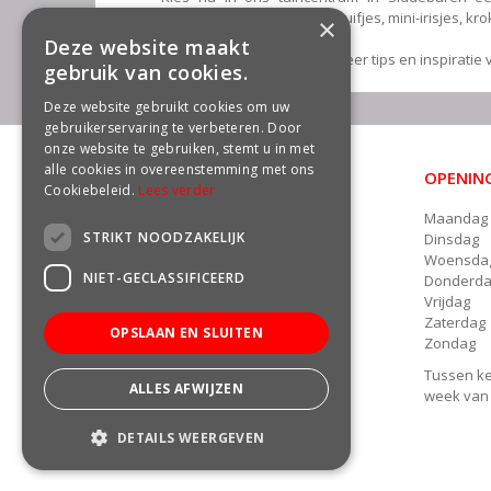
winterakonieten, blauwe druifjes, mini-irisjes, kr
×
Deze website maakt
Houd onze site in de gaten voor meer tips en inspiratie 
gebruik van cookies.
Deze website gebruikt cookies om uw
gebruikerservaring te verbeteren. Door
onze website te gebruiken, stemt u in met
alle cookies in overeenstemming met ons
OPENING
CONTACT
Cookiebeleid.
Lees verder
Maandag
Groencentrum Freek van der Wal
STRIKT NOODZAKELIJK
Dinsdag
Damsterweg 22a
Woensda
9628 BT Siddeburen
NIET-GECLASSIFICEERD
Donderd
Telefoon: 06 - 13135891
Vrijdag
E.
info@freekvanderwal.nl
Zaterdag
OPSLAAN EN SLUITEN
Zondag
Tussen ke
ALLES AFWIJZEN
week van j
DETAILS WEERGEVEN