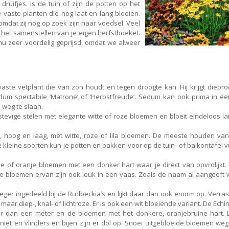
druifjes. Is de tuin of zijn de potten op het
e vaste planten die nog laat en lang bloeien.
omdat zij nog op zoek zijn naar voedsel. Veel
 het samenstellen van je eigen herfstboeket.
nu zeer voordelig geprijsd, omdat we alweer
vaste vetplant die van zon houdt en tegen droogte kan. Hij krijgt diepro
um spectabile ‘Matrone’ of ‘Herbstfreude’. Sedum kan ook prima in ee
j weg te slaan.
stevige stelen met elegante witte of roze bloemen en bloeit eindeloos la
en, hoog en laag, met witte, roze of lila bloemen. De meeste houden van
leine soorten kun je potten en bakken voor op de tuin- of balkontafel v
e of oranje bloemen met een donker hart waar je direct van opvrolijkt.
s. De bloemen ervan zijn ook leuk in een vaas. Zoals de naam al aangeeft 
er ingedeeld bij de Rudbeckia’s en lijkt daar dan ook enorm op. Verra
aar diep-, knal- of lichtroze. Er is ook een wit bloeiende variant. De Ech
er dan een meter en de bloemen met het donkere, oranjebruine hart. L
t en vlinders en bijen zijn er dol op. Snoei uitgebloeide bloemen weg