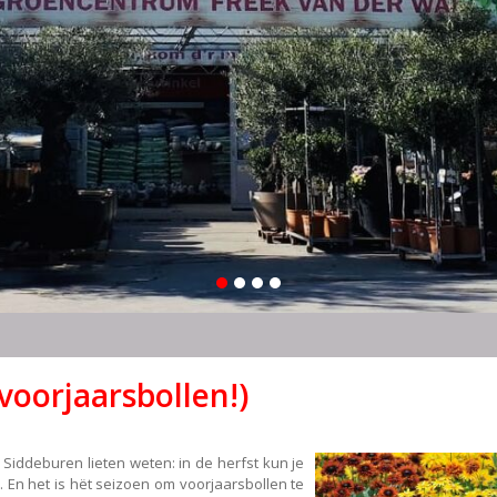
 voorjaarsbollen!)
 Siddeburen lieten weten: in de herfst kun je
. En het is hët seizoen om voorjaarsbollen te