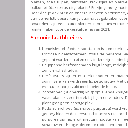
planten, zoals tulpen, narcissen, krokusjes en blauwe 
balkon of (dak)terras uitgebloeid? Er zijn genoeg mooi
Daar doe je ook bijen en andere insecten plezier mee, 
van de herfstbloeiers kun je daarnaast gebruiken voor
Bovendien zijn veel buitenplanten in ons tuincentrum 
ruimte maken voor de kerstafdeling van 2021.
9 mooie laatbloeiers
Hemelsleutel (Sedum spectabile) is een sterke, 
lichtroze bloemschermen, zoals de bekende Sed
geplant worden en bijen en vlinders zijn er niet bi
De Japanse herfstanemoon krijgt lange, redelijk 
zon en halfschaduw.
Herfstasters zijn er in allerlei soorten en mat
sommige ervan verdragen lichte schaduw. Met de k
eventueel aangevuld met bloeiende heide.
Zonnehoed (Rudbeckia) krijgt opvallende knalgel
vaste plant is zeer in trek bij bijen en vlinder
plant graag een zonnige plek.
Rode zonnehoed (Echinacea purpurea) werd vroeg
genoeg bloeien de meeste Echinacea's niet rood, m
purpurea springt eruit met zijn hoogte van me
schaduw en droogte deren de rode zonnehoed nie