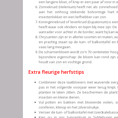
een langere bloei, of knip er een paar af voor in
Zonnekruid (Helenium) heeft net als zonnehoed
aan het omhoog stekende bolvormige hart 
insectenlokker en een liefhebber van zon.
Koninginnekruid of leverkruid (Eupatorium) is ee
heeft waar ook vlinders en bijen blij mee zijn. D
aanrader voor achter in de border, want hij kan
Chrysanten zijn er in allerlei soorten en maten, 
en prachtig staan op de tuin- of balkontafel en
vaas lang meegaan.
De scharnierbloem wordt zo'n 70 centimeter hoog 
bijzondere eigenschap: de bloem kan rond zijn a
houdt van zon en vochtige grond.
Extra fleurige herfsttips
Combineer deze laatbloeiers met wuivende siergr
pas in het volgende voorjaar weer terug knipt
planten te laten zitten. Ze beschermen de pla
insecten en kleine dieren.
Vul potten en bakken met bloeiende violen, si
coniferen, klimop en het zilverstruikje.
Versier de tuin- of balkontafel met (sier)kaleba
Kies nu in ons tuincentrum in Siddeburen een