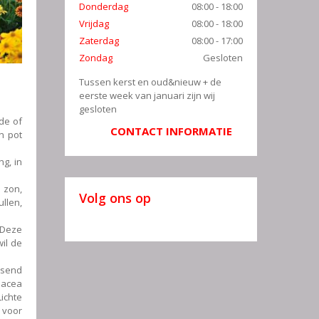
Donderdag
08:00 - 18:00
Vrijdag
08:00 - 18:00
Zaterdag
08:00 - 17:00
Zondag
Gesloten
Tussen kerst en oud&nieuw + de
eerste week van januari zijn wij
gesloten
de of
CONTACT INFORMATIE
n pot
ng, in
 zon,
Volg ons op
ullen,
 Deze
wil de
ssend
inacea
ichte
 voor