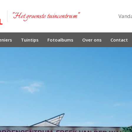
"Het groenste tuincentrum"
Vand
niers
Tuintips
Fotoalbums
Over ons
Contact