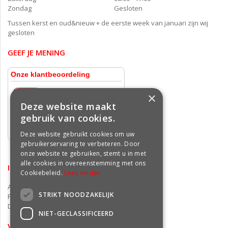
Zondag
Gesloten
Tussen kerst en oud&nieuw + de eerste week van januari zijn wij
gesloten
GEEF JE MENING
×
Deze website maakt
gebruik van cookies.
Deze website gebruikt cookies om uw
gebruikerservaring te verbeteren. Door
onze website te gebruiken, stemt u in met
alle cookies in overeenstemming met ons
INFORMATIE
Cookiebeleid.
Lees verder
Algemene voorwaarden
STRIKT NOODZAKELIJK
Privacy statement
Disclaimer
NIET-GECLASSIFICEERD
VOLG ONS OP FACEBOOK