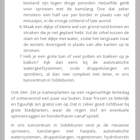
bestand zijn tegen droge perioden. Hetzelfde geldt
voor sproeien met de tuinslang. Doe dat zeker
minstens een half uur per border in plaats van vijf
minuutjes, in de vroege ochtend of late avond.
Maak een dijkje of kleine wal van grond rond bomen en
struiken die je net geplant hebt. Vul de cirkel tussen de
stam en het dijkje met water, zodat het langzaam naar
de wortels doorsijpelt in plaats van alle kanten op te
stromen.
Heb je een grote tuin of veel potten en bakken op je
balkon? Kijk dan eens bij de automatische
watergeefsystemen, zoals druppelslangen en
sprinklers, al dan niet compleet met timer, in ons
tuincentrum in Siddeburen.
Ook slim: Zet je kamerplanten op een regenachtige lentedag
of zomeravond een paar uur buiten. Daar frissen ze letterlijk
en figuurlijk (en gratis) van op. Dat is zeker goed zichtbaar bij
grote bladplanten, waar de regen stof en eventuele
spinnenraggen en hondenharen vanaf spoelt.
In ons tuincentrum in Siddeburen vind je de nieuwste
sproeiers, tuinslangen met haspels, automatische
watersystemen, druppelslangen, regentonnen, hydrokorrels