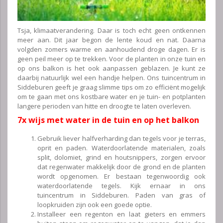
Tsja, klimaatverandering. Daar is toch echt geen ontkennen
meer aan. Dit jaar begon de lente koud en nat. Daarna
volgden zomers warme en aanhoudend droge dagen. Er is
geen peil meer op te trekken. Voor de planten in onze tuin en
op ons balkon is het ook aanpassen geblazen. Je kunt ze
daarbij natuurlijk wel een handje helpen. Ons tuincentrum in
Siddeburen geeft je graag slimme tips om zo efficiënt mogelijk
om te gaan met ons kostbare water en je tuin- en potplanten
langere perioden van hitte en droogte te laten overleven.
7x wijs met water in de tuin en op het balkon
Gebruik liever halfverharding dan tegels voor je terras,
oprit en paden. Waterdoorlatende materialen, zoals
split, dolomiet, grind en houtsnippers, zorgen ervoor
dat regenwater makkelijk door de grond en de planten
wordt opgenomen. Er bestaan tegenwoordig ook
waterdoorlatende tegels. Kijk ernaar in ons
tuincentrum in Siddeburen. Paden van gras of
loopkruiden zijn ook een goede optie.
Installeer een regenton en laat gieters en emmers