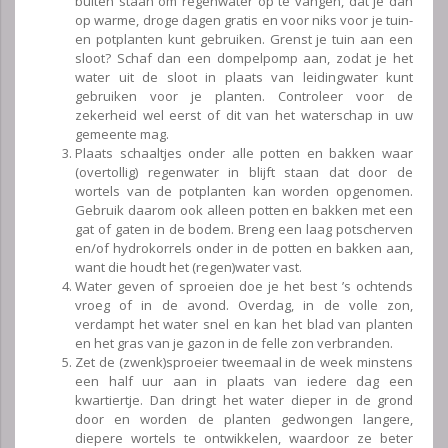
buiten staan om regenwater op te vangen, dat je dan
op warme, droge dagen gratis en voor niks voor je tuin-
en potplanten kunt gebruiken. Grenst je tuin aan een
sloot? Schaf dan een dompelpomp aan, zodat je het
water uit de sloot in plaats van leidingwater kunt
gebruiken voor je planten. Controleer voor de
zekerheid wel eerst of dit van het waterschap in uw
gemeente mag.
Plaats schaaltjes onder alle potten en bakken waar
(overtollig) regenwater in blijft staan dat door de
wortels van de potplanten kan worden opgenomen.
Gebruik daarom ook alleen potten en bakken met een
gat of gaten in de bodem. Breng een laag potscherven
en/of hydrokorrels onder in de potten en bakken aan,
want die houdt het (regen)water vast.
Water geven of sproeien doe je het best ’s ochtends
vroeg of in de avond. Overdag, in de volle zon,
verdampt het water snel en kan het blad van planten
en het gras van je gazon in de felle zon verbranden.
Zet de (zwenk)sproeier tweemaal in de week minstens
een half uur aan in plaats van iedere dag een
kwartiertje. Dan dringt het water dieper in de grond
door en worden de planten gedwongen langere,
diepere wortels te ontwikkelen, waardoor ze beter