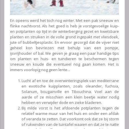
En opeens werd het toch nog winter. Met een pak sneeuw en
flinke nachtvorst. Als het goed is heb je vorstgevoelige kuip-
en potplanten op tijd in de winterberging gezet en kwetsbare
planten en struiken in de volle grond ingepakt met vliesdoek,
jute of bubbeltjesplastic. En ervoor gezorgd dat de vijver niet
geheel kon bevriezen met behulp van een pompje,
ijsvrijhouder of bal. We geven je graag een paar handige tips
om planten en huis- en tuindieren te beschermen tegen
sneeuw en koude die eventueel nog gaan komen. Het is
immers voorlopig nog geen lente...
Lucht af en toe de overwinteringsplek van mediterrane
en exotische kuipplanten, zoals oleander, fuchsia,
Solanum, bougainville en Tibouchina. Voel aan de
aarde of ze misschien een klein beetje water nodig
hebben en verwijder dode en zieke bladeren.
Bij milde vorst is het afdoende potplanten tegen de
relatief warme muur van het huis en onder een afdak
of veranda te zetten. Dat voorkomt ook dat ze bij storm
of rukwinden van de tuintafel waaien en dat ze te natte