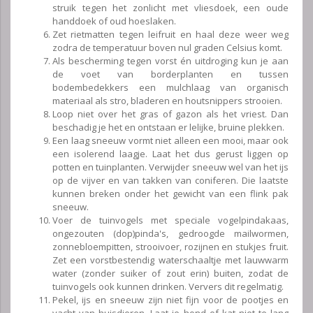
struik tegen het zonlicht met vliesdoek, een oude
handdoek of oud hoeslaken.
Zet rietmatten tegen leifruit en haal deze weer weg
zodra de temperatuur boven nul graden Celsius komt.
Als bescherming tegen vorst én uitdroging kun je aan
de voet van borderplanten en tussen
bodembedekkers een mulchlaag van organisch
materiaal als stro, bladeren en houtsnippers strooien.
Loop niet over het gras of gazon als het vriest. Dan
beschadig je het en ontstaan er lelijke, bruine plekken.
Een laag sneeuw vormt niet alleen een mooi, maar ook
een isolerend laagje. Laat het dus gerust liggen op
potten en tuinplanten. Verwijder sneeuw wel van het ijs
op de vijver en van takken van coniferen. Die laatste
kunnen breken onder het gewicht van een flink pak
sneeuw.
Voer de tuinvogels met speciale vogelpindakaas,
ongezouten (dop)pinda's, gedroogde mailwormen,
zonnebloempitten, strooivoer, rozijnen en stukjes fruit.
Zet een vorstbestendig waterschaaltje met lauwwarm
water (zonder suiker of zout erin) buiten, zodat de
tuinvogels ook kunnen drinken. Ververs dit regelmatig.
Pekel, ijs en sneeuw zijn niet fijn voor de pootjes en