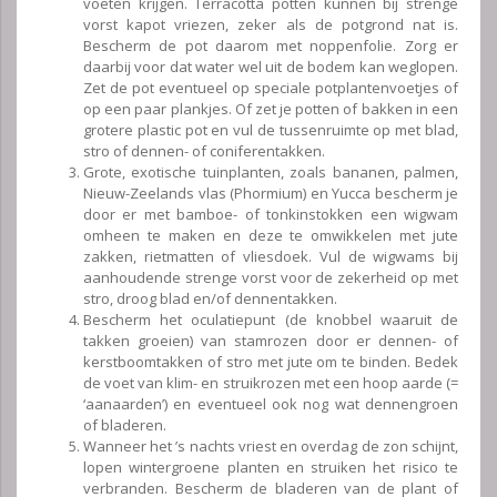
voeten krijgen. Terracotta potten kunnen bij strenge
vorst kapot vriezen, zeker als de potgrond nat is.
Bescherm de pot daarom met noppenfolie. Zorg er
daarbij voor dat water wel uit de bodem kan weglopen.
Zet de pot eventueel op speciale potplantenvoetjes of
op een paar plankjes. Of zet je potten of bakken in een
grotere plastic pot en vul de tussenruimte op met blad,
stro of dennen- of coniferentakken.
Grote, exotische tuinplanten, zoals bananen, palmen,
Nieuw-Zeelands vlas (Phormium) en Yucca bescherm je
door er met bamboe- of tonkinstokken een wigwam
omheen te maken en deze te omwikkelen met jute
zakken, rietmatten of vliesdoek. Vul de wigwams bij
aanhoudende strenge vorst voor de zekerheid op met
stro, droog blad en/of dennentakken.
Bescherm het oculatiepunt (de knobbel waaruit de
takken groeien) van stamrozen door er dennen- of
kerstboomtakken of stro met jute om te binden. Bedek
de voet van klim- en struikrozen met een hoop aarde (=
‘aanaarden’) en eventueel ook nog wat dennengroen
of bladeren.
Wanneer het ’s nachts vriest en overdag de zon schijnt,
lopen wintergroene planten en struiken het risico te
verbranden. Bescherm de bladeren van de plant of