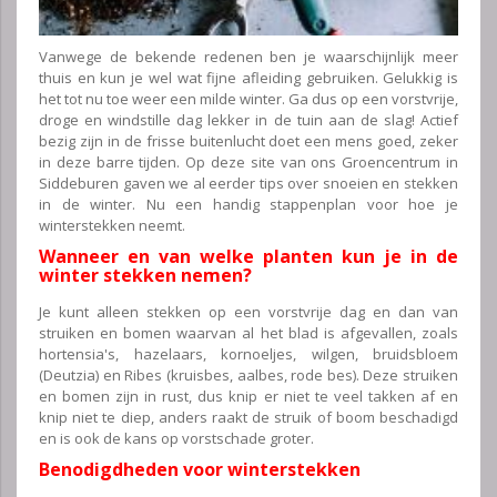
Vanwege de bekende redenen ben je waarschijnlijk meer
thuis en kun je wel wat fijne afleiding gebruiken. Gelukkig is
het tot nu toe weer een milde winter. Ga dus op een vorstvrije,
droge en windstille dag lekker in de tuin aan de slag! Actief
bezig zijn in de frisse buitenlucht doet een mens goed, zeker
in deze barre tijden. Op deze site van ons Groencentrum in
Siddeburen gaven we al eerder tips over snoeien en stekken
in de winter. Nu een handig stappenplan voor hoe je
winterstekken neemt.
Wanneer en van welke planten kun je in de
winter stekken nemen?
Je kunt alleen stekken op een vorstvrije dag en dan van
struiken en bomen waarvan al het blad is afgevallen, zoals
hortensia's, hazelaars, kornoeljes, wilgen, bruidsbloem
(Deutzia) en Ribes (kruisbes, aalbes, rode bes). Deze struiken
en bomen zijn in rust, dus knip er niet te veel takken af en
knip niet te diep, anders raakt de struik of boom beschadigd
en is ook de kans op vorstschade groter.
Benodigdheden voor winterstekken