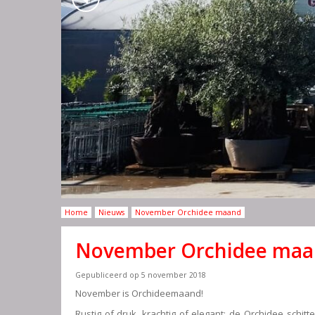
Home
Nieuws
November Orchidee maand
November Orchidee ma
Gepubliceerd op
5 november 2018
November is Orchideemaand!
Rustig of druk, krachtig of elegant: de Orchidee schitt