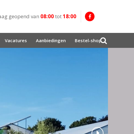
aag geopend van
08:00
tot
18:00
Vacatures
Aanbiedingen
Bestel-shop