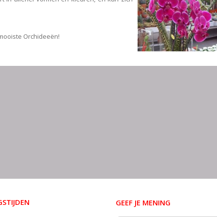
mooiste Orchideeën!
STIJDEN
GEEF JE MENING