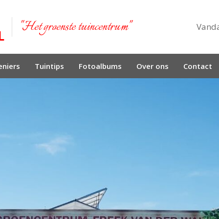
"Het groenste tuincentrum"
Vand
niers
Tuintips
Fotoalbums
Over ons
Contact