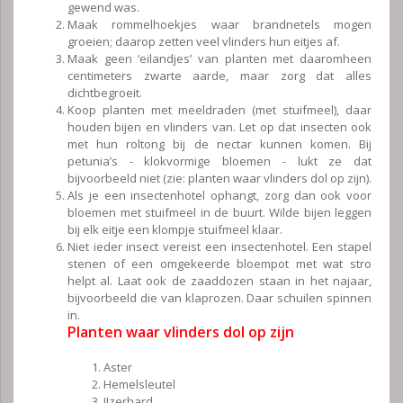
gewend was.
Maak rommelhoekjes waar brandnetels mogen
groeien; daarop zetten veel vlinders hun eitjes af.
Maak geen ‘eilandjes’ van planten met daaromheen
centimeters zwarte aarde, maar zorg dat alles
dichtbegroeit.
Koop planten met meeldraden (met stuifmeel), daar
houden bijen en vlinders van. Let op dat insecten ook
met hun roltong bij de nectar kunnen komen. Bij
petunia’s - klokvormige bloemen - lukt ze dat
bijvoorbeeld niet (zie: planten waar vlinders dol op zijn).
Als je een insectenhotel ophangt, zorg dan ook voor
bloemen met stuifmeel in de buurt. Wilde bijen leggen
bij elk eitje een klompje stuifmeel klaar.
Niet ieder insect vereist een insectenhotel. Een stapel
stenen of een omgekeerde bloempot met wat stro
helpt al. Laat ook de zaaddozen staan in het najaar,
bijvoorbeeld die van klaprozen. Daar schuilen spinnen
in.
Planten waar vlinders dol op zijn
Aster
Hemelsleutel
IJzerhard