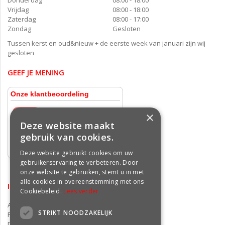
Vrijdag
08:00 - 18:00
Zaterdag
08:00 - 17:00
Zondag
Gesloten
Tussen kerst en oud&nieuw + de eerste week van januari zijn wij
gesloten
GEEF JE MENING
×
Deze website maakt
gebruik van cookies.
Deze website gebruikt cookies om uw
gebruikerservaring te verbeteren. Door
onze website te gebruiken, stemt u in met
alle cookies in overeenstemming met ons
INFORMATIE
Cookiebeleid.
Lees verder
Algemene voorwaarden
STRIKT NOODZAKELIJK
Privacy statement
Disclaimer