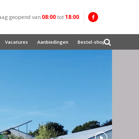
aag geopend van
08:00
tot
18:00
Vacatures
Aanbiedingen
Bestel-shop