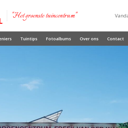
"Het groenste tuincentrum"
Vand
niers
Tuintips
Fotoalbums
Over ons
Contact