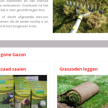
azon bemesten en het onkruid
) verticuteren. Eventueel na het
lfaat is zeer geschikt tegen mos.
e of slecht afgestelde messen
enen. Als de winter voorbij is en
t te kort (ongeveer 4 cm).
egorie Gazon
szaad zaaien
Graszoden leggen