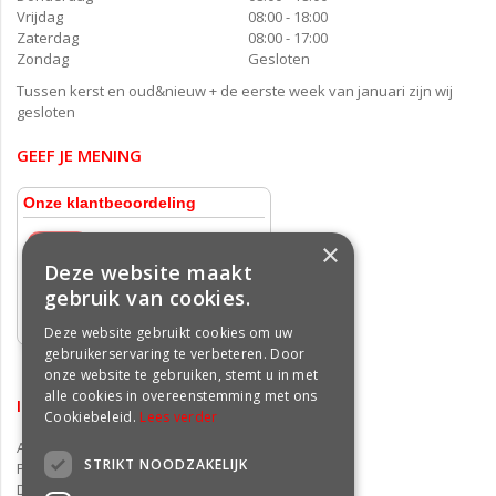
Vrijdag
08:00 - 18:00
Zaterdag
08:00 - 17:00
Zondag
Gesloten
Tussen kerst en oud&nieuw + de eerste week van januari zijn wij
gesloten
GEEF JE MENING
×
Deze website maakt
gebruik van cookies.
Deze website gebruikt cookies om uw
gebruikerservaring te verbeteren. Door
onze website te gebruiken, stemt u in met
alle cookies in overeenstemming met ons
INFORMATIE
Cookiebeleid.
Lees verder
Algemene voorwaarden
STRIKT NOODZAKELIJK
Privacy statement
Disclaimer