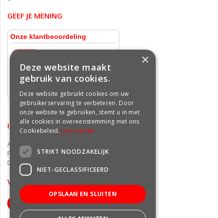
GEEF JE MENING
×
Deze website maakt
gebruik van cookies.
Deze website gebruikt cookies om uw
gebruikerservaring te verbeteren. Door
onze website te gebruiken, stemt u in met
alle cookies in overeenstemming met ons
INFORMATIE
Cookiebeleid.
Lees verder
Algemene voorwaarden
STRIKT NOODZAKELIJK
Privacy statement
Disclaimer
NIET-GECLASSIFICEERD
VOLG ONS OP FACEBOOK
OPSLAAN EN SLUITEN