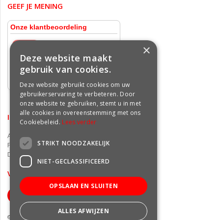
GEEF JE MENING
×
Deze website maakt
gebruik van cookies.
Deze website gebruikt cookies om uw
gebruikerservaring te verbeteren. Door
onze website te gebruiken, stemt u in met
alle cookies in overeenstemming met ons
INFORMATIE
Cookiebeleid.
Lees verder
Algemene voorwaarden
STRIKT NOODZAKELIJK
Privacy statement
Disclaimer
NIET-GECLASSIFICEERD
VOLG ONS OP FACEBOOK
OPSLAAN EN SLUITEN
ALLES AFWIJZEN
© Groencentrum Freek van der Wal