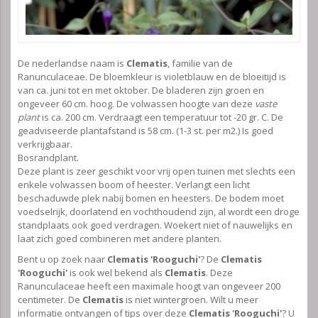
De nederlandse naam is
Clematis
, familie van de
Ranunculaceae. De bloemkleur is violetblauw en de bloeitijd is
van ca. juni tot en met oktober. De bladeren zijn groen en
ongeveer 60 cm. hoog. De volwassen hoogte van deze
vaste
plant
is ca. 200 cm. Verdraagt een temperatuur tot -20 gr. C. De
geadviseerde plantafstand is 58 cm. (1-3 st. per m2.) Is goed
verkrijgbaar.
Bosrandplant.
Deze plant is zeer geschikt voor vrij open tuinen met slechts een
enkele volwassen boom of heester. Verlangt een licht
beschaduwde plek nabij bomen en heesters. De bodem moet
voedselrijk, doorlatend en vochthoudend zijn, al wordt een droge
standplaats ook goed verdragen. Woekert niet of nauwelijks en
laat zich goed combineren met andere planten.
Bent u op zoek naar
Clematis 'Rooguchi'
? De
Clematis
'Rooguchi'
is ook wel bekend als
Clematis
. Deze
Ranunculaceae heeft een maximale hoogt van ongeveer 200
centimeter. De
Clematis
is niet wintergroen. Wilt u meer
informatie ontvangen of tips over deze
Clematis 'Rooguchi'
? U