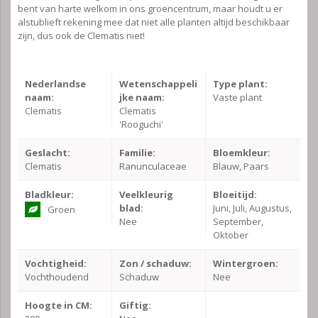
bent van harte welkom in ons groencentrum, maar houdt u er
alstublieft rekening mee dat niet alle planten altijd beschikbaar
zijn, dus ook de Clematis niet!
Nederlandse
Wetenschappeli
Type plant:
naam:
jke naam:
Vaste plant
Clematis
Clematis
'Rooguchi'
Geslacht:
Familie:
Bloemkleur:
Clematis
Ranunculaceae
Blauw, Paars
Bladkleur:
Veelkleurig
Bloeitijd:
blad:
Juni, Juli, Augustus,
Groen
Nee
September,
Oktober
Vochtigheid:
Zon / schaduw:
Wintergroen:
Vochthoudend
Schaduw
Nee
Hoogte in CM:
Giftig: