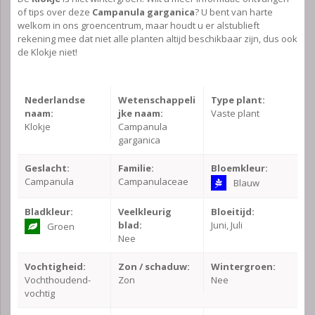
of tips over deze
Campanula garganica
? U bent van harte
welkom in ons groencentrum, maar houdt u er alstublieft
rekening mee dat niet alle planten altijd beschikbaar zijn, dus ook
de Klokje niet!
Nederlandse
Wetenschappeli
Type plant:
naam:
jke naam:
Vaste plant
Klokje
Campanula
garganica
Geslacht:
Familie:
Bloemkleur:
Campanula
Campanulaceae
Blauw
Bladkleur:
Veelkleurig
Bloeitijd:
blad:
Juni, Juli
Groen
Nee
Vochtigheid:
Zon / schaduw:
Wintergroen:
Vochthoudend-
Zon
Nee
vochtig