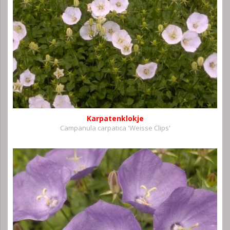
Karpatenklokje
Campanula carpatica 'Weisse Clips'