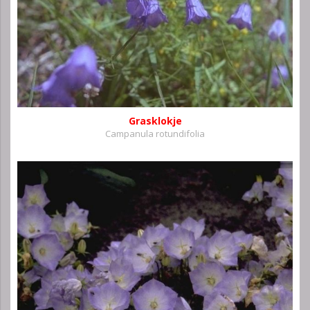
Grasklokje
Campanula rotundifolia