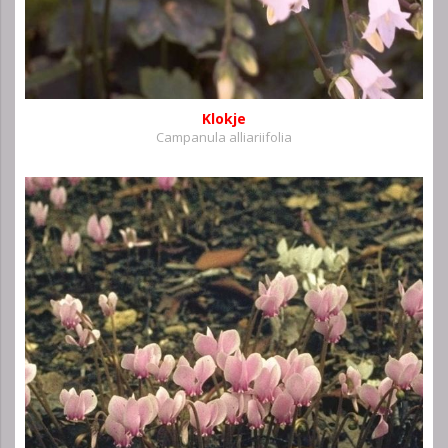
Klokje
Campanula alliariifolia