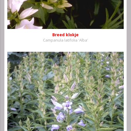
Breed klokje
Campanula latifolia 'Alba'