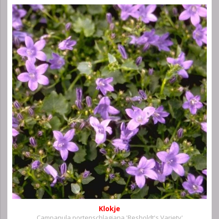
Klokje
Campanula portenschlagiana 'Resholdt's Variety'