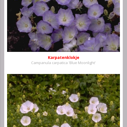
Karpatenklokje
Campanula carpatica 'Blue Moonlight'