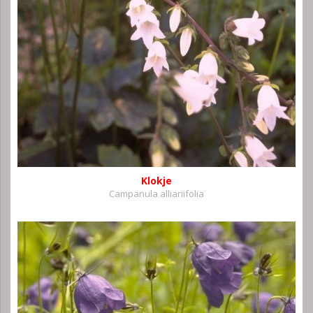
Klokje
Campanula alliariifolia