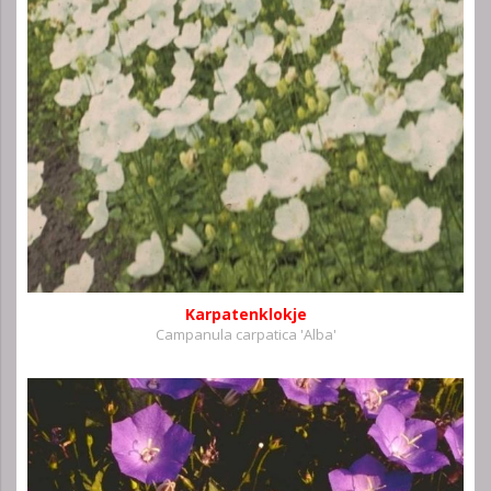
Karpatenklokje
Campanula carpatica 'Alba'