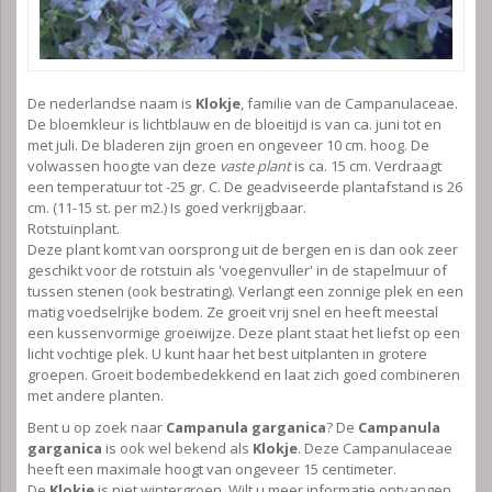
De nederlandse naam is
Klokje
, familie van de Campanulaceae.
De bloemkleur is lichtblauw en de bloeitijd is van ca. juni tot en
met juli. De bladeren zijn groen en ongeveer 10 cm. hoog. De
volwassen hoogte van deze
vaste plant
is ca. 15 cm. Verdraagt
een temperatuur tot -25 gr. C. De geadviseerde plantafstand is 26
cm. (11-15 st. per m2.) Is goed verkrijgbaar.
Rotstuinplant.
Deze plant komt van oorsprong uit de bergen en is dan ook zeer
geschikt voor de rotstuin als 'voegenvuller' in de stapelmuur of
tussen stenen (ook bestrating). Verlangt een zonnige plek en een
matig voedselrijke bodem. Ze groeit vrij snel en heeft meestal
een kussenvormige groeiwijze. Deze plant staat het liefst op een
licht vochtige plek. U kunt haar het best uitplanten in grotere
groepen. Groeit bodembedekkend en laat zich goed combineren
met andere planten.
Bent u op zoek naar
Campanula garganica
? De
Campanula
garganica
is ook wel bekend als
Klokje
. Deze Campanulaceae
heeft een maximale hoogt van ongeveer 15 centimeter.
De
Klokje
is niet wintergroen. Wilt u meer informatie ontvangen