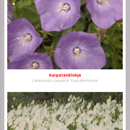
Karpatenklokje
Campanula carpatica 'Karpatenkrone'