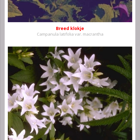
Breed klokje
Campanula latifolia var. macrantha