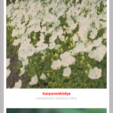
Karpatenklokje
Campanula carpatica 'Alba'