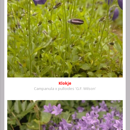
Klokje
Campanula x pulloides 'G.F. Wilson'