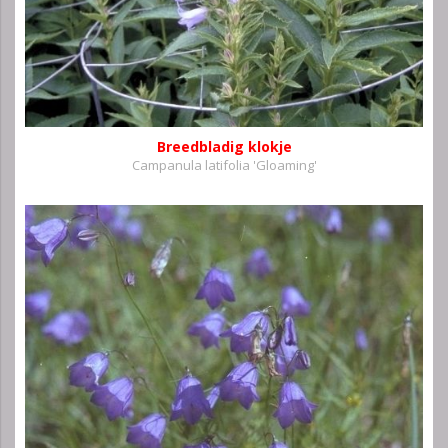
Breedbladig klokje
Campanula latifolia 'Gloaming'