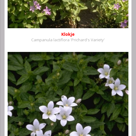
Klokje
Campanula lactiflora 'Prichard's Variety'