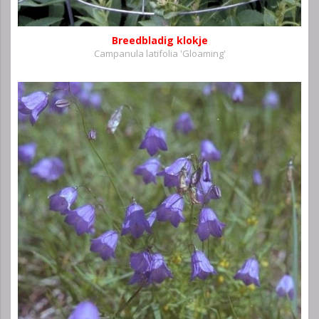
Breedbladig klokje
Campanula latifolia 'Gloaming'