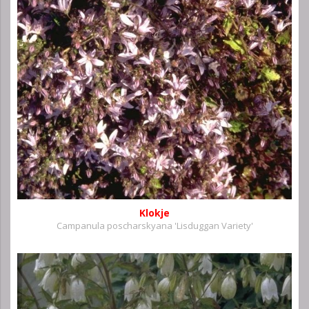
Klokje
Campanula poscharskyana 'Lisduggan Variety'