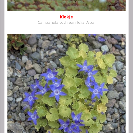
Klokje
Campanula cochleariifolia 'Alba'