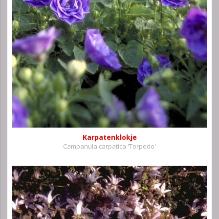
Karpatenklokje
Campanula carpatica 'Torpedo'