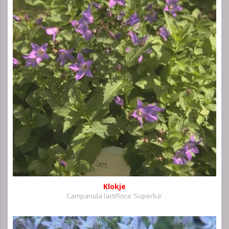
Klokje
Campanula lactiflora 'Superba'