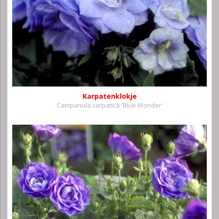
Karpatenklokje
Campanula carpatica 'Blue Wonder'