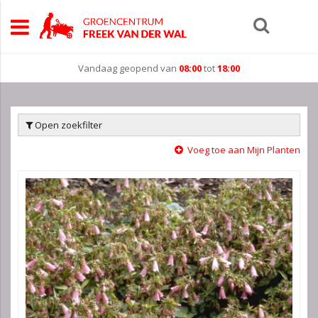
Vandaag geopend van
08:00
tot
18:00
Open zoekfilter
Voeg toe aan Mijn Planten