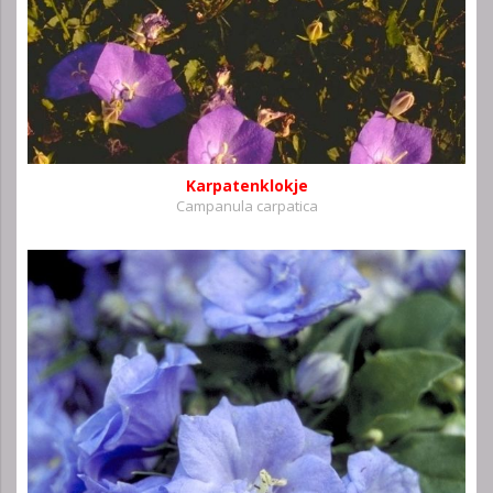
Karpatenklokje
Campanula carpatica