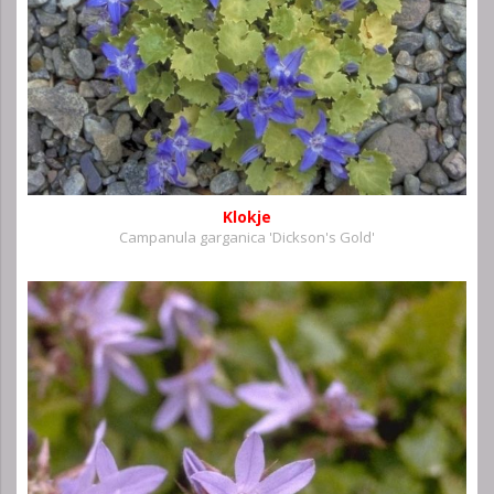
Klokje
Campanula garganica 'Dickson's Gold'