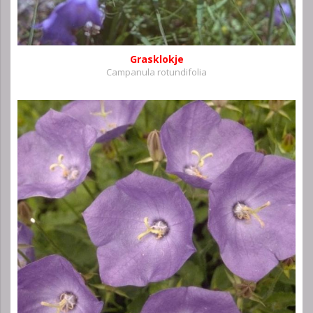
Grasklokje
Campanula rotundifolia