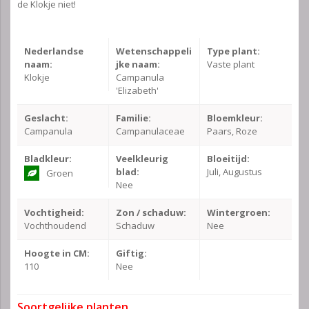
de Klokje niet!
Nederlandse
Wetenschappeli
Type plant:
naam:
jke naam:
Vaste plant
Klokje
Campanula
'Elizabeth'
Geslacht:
Familie:
Bloemkleur:
Campanula
Campanulaceae
Paars, Roze
Bladkleur:
Veelkleurig
Bloeitijd:
blad:
Juli, Augustus
Groen
Nee
Vochtigheid:
Zon / schaduw:
Wintergroen:
Vochthoudend
Schaduw
Nee
Hoogte in CM:
Giftig:
110
Nee
Soortgelijke planten