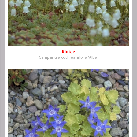
Klokje
Campanula cochleariifolia 'Alba'