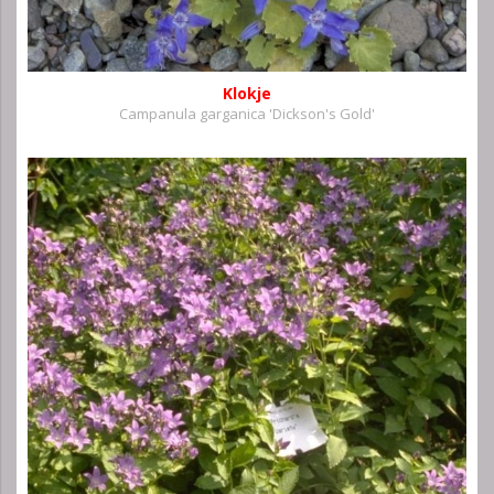
Klokje
Campanula garganica 'Dickson's Gold'