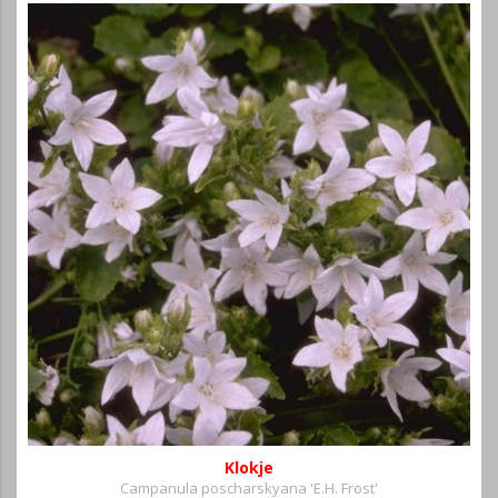
Klokje
Campanula poscharskyana 'E.H. Frost'