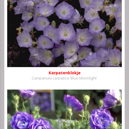
Karpatenklokje
Campanula carpatica 'Blue Moonlight'