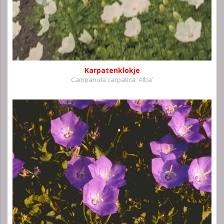
Karpatenklokje
Campanula carpatica 'Alba'