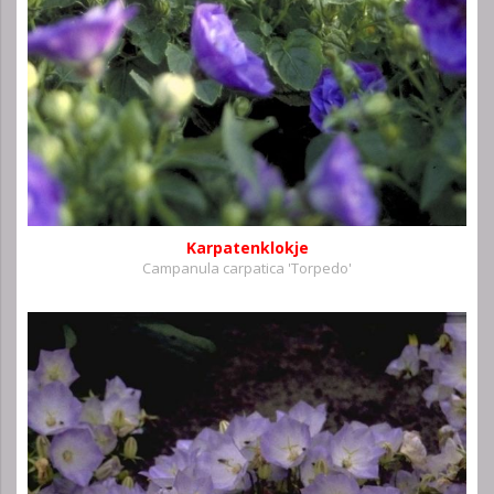
Karpatenklokje
Campanula carpatica 'Torpedo'