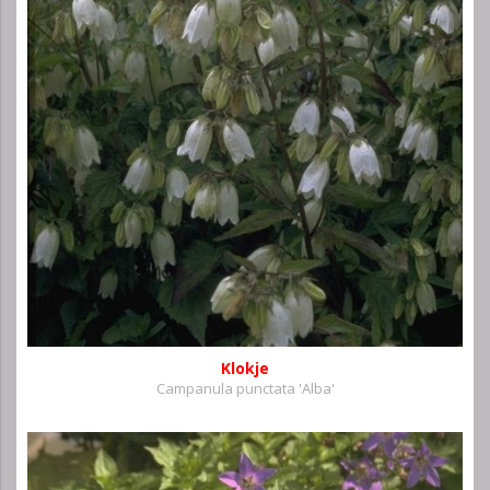
Klokje
Campanula punctata 'Alba'