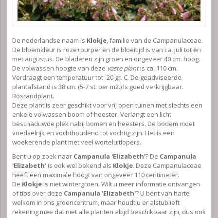
De nederlandse naam is
Klokje
, familie van de Campanulaceae.
De bloemkleur is roze+purper en de bloeitijd is van ca. juli tot en
met augustus. De bladeren zijn groen en ongeveer 40 cm. hoog.
De volwassen hoogte van deze
vaste plant
is ca. 110 cm.
Verdraagt een temperatuur tot -20 gr. C. De geadviseerde
plantafstand is 38 cm. (5-7 st. per m2.) Is goed verkrijgbaar.
Bosrandplant.
Deze plant is zeer geschikt voor vrij open tuinen met slechts een
enkele volwassen boom of heester. Verlangt een licht
beschaduwde plek nabij bomen en heesters. De bodem moet
voedselrijk en vochthoudend tot vochtig zijn. Het is een
woekerende plant met veel worteluitlopers.
Bent u op zoek naar
Campanula 'Elizabeth'
? De
Campanula
'Elizabeth'
is ook wel bekend als
Klokje
. Deze Campanulaceae
heeft een maximale hoogt van ongeveer 110 centimeter.
De
Klokje
is niet wintergroen. Wilt u meer informatie ontvangen
of tips over deze
Campanula 'Elizabeth'
? U bent van harte
welkom in ons groencentrum, maar houdt u er alstublieft
rekening mee dat niet alle planten altijd beschikbaar zijn, dus ook