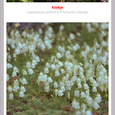
Klokje
Campanula lactiflora 'Prichard's Variety'