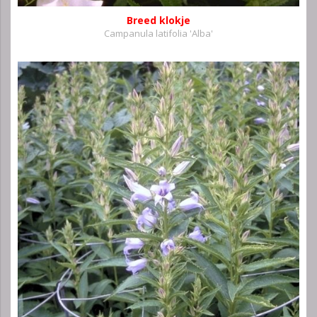
Breed klokje
Campanula latifolia 'Alba'