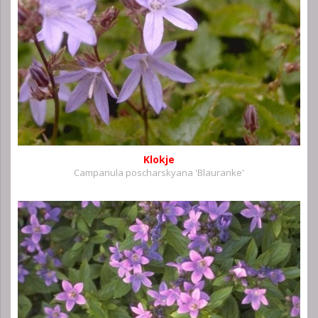
Klokje
Campanula poscharskyana 'Blauranke'