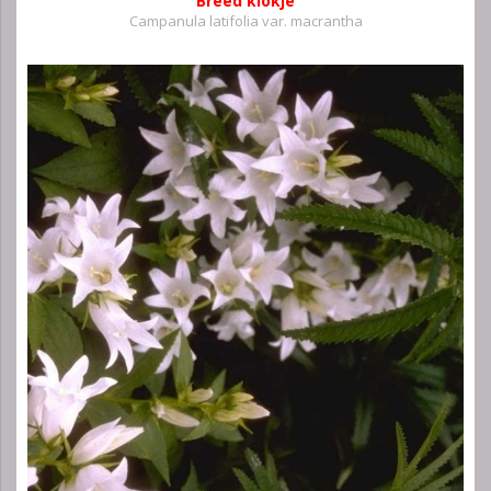
Breed klokje
Campanula latifolia var. macrantha