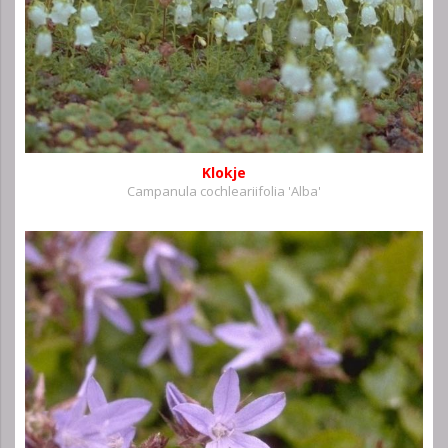
Klokje
Campanula cochleariifolia 'Alba'