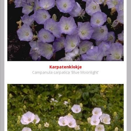
Karpatenklokje
Campanula carpatica 'Blue Moonlight'