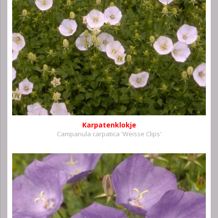
Karpatenklokje
Campanula carpatica 'Weisse Clips'