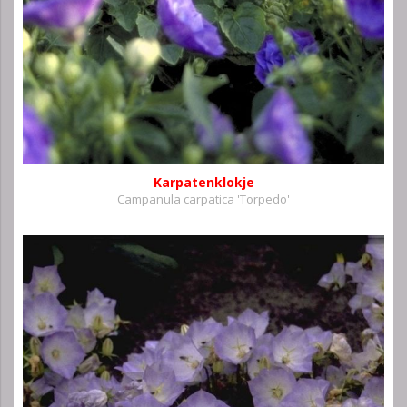
Karpatenklokje
Campanula carpatica 'Torpedo'