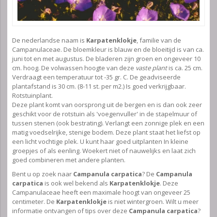
De nederlandse naam is
Karpatenklokje
, familie van de
Campanulaceae. De bloemkleur is blauw en de bloeitijd is van ca.
juni tot en met augustus. De bladeren zijn groen en ongeveer 10
cm. hoog. De volwassen hoogte van deze
vaste plant
is ca. 25 cm.
Verdraagt een temperatuur tot -35 gr. C. De geadviseerde
plantafstand is 30 cm. (8-11 st. per m2.) Is goed verkrijgbaar.
Rotstuinplant.
Deze plant komt van oorsprong uit de bergen en is dan ook zeer
geschikt voor de rotstuin als 'voegenvuller' in de stapelmuur of
tussen stenen (ook bestrating). Verlangt een zonnige plek en een
matig voedselrijke, stenige bodem. Deze plant staat het liefst op
een licht vochtige plek. U kunt haar goed uitplanten In kleine
groepjes of als eenling. Woekert niet of nauwelijks en laat zich
goed combineren met andere planten.
Bent u op zoek naar
Campanula carpatica
? De
Campanula
carpatica
is ook wel bekend als
Karpatenklokje
. Deze
Campanulaceae heeft een maximale hoogt van ongeveer 25
centimeter. De
Karpatenklokje
is niet wintergroen. Wilt u meer
informatie ontvangen of tips over deze
Campanula carpatica
?