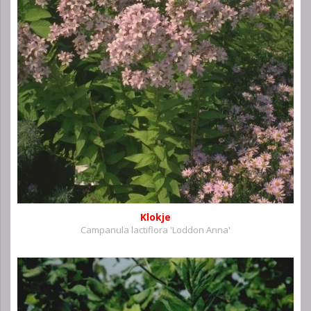
Klokje
Campanula lactiflora 'Loddon Anna'