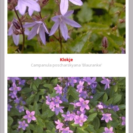
Klokje
Campanula poscharskyana 'Blauranke'