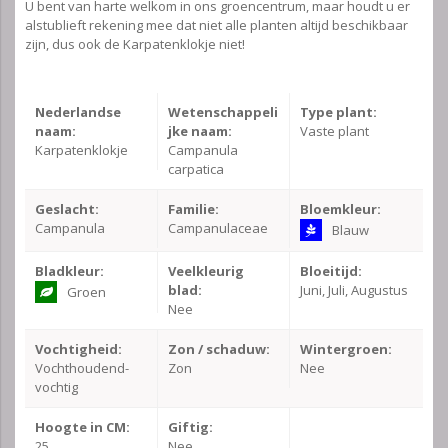
U bent van harte welkom in ons groencentrum, maar houdt u er
alstublieft rekening mee dat niet alle planten altijd beschikbaar
zijn, dus ook de Karpatenklokje niet!
Nederlandse
Wetenschappeli
Type plant:
naam:
jke naam:
Vaste plant
Karpatenklokje
Campanula
carpatica
Geslacht:
Familie:
Bloemkleur:
Campanula
Campanulaceae
Blauw
Bladkleur:
Veelkleurig
Bloeitijd:
blad:
Juni, Juli, Augustus
Groen
Nee
Vochtigheid:
Zon / schaduw:
Wintergroen:
Vochthoudend-
Zon
Nee
vochtig
Hoogte in CM:
Giftig:
25
Nee