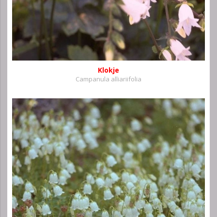
Klokje
Campanula alliariifolia