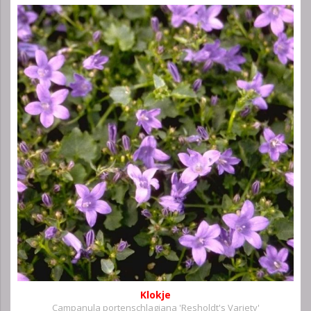
Klokje
Campanula portenschlagiana 'Resholdt's Variety'