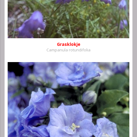
Grasklokje
Campanula rotundifolia