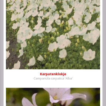
Karpatenklokje
Campanula carpatica 'Alba'