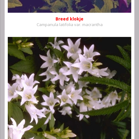
Breed klokje
Campanula latifolia var. macrantha