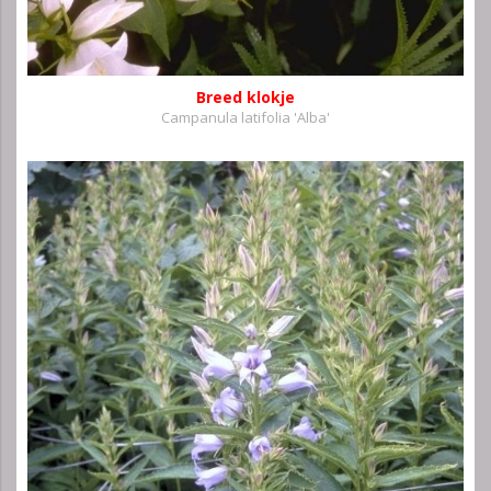
Breed klokje
Campanula latifolia 'Alba'