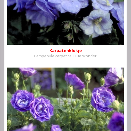
Karpatenklokje
Campanula carpatica 'Blue Wonder'