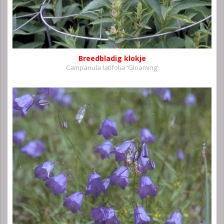
Breedbladig klokje
Campanula latifolia 'Gloaming'