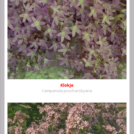
Klokje
Campanula poscharskyana