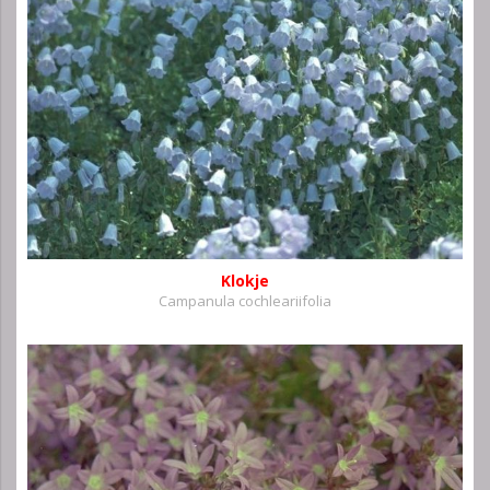
Klokje
Campanula cochleariifolia