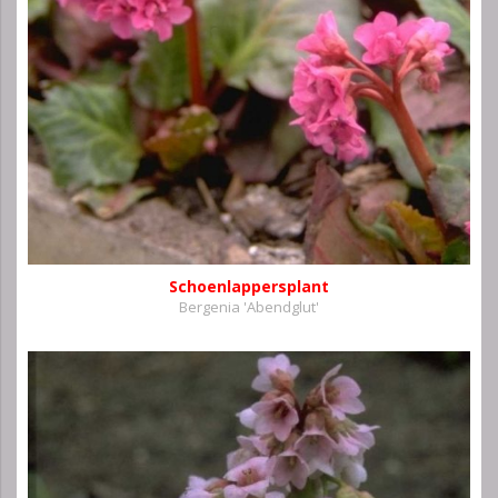
Schoenlappersplant
Bergenia 'Abendglut'