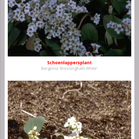
Schoenlappersplant
Bergenia 'Bressingham White'