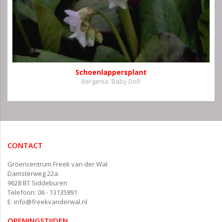
Schoenlappersplant
Bergenia 'Baby Doll'
CONTACT
Groencentrum Freek van der Wal
Damsterweg 22a
9628 BT Siddeburen
Telefoon: 06 - 13135891
E.
info@freekvanderwal.nl
OPENINGSTIJDEN