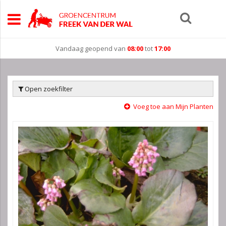
Vandaag geopend van
08:00
tot
17:00
Open zoekfilter
Voeg toe aan Mijn Planten