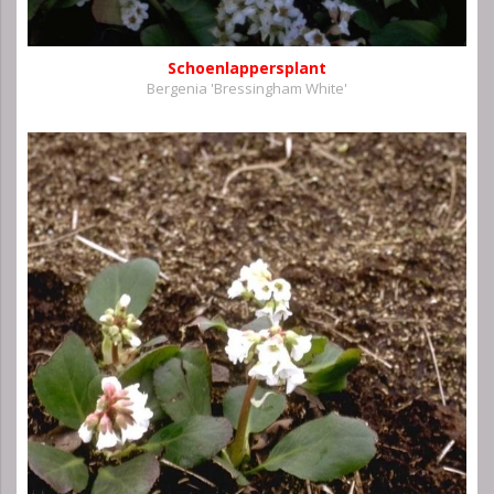
Schoenlappersplant
Bergenia 'Bressingham White'