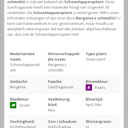
schmidtii
is ook wel bekend als
Schoenlappersplant
. Deze
Saxifragaceae heeft een maximale hoogt van ongeveer 30
centimeter. De
Schoenlappersplant
is wintergroen. Wilt u meer
informatie ontvangen of tips over deze
Bergenia x schmidtii
? U
bent van harte welkom in ons groencentrum, maar houdt u er
alstublieft rekening mee dat niet alle planten altijd beschikbaar
zijn, dus ook de Schoenlappersplant niet!
Nederlandse
Wetenschappeli
Type plant:
naam:
jke naam:
Vaste plant
Schoenlapperspl
Bergenia x
ant
schmidtii
Geslacht:
Familie:
Bloemkleur:
Bergenia
Saxifragaceae
Paars
Bladkleur:
Veelkleurig
Bloeitijd:
blad:
April, Mei
Groen
Nee
Vochtigheid:
Zon / schaduw:
Wintergroen:
Vochthoudend
Halfschaduw
Ja