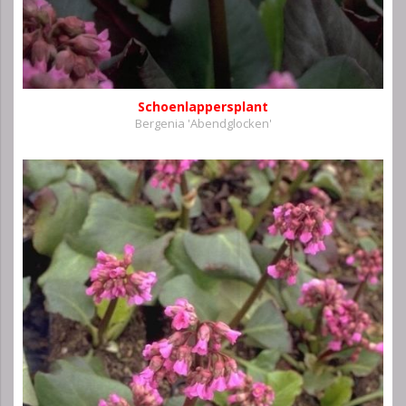
Schoenlappersplant
Bergenia 'Abendglocken'