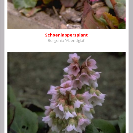
Schoenlappersplant
Bergenia 'Abendglut'