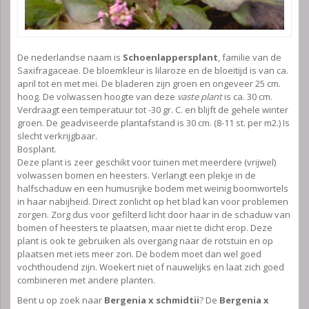
De nederlandse naam is
Schoenlappersplant
, familie van de
Saxifragaceae. De bloemkleur is lilaroze en de bloeitijd is van ca.
april tot en met mei. De bladeren zijn groen en ongeveer 25 cm.
hoog. De volwassen hoogte van deze
vaste plant
is ca. 30 cm.
Verdraagt een temperatuur tot -30 gr. C. en blijft de gehele winter
groen. De geadviseerde plantafstand is 30 cm. (8-11 st. per m2.) Is
slecht verkrijgbaar.
Bosplant.
Deze plant is zeer geschikt voor tuinen met meerdere (vrijwel)
volwassen bomen en heesters. Verlangt een plekje in de
halfschaduw en een humusrijke bodem met weinig boomwortels
in haar nabijheid. Direct zonlicht op het blad kan voor problemen
zorgen. Zorg dus voor gefilterd licht door haar in de schaduw van
bomen of heesters te plaatsen, maar niet te dicht erop. Deze
plant is ook te gebruiken als overgang naar de rotstuin en op
plaatsen met iets meer zon. De bodem moet dan wel goed
vochthoudend zijn. Woekert niet of nauwelijks en laat zich goed
combineren met andere planten.
Bent u op zoek naar
Bergenia x schmidtii
? De
Bergenia x