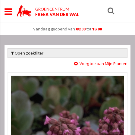
Vandaag geopend van
08:00
tot
18:00
Open zoekfilter
Voeg toe aan Mijn Planten