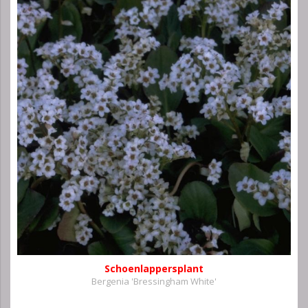
Schoenlappersplant
Bergenia 'Bressingham White'