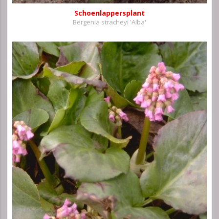
Schoenlappersplant
Bergenia stracheyi 'Alba'