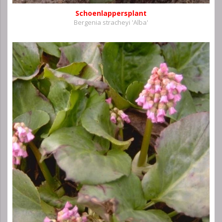
Schoenlappersplant
Bergenia stracheyi 'Alba'