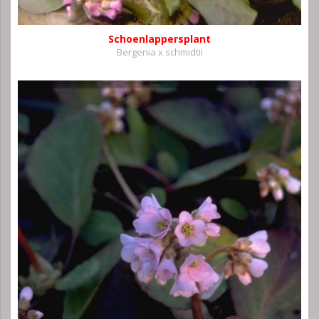
Schoenlappersplant
Bergenia x schmidtii