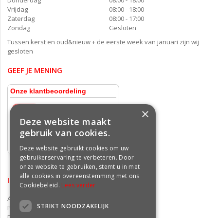
Vrijdag
08:00 - 18:00
Zaterdag
08:00 - 17:00
Zondag
Gesloten
Tussen kerst en oud&nieuw + de eerste week van januari zijn wij
gesloten
GEEF JE MENING
×
Deze website maakt
gebruik van cookies.
Deze website gebruikt cookies om uw
gebruikerservaring te verbeteren. Door
onze website te gebruiken, stemt u in met
alle cookies in overeenstemming met ons
INFORMATIE
Cookiebeleid.
Lees verder
Algemene voorwaarden
STRIKT NOODZAKELIJK
Privacy statement
Disclaimer