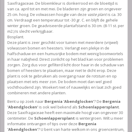
Saxifragaceae. De bloemkleur is donkerrood en de bloeitijd is
van ca. april tot en met mei. De bladeren zijn groen en ongeveer
25 cm. hoog. De volwassen hoogte van deze
vaste plant
is ca. 30
cm. Verdraagt een temperatuur tot -30 gr. C. en blijft de gehele
winter groen. De geadviseerde plantafstand is 30 cm. (8-11 st. per
m2.) Is slecht verkrijgbaar.
Bosplant.
Deze plant is zeer geschikt voor tuinen met meerdere (vrijwel)
volwassen bomen en heesters. Verlangt een plekje in de
halfschaduw en een humusrijke bodem met weinig boomwortels
in haar nabijheid. Direct zonlicht op het blad kan voor problemen
zorgen. Zorg dus voor gefilterd licht door haar in de schaduw van
bomen of heesters te plaatsen, maar niet te dicht erop. Deze
plant is ook te gebruiken als overgang naar de rotstuin en op
plaatsen met iets meer zon. De bodem moet dan wel goed
vochthoudend zijn. Woekert niet of nauwelijks en laat zich goed
combineren met andere planten.
Bent u op zoek naar
Bergenia 'Abendglocken'
? De
Bergenia
'Abendglocken'
is ook wel bekend als
Schoenlappersplant
.
Deze Saxifragaceae heeft een maximale hoogt van ongeveer 30
centimeter. De
Schoenlappersplant
is wintergroen. Wilt u meer
informatie ontvangen of tips over deze
Bergenia
'Abendglocken'
? U bent van harte welkom in ons groencentrum,