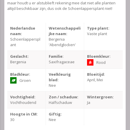
maar houdt u er alstublieft rekening mee dat niet alle planten
altijd beschikbaar zijn, dus ook de Schoenlappersplant niet!
Nederlandse
Wetenschappeli
Type plant:
naam:
jke naam:
Vaste plant
Schoenlapperspl
Bergenia
ant
'Abendglocken'
Geslacht:
Familie:
Bloemkleur:
Bergenia
Saxifragaceae
Rood
Bladkleur:
Veelkleurig
Bloeitijd:
blad:
April, Mei
Groen
Nee
Vochtigheid:
Zon / schaduw:
Wintergroen:
Vochthoudend
Halfschaduw
Ja
Hoogte in CM:
Giftig:
30
Nee