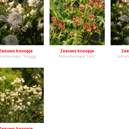
Zeeuws knoopje
Zeeuws knoopje
Zee
trantia major 'Shaggy'
Astrantia major 'Lars'
Astran
Zeeuws knoopje