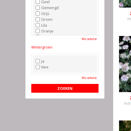
Geel
Gemengd
Grijs
As
Groen
Lila
Oranje
Paars
Wis selectie
Rood
Wintergroen:
Roze
Wit
Zwart
Ja
Nee
Wis selectie
Ast