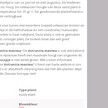
loeitijd is van ca. juni tot en met augustus. De bladeren
5 cm. hoog. De volwassen hoogte van deze
vaste plant
is
emperatuur tot -25 gr. C. De geadviseerde plantafstand is
ruim verkrijgbaar.
kt voor tuinen met meerdere (vrijwel) volwassen bomen en
lekje in de halfschaduw en een voedzame, humusrijke
els in haar nabijheid. Deze plant is ook te gebruiken
ets zonniger plek). De bodem moet dan wel goed
 een goede snijbloem.
antia maxima
? De
Astrantia maxima
is ook wel bekend
ze Apiaceae heeft een maximale hoogt van ongeveer 60
noopje
is niet wintergroen. Wilt u meer informatie
eze
Astrantia maxima
? U bent van harte welkom in ons
 er alstublieft rekening mee dat niet alle planten altijd
 de Zeeuws knoopje niet!
Type plant:
Vaste plant
Bloemkleur: