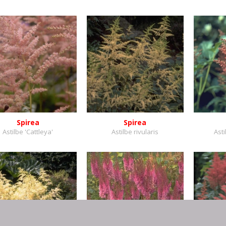
Spirea
Spirea
Astilbe 'Cattleya'
Astilbe rivularis
Asti