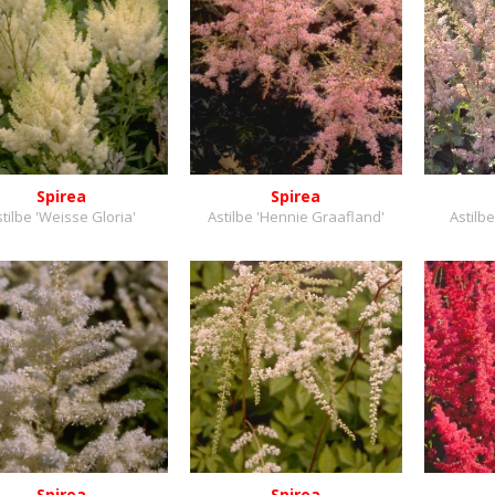
Spirea
Spirea
tilbe 'Weisse Gloria'
Astilbe 'Hennie Graafland'
Astilbe
Spirea
Spirea