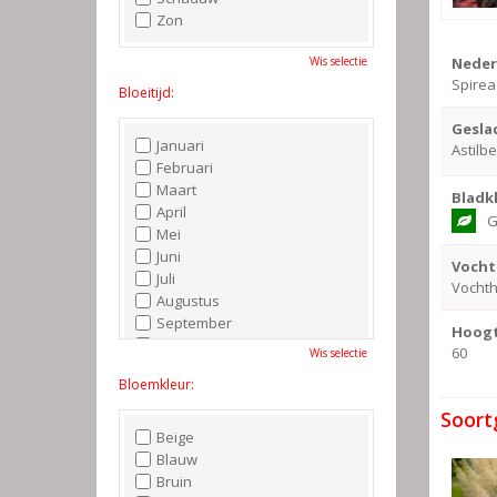
Zon
Neder
Wis selectie
Spirea
Bloeitijd:
Gesla
Januari
Astilbe
Februari
Maart
Bladk
April
G
Mei
Juni
Vocht
Juli
Vocht
Augustus
September
Hoogt
Oktober
60
Wis selectie
November
Bloemkleur:
December
Soort
Beige
Blauw
Bruin