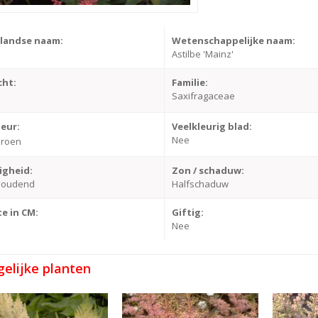
landse naam:
Wetenschappelijke naam:
Astilbe 'Mainz'
cht:
Familie:
Saxifragaceae
leur:
Veelkleurig blad:
Nee
roen
igheid:
Zon / schaduw:
houdend
Halfschaduw
e in CM:
Giftig:
Nee
gelijke planten