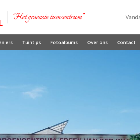
"Het groenste tuincentrum"
Vand
niers
Tuintips
Fotoalbums
Over ons
Contact