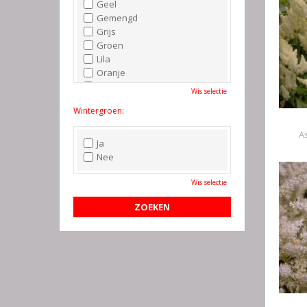
Geel
Gemengd
Grijs
Groen
Lila
Oranje
Paars
Wis selectie
Rood
Wintergroen:
Roze
Wit
As
Zwart
Ja
Nee
Wis selectie