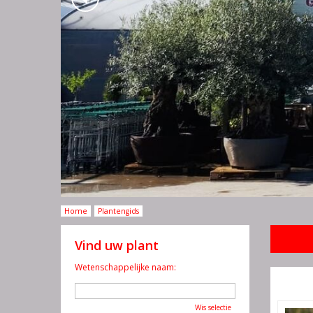
Home
Plantengids
Vind uw plant
Wetenschappelijke naam:
Wis selectie