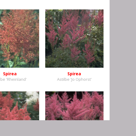
Spirea
Spirea
lbe 'Rheinland'
Astilbe 'Jo Ophorst'