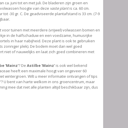
van ca. juni tot en met juli. De bladeren zijn groen en
e volwassen hoogte van deze
vaste plant
is ca. 60 cm.
tot -30 gr. C. De geadviseerde plantafstand is 33 cm. (7-9
jgbaar.
kt voor tuinen met meerdere (vrijwel) volwassen bomen en
lekje in de halfschaduw en een voedzame, humusrijke
els in haar nabijheid. Deze plant is ook te gebruiken
ets zonniger plek). De bodem moet dan wel goed
t niet of nauwelijks en laat zich goed combineren met
be 'Mainz'
? De
Astilbe 'Mainz'
is ook wel bekend
gaceae heeft een maximale hoogt van ongeveer 60
niet wintergroen. Wilt u meer informatie ontvangen of tips
'
? U bent van harte welkom in ons groencentrum, maar
ning mee dat niet alle planten altijd beschikbaar zijn, dus