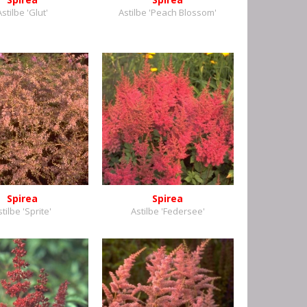
Astilbe 'Glut'
Astilbe 'Peach Blossom'
Spirea
Spirea
tilbe 'Sprite'
Astilbe 'Federsee'