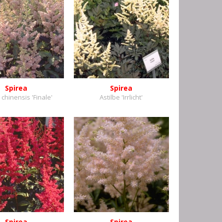
Spirea
Spirea
 chinensis 'Finale'
Astilbe 'Irrlicht'
Spirea
Spirea