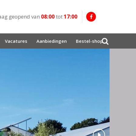
aag geopend van
08:00
tot
17:00
Vacatures
Aanbiedingen
Bestel-shop