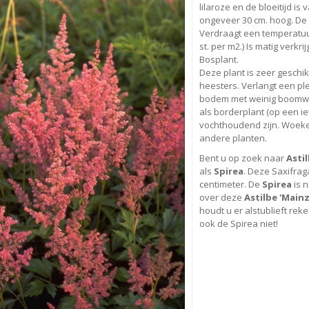
lilaroze en de bloeitijd is 
ongeveer 30 cm. hoog. D
Verdraagt een temperatuur 
st. per m2.) Is matig verkri
Bosplant.
Deze plant is zeer geschi
heesters. Verlangt een p
bodem met weinig boomwort
als borderplant (op een i
vochthoudend zijn. Woeker
andere planten.
Bent u op zoek naar
Astil
als
Spirea
. Deze Saxifra
centimeter. De
Spirea
is 
over deze
Astilbe 'Mainz
houdt u er alstublieft reke
ook de Spirea niet!