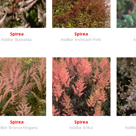
Spirea
Spirea
Astilbe 'Bumalda'
Astilbe 'Inshriach Pink'
A
Spirea
Spirea
tilbe 'Bronce Elegans'
Astilbe 'Erika'
Astilb