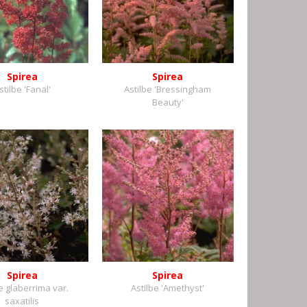
Spirea
Spirea
stilbe 'Fanal'
Astilbe 'Bressingham
Beauty'
Spirea
Spirea
e glaberrima var.
Astilbe 'Amethyst'
saxatilis