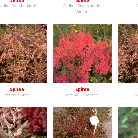
stilbe 'Washington'
Astilbe 'Prof. van der
Wielen'
Spirea
Spirea
Astilbe 'Sprite'
Astilbe 'Federsee'
As