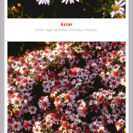
Aster
Aster ageratoides 'Adustus Nanus'