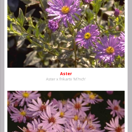
Aster
Aster x frikartii 'M?nch'