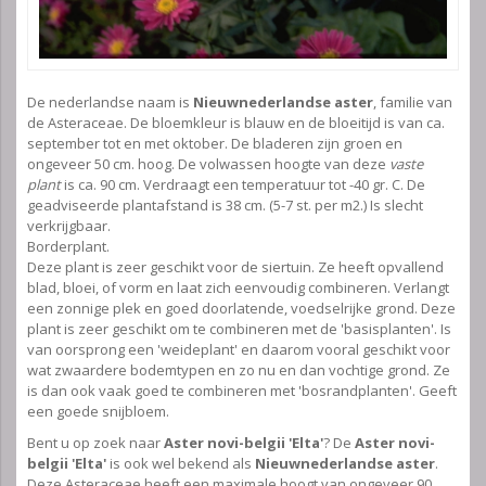
De nederlandse naam is
Nieuwnederlandse aster
, familie van
de Asteraceae. De bloemkleur is blauw en de bloeitijd is van ca.
september tot en met oktober. De bladeren zijn groen en
ongeveer 50 cm. hoog. De volwassen hoogte van deze
vaste
plant
is ca. 90 cm. Verdraagt een temperatuur tot -40 gr. C. De
geadviseerde plantafstand is 38 cm. (5-7 st. per m2.) Is slecht
verkrijgbaar.
Borderplant.
Deze plant is zeer geschikt voor de siertuin. Ze heeft opvallend
blad, bloei, of vorm en laat zich eenvoudig combineren. Verlangt
een zonnige plek en goed doorlatende, voedselrijke grond. Deze
plant is zeer geschikt om te combineren met de 'basisplanten'. Is
van oorsprong een 'weideplant' en daarom vooral geschikt voor
wat zwaardere bodemtypen en zo nu en dan vochtige grond. Ze
is dan ook vaak goed te combineren met 'bosrandplanten'. Geeft
een goede snijbloem.
Bent u op zoek naar
Aster novi-belgii 'Elta'
? De
Aster novi-
belgii 'Elta'
is ook wel bekend als
Nieuwnederlandse aster
.
Deze Asteraceae heeft een maximale hoogt van ongeveer 90