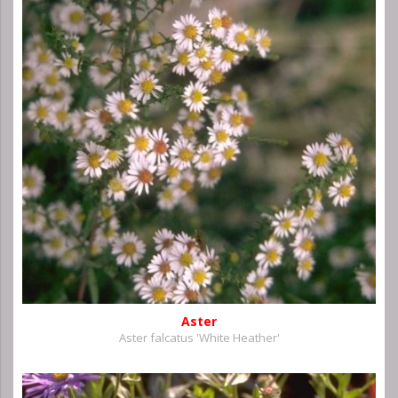
Aster
Aster falcatus 'White Heather'