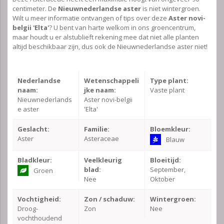
centimeter. De
Nieuwnederlandse aster
is niet wintergroen.
Wilt u meer informatie ontvangen of tips over deze
Aster novi-
belgii 'Elta'
? U bent van harte welkom in ons groencentrum,
maar houdt u er alstublieft rekening mee dat niet alle planten
altijd beschikbaar zijn, dus ook de Nieuwnederlandse aster niet!
Nederlandse
Wetenschappeli
Type plant:
naam:
jke naam:
Vaste plant
Nieuwnederlands
Aster novi-belgii
e aster
'Elta'
Geslacht:
Familie:
Bloemkleur:
Aster
Asteraceae
Blauw
Bladkleur:
Veelkleurig
Bloeitijd:
blad:
September,
Groen
Nee
Oktober
Vochtigheid:
Zon / schaduw:
Wintergroen:
Droog-
Zon
Nee
vochthoudend