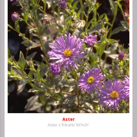
Aster
Aster x frikartii 'M?nch'