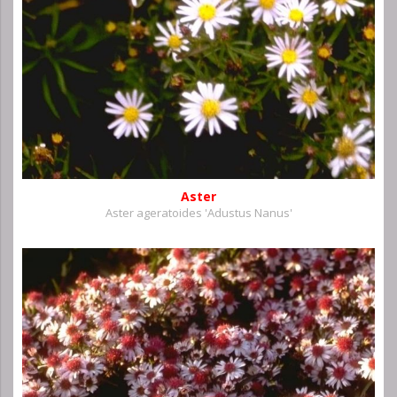
Aster
Aster ageratoides 'Adustus Nanus'