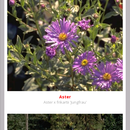
Aster
Aster x frikartii 'Jungfrau'