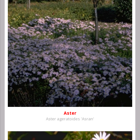
Aster
Aster ageratoides 'Asran'