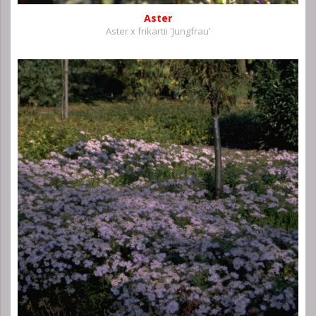
Aster
Aster x frikartii 'Jungfrau'