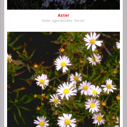
Aster
Aster ageratoides 'Asran'