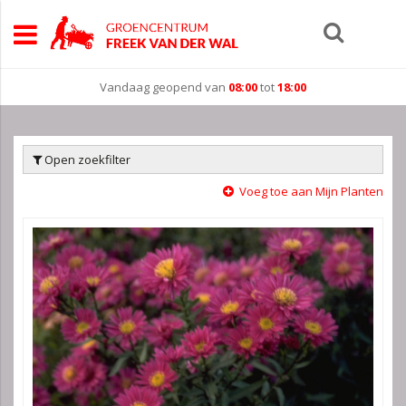
Vandaag geopend van
08:00
tot
18:00
Open zoekfilter
Voeg toe aan Mijn Planten