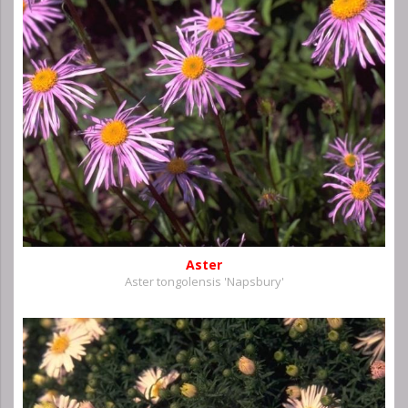
Aster
Aster tongolensis 'Napsbury'