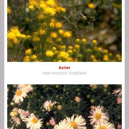
Aster
Aster linosyris 'Goldflake'