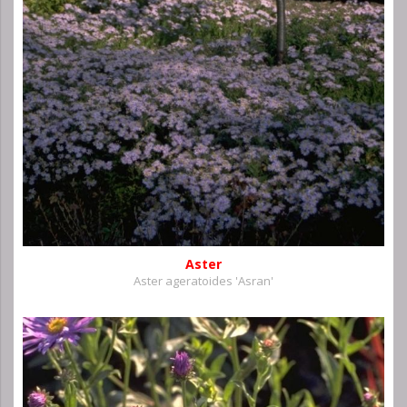
Aster
Aster ageratoides 'Asran'