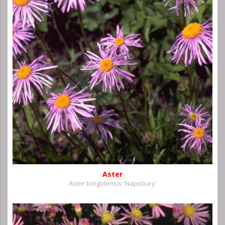
Aster
Aster tongolensis 'Napsbury'