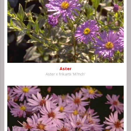
Aster
Aster x frikartii 'M?nch'