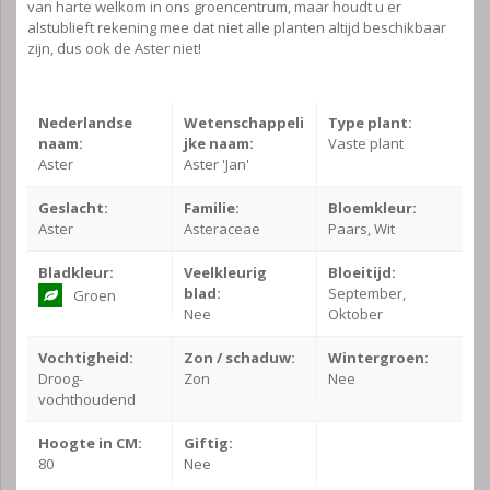
van harte welkom in ons groencentrum, maar houdt u er
alstublieft rekening mee dat niet alle planten altijd beschikbaar
zijn, dus ook de Aster niet!
Nederlandse
Wetenschappeli
Type plant:
naam:
jke naam:
Vaste plant
Aster
Aster 'Jan'
Geslacht:
Familie:
Bloemkleur:
Aster
Asteraceae
Paars, Wit
Bladkleur:
Veelkleurig
Bloeitijd:
blad:
September,
Groen
Nee
Oktober
Vochtigheid:
Zon / schaduw:
Wintergroen:
Droog-
Zon
Nee
vochthoudend
Hoogte in CM:
Giftig:
80
Nee