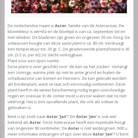
De nederlandse naam is
Aster
, familie van de Asteraceae. De
bloemkleur is wit+lila en de bloeitijd is van ca. september tot en
met oktober. De bladeren zijn groen en ongeveer 30 cm. hoog. De
volwassen hoogte van deze
vaste plant
is ca. 80 cm. Verdraagt
een temperatuur tot -30 gr. C. De geadviseerde plantafstand is 45
cm. (3-5 st. per m2.) Is slecht verkrijgbaar.
Plant voor een open ruimte.
Deze plant is zeer geschikt voor 'de tuin op het zuiden'. Verlangt
een zonnige, warme plek op niet te arme grond en buiten de
schaduwzone van bomen en heesters. Ze kan gebruikt worden
als borderplant, want ze laat zich eenvoudig combineren. Deze
plant heeft in de winter bescherming nodig tegen overvloedige
regen en sneeuw. In de zomer moet u ervoor waken dat ze niet
uitdroogt. Het is een opvallende plant, die ook als solitair te
gebruiken is.
Bent u op zoek naar
Aster 'Jan'
? De
Aster 'Jan'
is ook wel
bekend als
Aster
. Deze Asteraceae heeft een maximale hoogt
van ongeveer 80 centimeter. De
Aster
is niet wintergroen. Wilt u
meer informatie ontvangen of tips over deze
Aster 'Jan'
? U bent