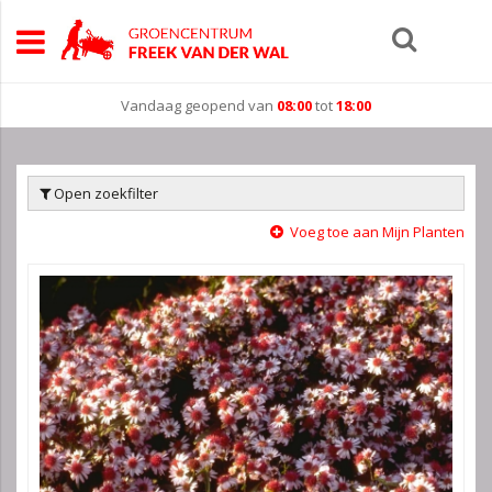
Vandaag geopend van
08:00
tot
18:00
Open zoekfilter
Voeg toe aan Mijn Planten