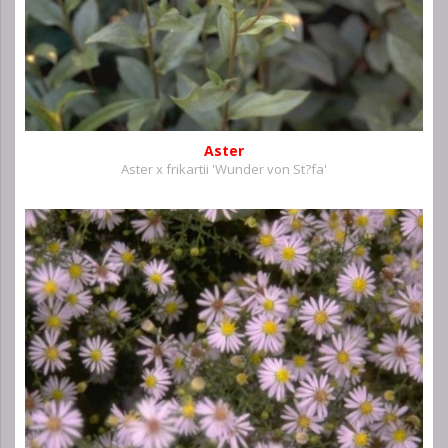
Aster
Aster x frikartii 'Wunder von St?fa'