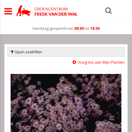
Vandaag geopend van
08:00
tot
18:00
Open zoekfilter
Voeg toe aan Mijn Planten