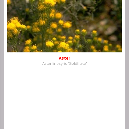
Aster
Aster linosyris 'Goldflake'