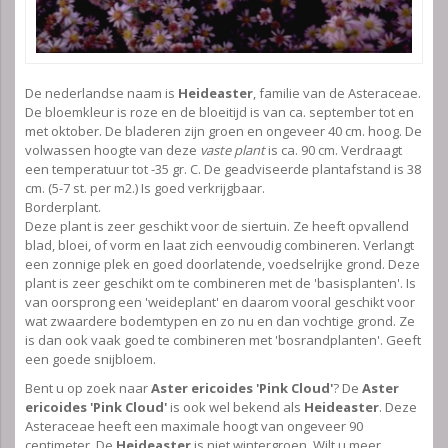
De nederlandse naam is
Heideaster
, familie van de Asteraceae.
De bloemkleur is roze en de bloeitijd is van ca. september tot en
met oktober. De bladeren zijn groen en ongeveer 40 cm. hoog. De
volwassen hoogte van deze
vaste plant
is ca. 90 cm. Verdraagt
een temperatuur tot -35 gr. C. De geadviseerde plantafstand is 38
cm. (5-7 st. per m2.) Is goed verkrijgbaar.
Borderplant.
Deze plant is zeer geschikt voor de siertuin. Ze heeft opvallend
blad, bloei, of vorm en laat zich eenvoudig combineren. Verlangt
een zonnige plek en goed doorlatende, voedselrijke grond. Deze
plant is zeer geschikt om te combineren met de 'basisplanten'. Is
van oorsprong een 'weideplant' en daarom vooral geschikt voor
wat zwaardere bodemtypen en zo nu en dan vochtige grond. Ze
is dan ook vaak goed te combineren met 'bosrandplanten'. Geeft
een goede snijbloem.
Bent u op zoek naar
Aster ericoides 'Pink Cloud'
? De
Aster
ericoides 'Pink Cloud'
is ook wel bekend als
Heideaster
. Deze
Asteraceae heeft een maximale hoogt van ongeveer 90
centimeter. De
Heideaster
is niet wintergroen. Wilt u meer