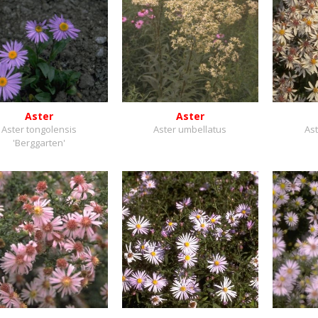
Aster
Aster
Aster tongolensis
Aster umbellatus
Ast
'Berggarten'