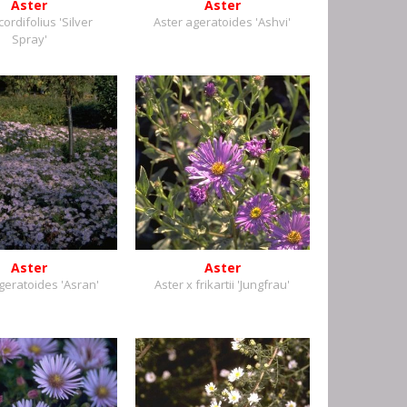
Aster
Aster
cordifolius 'Silver
Aster ageratoides 'Ashvi'
Spray'
Aster
Aster
geratoides 'Asran'
Aster x frikartii 'Jungfrau'