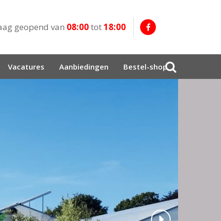
aag geopend van
08:00
tot
18:00
Vacatures
Aanbiedingen
Bestel-shop