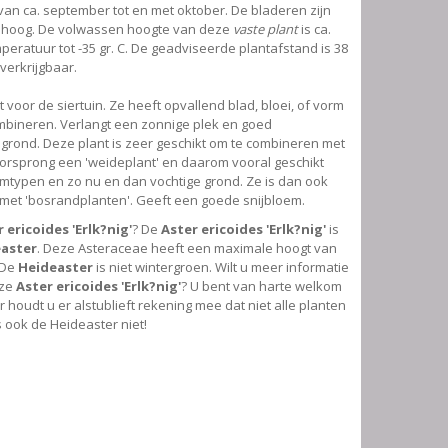
is van ca. september tot en met oktober. De bladeren zijn
. hoog. De volwassen hoogte van deze
vaste plant
is ca.
eratuur tot -35 gr. C. De geadviseerde plantafstand is 38
m verkrijgbaar.
t voor de siertuin. Ze heeft opvallend blad, bloei, of vorm
mbineren. Verlangt een zonnige plek en goed
 grond. Deze plant is zeer geschikt om te combineren met
 oorsprong een 'weideplant' en daarom vooral geschikt
typen en zo nu en dan vochtige grond. Ze is dan ook
met 'bosrandplanten'. Geeft een goede snijbloem.
 ericoides 'Erlk?nig'
? De
Aster ericoides 'Erlk?nig'
is
aster
. Deze Asteraceae heeft een maximale hoogt van
 De
Heideaster
is niet wintergroen. Wilt u meer informatie
eze
Aster ericoides 'Erlk?nig'
? U bent van harte welkom
houdt u er alstublieft rekening mee dat niet alle planten
s ook de Heideaster niet!