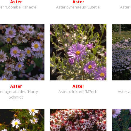
Aster
Aster
ter 'Coombe Fishacre'
Aster pyrenaeus 'Lutetia'
Aster 
Aster
Aster
er ageratoides 'Harry
Aster x frikartii 'M?nch'
Aster a
Schmidt'