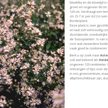
bleeklila en de bloeitijd 
groen en ongeveer 60 cm
120 cm. Verdraagt een temp
cm. (5-7 st. per m2.) Is rui
Borderplant.
Deze plant is zeer geschik
en laat zich eenvoudig co
doorlatende, voedselrijke
de 'basisplanten'. Is van
voor wat zwaardere bodem
vaak goed te combineren 
Bent u op zoek naar
Aster
ook wel bekend als
Heide
ongeveer 120 centimeter.
ontvangen of tips over d
in ons groencentrum, maar 
altijd beschikbaar zijn, du