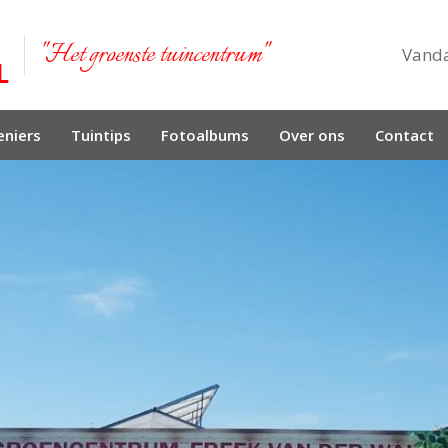
"Het groenste tuincentrum"
Vand
niers
Tuintips
Fotoalbums
Over ons
Contact