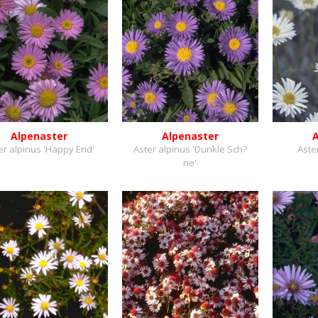
Alpenaster
Alpenaster
er alpinus 'Happy End'
Aster alpinus 'Dunkle Sch?
Aste
ne'