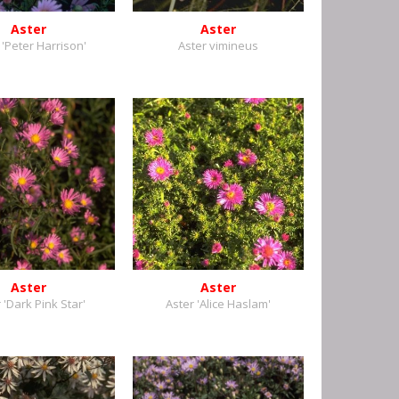
Aster
Aster
 'Peter Harrison'
Aster vimineus
Aster
Aster
 'Dark Pink Star'
Aster 'Alice Haslam'