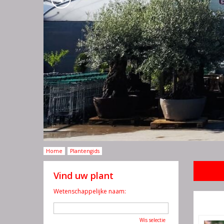
Home
Plantengids
Vind uw plant
Wetenschappelijke naam:
Wis selectie