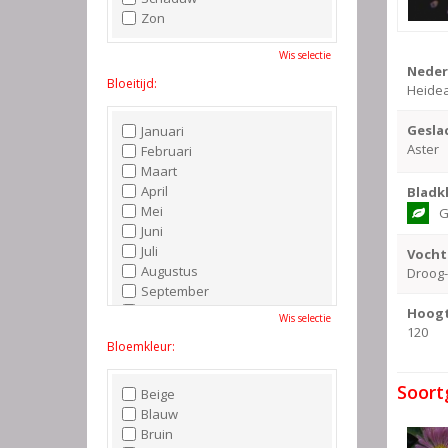
Zon
Wis selectie
Neder
Bloeitijd:
Heidea
Gesla
Januari
Aster
Februari
Maart
April
Bladk
Mei
G
Juni
Juli
Vocht
Augustus
Droog
September
Oktober
Hoogt
Wis selectie
November
120
Bloemkleur:
December
Soort
Beige
Blauw
Bruin