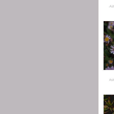
As
Ast