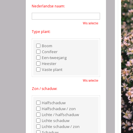
Nederlandse naam:
Wis selectie
Type plant:
Boom
Conifeer
Een-tweejarig
Heester
Vaste plant
Wis selectie
Zon / schaduw:
Halfschaduw
Halfschaduw / zon
Lichte / halfschaduw
Lichte schaduw
Lichte schaduw / zon
Schaduw