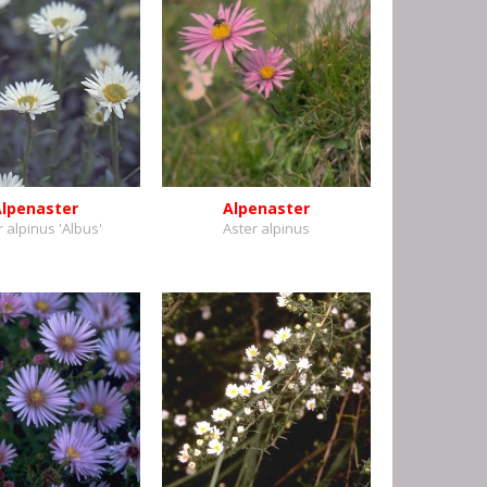
Alpenaster
Alpenaster
r alpinus 'Albus'
Aster alpinus