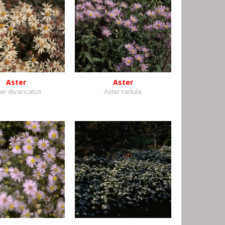
Aster
Aster
er divaricatus
Aster radula