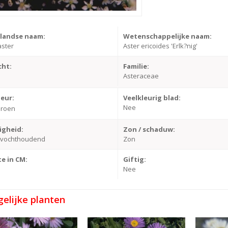
landse naam:
Wetenschappelijke naam:
ster
Aster ericoides 'Erlk?nig'
cht:
Familie:
Asteraceae
leur:
Veelkleurig blad:
Nee
roen
igheid:
Zon / schaduw:
-vochthoudend
Zon
e in CM:
Giftig:
Nee
gelijke planten