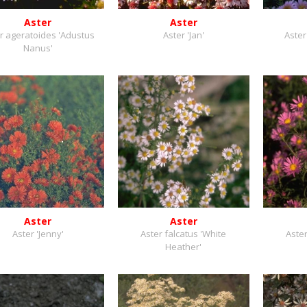
Aster
Aster
r ageratoides 'Adustus
Aster 'Jan'
Aster
Nanus'
Aster
Aster
Aster 'Jenny'
Aster falcatus 'White
Aster
Heather'