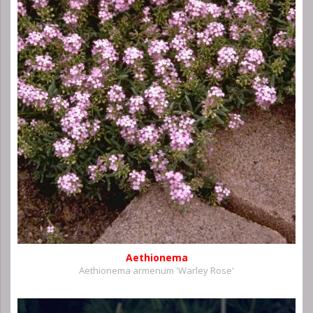
Aethionema
Aethionema armenum 'Warley Rose'