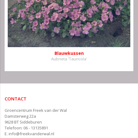
Blauwkussen
Aubrieta 'Tauricola'
CONTACT
Groencentrum Freek van der Wal
Damsterweg 22a
9628 BT Siddeburen
Telefoon: 06 - 13135891
E.
info@freekvanderwal.nl