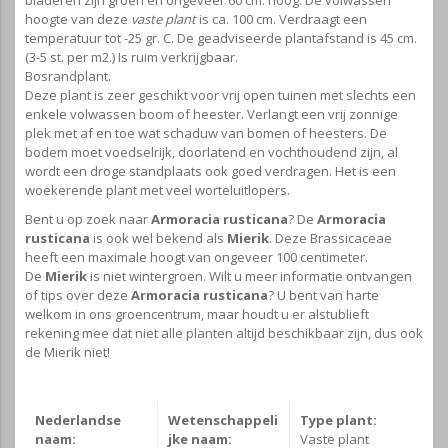
hoogte van deze
vaste plant
is ca. 100 cm. Verdraagt een
temperatuur tot -25 gr. C. De geadviseerde plantafstand is 45 cm.
(3-5 st. per m2.) Is ruim verkrijgbaar.
Bosrandplant.
Deze plant is zeer geschikt voor vrij open tuinen met slechts een
enkele volwassen boom of heester. Verlangt een vrij zonnige
plek met af en toe wat schaduw van bomen of heesters. De
bodem moet voedselrijk, doorlatend en vochthoudend zijn, al
wordt een droge standplaats ook goed verdragen. Het is een
woekerende plant met veel worteluitlopers.
Bent u op zoek naar
Armoracia rusticana
? De
Armoracia
rusticana
is ook wel bekend als
Mierik
. Deze Brassicaceae
heeft een maximale hoogt van ongeveer 100 centimeter.
De
Mierik
is niet wintergroen. Wilt u meer informatie ontvangen
of tips over deze
Armoracia rusticana
? U bent van harte
welkom in ons groencentrum, maar houdt u er alstublieft
rekening mee dat niet alle planten altijd beschikbaar zijn, dus ook
de Mierik niet!
Nederlandse
Wetenschappeli
Type plant:
naam:
jke naam:
Vaste plant