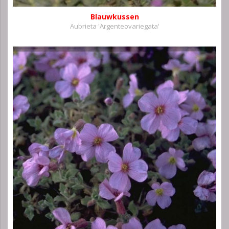
Blauwkussen
Aubrieta 'Argenteovariegata'