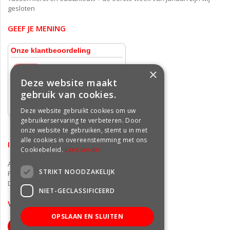
gesloten
GEEF JE MENING
×
Deze website maakt
gebruik van cookies.
Deze website gebruikt cookies om uw
gebruikerservaring te verbeteren. Door
onze website te gebruiken, stemt u in met
alle cookies in overeenstemming met ons
INFORMATIE
Cookiebeleid.
Lees verder
Algemene voorwaarden
STRIKT NOODZAKELIJK
Privacy statement
Disclaimer
NIET-GECLASSIFICEERD
VOLG ONS OP FACEBOOK
OPSLAAN EN SLUITEN