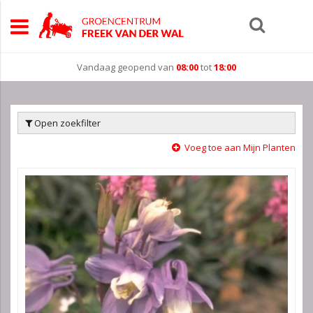
Vandaag geopend van
08:00
tot
18:00
Open zoekfilter
Voeg toe aan Mijn Planten