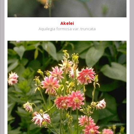
Akelei
Aquilegia formosa var. truncata