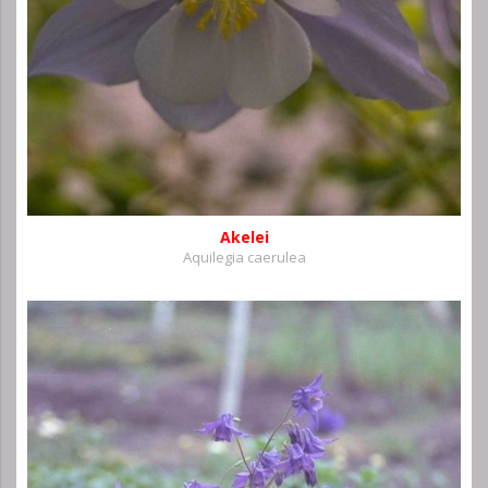
Akelei
Aquilegia caerulea