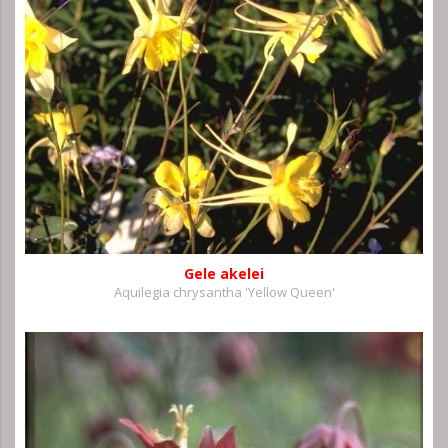
Gele akelei
Aquilegia chrysantha 'Yellow Queen'