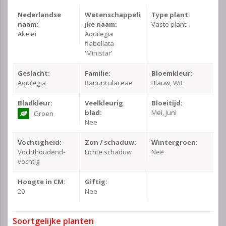
Nederlandse
Wetenschappeli
Type plant:
naam:
jke naam:
Vaste plant
Akelei
Aquilegia
flabellata
'Ministar'
Geslacht:
Familie:
Bloemkleur:
Aquilegia
Ranunculaceae
Blauw, Wit
Bladkleur:
Veelkleurig
Bloeitijd:
blad:
Mei, Juni
Groen
Nee
Vochtigheid:
Zon / schaduw:
Wintergroen:
Vochthoudend-
Lichte schaduw
Nee
vochtig
Hoogte in CM:
Giftig:
20
Nee
Soortgelijke planten