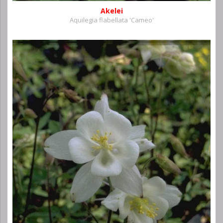
Akelei
Aquilegia flabellata 'Cameo'