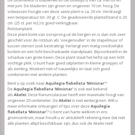
met juni. De bladeren zijn groen en ongeveer 10 cm. hoog. De
volwassen hoogte van deze
vaste plant
is ca. 20 cm. Verdraagt
een temperatuur tot -30 gr. C. De geadviseerde plantafstand is 20
cm. (25 st. per m2.) Is goed verkrijgbaar.
Rotstuinplant.
Deze plant komt van oorsprong uit de bergen en is dan ook zeer
geschikt voor de rotstuin als 'voegenvuller' in de stapelmuur of
tussen stenen (ook bestrating). Verlangt een matig voedselrijke
bodem en een licht beschaduwde standplaats. Bijvoorbeeld in de
schaduw van grote keien. Deze plant staat het liefst op een licht
vochtige plek. U kunt haar goed uitplanten In kleine groepjes of
als eenling. Woekert niet of nauwelijks en laat zich goed
combineren met andere planten.
Bent u op zoek naar
Aquilegia flabellata 'Ministar'
?
De
Aquilegia flabellata 'Ministar'
is ook wel bekend
als
Akelei
. Deze Ranunculaceae heeft een maximale hoogt van
ongeveer 20 centimeter. De
Akelei
is niet wintergroen. Wilt u
meer informatie ontvangen of tips over deze
Aquilegia
flabellata 'Ministar'
? U bent van harte welkom in ons
groencentrum, maar houdt u er alstublieft rekening mee dat niet
alle planten altijd beschikbaar zijn, dus ook de Akelei niet!