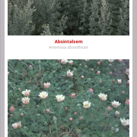
Absintalsem
Artemisia absinthium