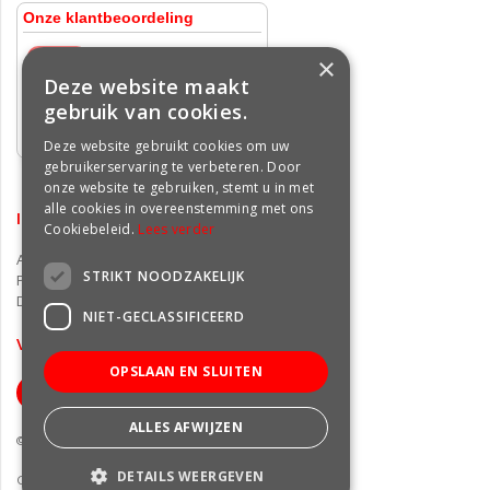
×
Deze website maakt
gebruik van cookies.
Deze website gebruikt cookies om uw
gebruikerservaring te verbeteren. Door
onze website te gebruiken, stemt u in met
alle cookies in overeenstemming met ons
INFORMATIE
Cookiebeleid.
Lees verder
Algemene voorwaarden
STRIKT NOODZAKELIJK
Privacy statement
Disclaimer
NIET-GECLASSIFICEERD
VOLG ONS OP FACEBOOK
OPSLAAN EN SLUITEN
ALLES AFWIJZEN
© Groencentrum Freek van der Wal
DETAILS WEERGEVEN
Green Solutions
|
Tuincentrum Overzicht