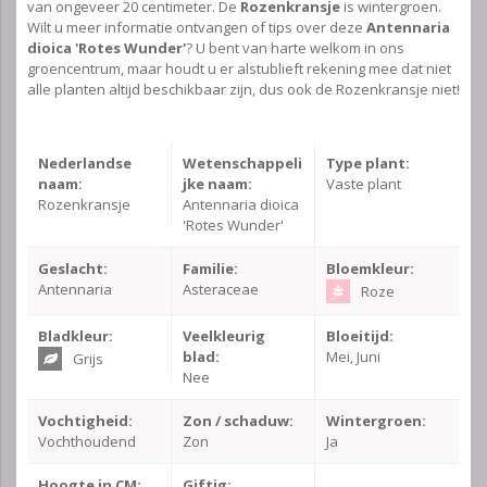
van ongeveer 20 centimeter. De
Rozenkransje
is wintergroen.
Wilt u meer informatie ontvangen of tips over deze
Antennaria
dioica 'Rotes Wunder'
? U bent van harte welkom in ons
groencentrum, maar houdt u er alstublieft rekening mee dat niet
alle planten altijd beschikbaar zijn, dus ook de Rozenkransje niet!
Nederlandse
Wetenschappeli
Type plant:
naam:
jke naam:
Vaste plant
Rozenkransje
Antennaria dioica
'Rotes Wunder'
Geslacht:
Familie:
Bloemkleur:
Antennaria
Asteraceae
Roze
Bladkleur:
Veelkleurig
Bloeitijd:
blad:
Mei, Juni
Grijs
Nee
Vochtigheid:
Zon / schaduw:
Wintergroen:
Vochthoudend
Zon
Ja
Hoogte in CM:
Giftig: