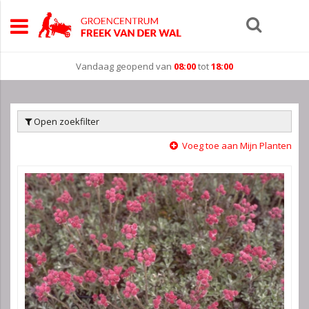
Vandaag geopend van
08:00
tot
18:00
Open zoekfilter
Voeg toe aan Mijn Planten