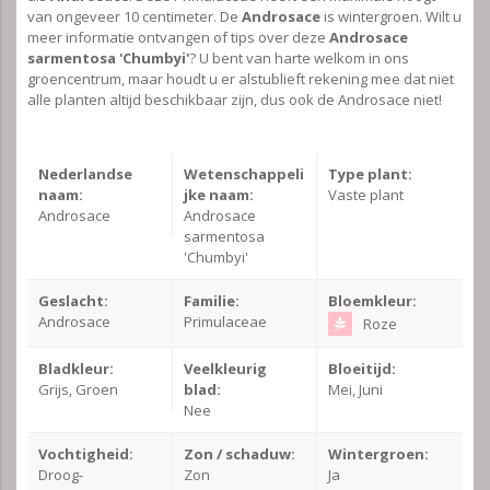
van ongeveer 10 centimeter. De
Androsace
is wintergroen. Wilt u
meer informatie ontvangen of tips over deze
Androsace
sarmentosa 'Chumbyi'
? U bent van harte welkom in ons
groencentrum, maar houdt u er alstublieft rekening mee dat niet
alle planten altijd beschikbaar zijn, dus ook de Androsace niet!
Nederlandse
Wetenschappeli
Type plant:
naam:
jke naam:
Vaste plant
Androsace
Androsace
sarmentosa
'Chumbyi'
Geslacht:
Familie:
Bloemkleur:
Androsace
Primulaceae
Roze
Bladkleur:
Veelkleurig
Bloeitijd:
Grijs, Groen
blad:
Mei, Juni
Nee
Vochtigheid:
Zon / schaduw:
Wintergroen:
Droog-
Zon
Ja