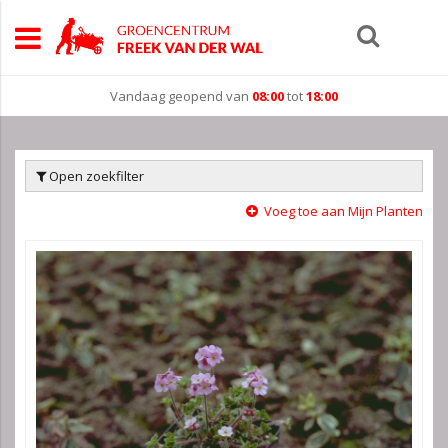
Vandaag geopend van
08:00
tot
18:00
Open zoekfilter
Voeg toe aan Mijn Planten