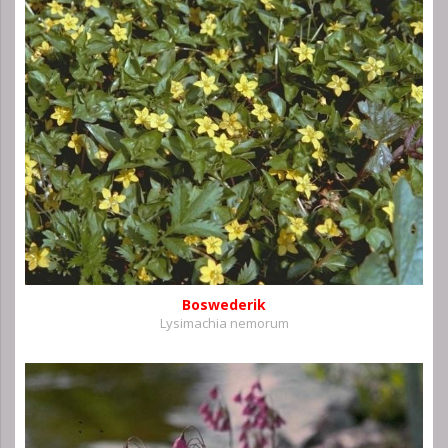
Boswederik
Lysimachia nemorum