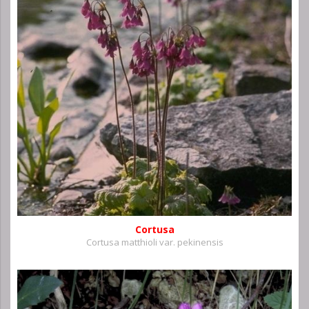
Cortusa
Cortusa matthioli var. pekinensis