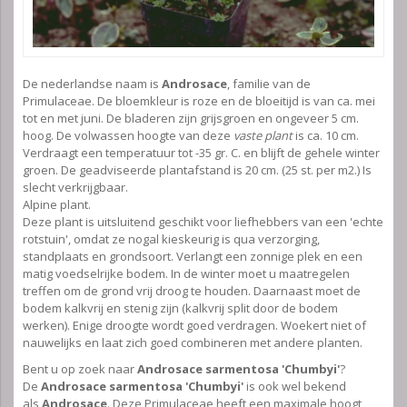
De nederlandse naam is
Androsace
, familie van de
Primulaceae. De bloemkleur is roze en de bloeitijd is van ca. mei
tot en met juni. De bladeren zijn grijsgroen en ongeveer 5 cm.
hoog. De volwassen hoogte van deze
vaste plant
is ca. 10 cm.
Verdraagt een temperatuur tot -35 gr. C. en blijft de gehele winter
groen. De geadviseerde plantafstand is 20 cm. (25 st. per m2.) Is
slecht verkrijgbaar.
Alpine plant.
Deze plant is uitsluitend geschikt voor liefhebbers van een 'echte
rotstuin', omdat ze nogal kieskeurig is qua verzorging,
standplaats en grondsoort. Verlangt een zonnige plek en een
matig voedselrijke bodem. In de winter moet u maatregelen
treffen om de grond vrij droog te houden. Daarnaast moet de
bodem kalkvrij en stenig zijn (kalkvrij split door de bodem
werken). Enige droogte wordt goed verdragen. Woekert niet of
nauwelijks en laat zich goed combineren met andere planten.
Bent u op zoek naar
Androsace sarmentosa 'Chumbyi'
?
De
Androsace sarmentosa 'Chumbyi'
is ook wel bekend
als
Androsace
. Deze Primulaceae heeft een maximale hoogt