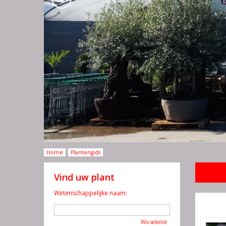
Home
Plantengids
Vind uw plant
Wetenschappelijke naam:
Wis selectie