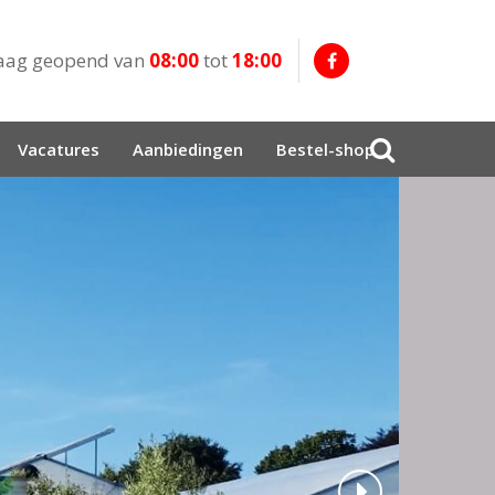
aag geopend van
08:00
tot
18:00
Vacatures
Aanbiedingen
Bestel-shop