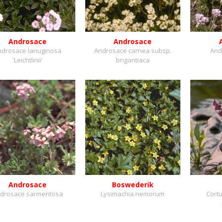
Androsace
Androsace
ndrosace lanuginosa
Androsace carnea subsp.
And
'Leichtlinii'
brigantiaca
Androsace
Boswederik
drosace sarmentosa
Lysimachia nemorum
Cortu