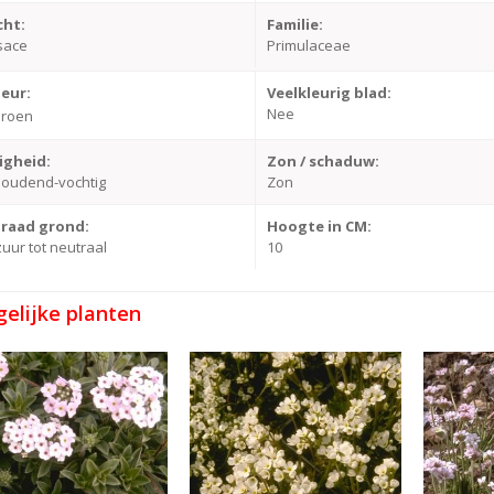
cht:
Familie:
sace
Primulaceae
leur:
Veelkleurig blad:
Nee
roen
igheid:
Zon / schaduw:
houdend-vochtig
Zon
raad grond:
Hoogte in CM:
uur tot neutraal
10
gelijke planten