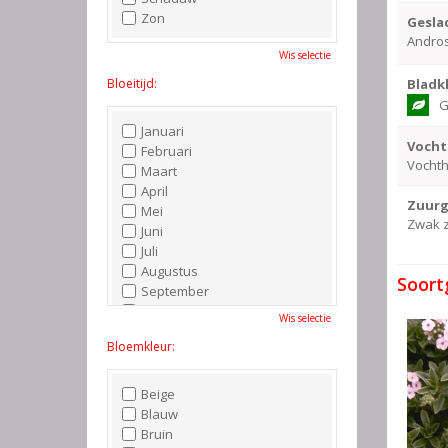
Zon
Gesla
Andro
Wis selectie
Bloeitijd:
Bladk
G
Januari
Vocht
Februari
Vocht
Maart
April
Zuurg
Mei
Zwak z
Juni
Juli
Augustus
Soort
September
Oktober
Wis selectie
November
Bloemkleur:
December
Beige
Blauw
Bruin