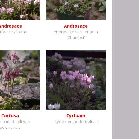
Androsace
Androsace
rosace albana
Androsace sarmentosa
'Chumbyi'
Cortusa
Cyclaam
sa matthioli var.
Cyclamen hederifolium
pekinensis