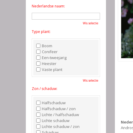
Nederlandse naam:
Wis selectie
Type plant:
Boom
Conifeer
Een-tweejarig
Heester
Vaste plant
Wis selectie
Zon / schaduw:
Halfschaduw
Halfschaduw / zon
Lichte / halfschaduw
Lichte schaduw
Neder
Lichte schaduw / zon
Andro
Schaduw