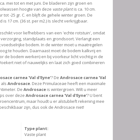
 ca. mei tot en met juni. De bladeren zijn groen en
 volwassen hoogte van deze
vaste plant
is ca. 10 cm.
tot -25 gr. C. en blijft de gehele winter groen. De
s 17 cm. (36 st. per m2.) Is slecht verkrijgbaar.
geschikt voor liefhebbers van een 'echte rotstuin', omdat
a verzorging, standplaats en grondsoort. Verlangt een
 voedselrijke bodem. In de winter moet u maatregelen
droog te houden. Daarnaast moet de bodem kalkvrij en
 door de bodem werken) en bij voorkeur licht vochtig in de
oekert niet of nauwelijks en laat zich goed combineren
osace carnea 'Val d'Eyne'
? De
Androsace carnea 'Val
 als
Androsace
. Deze Primulaceae heeft een maximale
ntimeter. De
Androsace
is wintergroen. Wilt u meer
ips over deze
Androsace carnea 'Val d'Eyne'
? U bent
roencentrum, maar houdt u er alstublieft rekening mee
d beschikbaar zijn, dus ook de Androsace niet!
Type plant:
Vaste plant