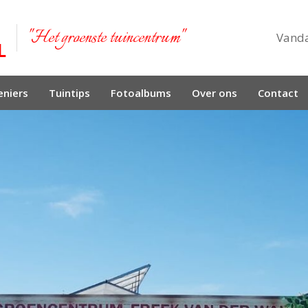
"Het groenste tuincentrum"
Vand
niers
Tuintips
Fotoalbums
Over ons
Contact