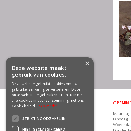
×
Deze website maakt
gebruik van cookies.
Deze website gebruikt cookies om uw
gebruikerservaring te verbeteren. Door
onze website te gebruiken, stemt u in met
alle cookies in overeenstemming met ons
OPENING
CONTACT
Cookiebeleid.
Lees verder
Maandag
Groencentrum Freek van der Wal
STRIKT NOODZAKELIJK
Dinsdag
Damsterweg 22a
Woensda
9628 BT Siddeburen
NIET-GECLASSIFICEERD
Donderd
Telefoon: 06 - 13135891