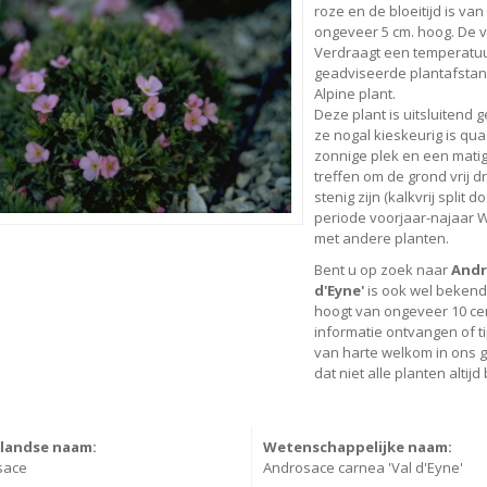
roze en de bloeitijd is van
ongeveer 5 cm. hoog. De
Verdraagt een temperatuur 
geadviseerde plantafstand i
Alpine plant.
Deze plant is uitsluitend 
ze nogal kieskeurig is qu
zonnige plek en een matig
treffen om de grond vrij 
stenig zijn (kalkvrij split
periode voorjaar-najaar W
met andere planten.
Bent u op zoek naar
Andr
d'Eyne'
is ook wel bekend
hoogt van ongeveer 10 ce
informatie ontvangen of t
van harte welkom in ons g
dat niet alle planten altij
landse naam:
Wetenschappelijke naam:
sace
Androsace carnea 'Val d'Eyne'