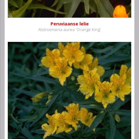
Peruviaanse lelie
Alstroemeria aurea 'Orange King'