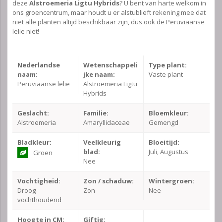
deze
Alstroemeria Ligtu Hybrids
? U bent van harte welkom in
ons groencentrum, maar houdt u er alstublieft rekening mee dat
niet alle planten altijd beschikbaar zijn, dus ook de Peruviaanse
lelie niet!
Nederlandse
Wetenschappeli
Type plant:
naam:
jke naam:
Vaste plant
Peruviaanse lelie
Alstroemeria Ligtu
Hybrids
Geslacht:
Familie:
Bloemkleur:
Alstroemeria
Amaryllidaceae
Gemengd
Bladkleur:
Veelkleurig
Bloeitijd:
blad:
Juli, Augustus
Groen
Nee
Vochtigheid:
Zon / schaduw:
Wintergroen:
Droog-
Zon
Nee
vochthoudend
Hoogte in CM:
Giftig: