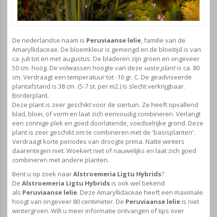
De nederlandse naam is
Peruviaanse lelie
, familie van de
Amaryllidaceae. De bloemkleur is gemengd en de bloeitijd is van
ca. juli tot en met augustus. De bladeren zijn groen en ongeveer
50 cm. hoog. De volwassen hoogte van deze
vaste plant
is ca. 80
cm. Verdraagt een temperatuur tot -10 gr. C. De geadviseerde
plantafstand is 38 cm. (5-7 st. per m2.) Is slecht verkrijgbaar.
Borderplant.
Deze plant is zeer geschikt voor de siertuin. Ze heeft opvallend
blad, bloei, of vorm en laat zich eenvoudig combineren. Verlangt
een zonnige plek en goed doorlatende, voedselrijke grond. Deze
plant is zeer geschikt om te combineren met de 'basisplanten'.
Verdraagt korte periodes van droogte prima. Natte winters
daarentegen niet. Woekert niet of nauwelijks en laat zich goed
combineren met andere planten.
Bent u op zoek naar
Alstroemeria Ligtu Hybrids
?
De
Alstroemeria Ligtu Hybrids
is ook wel bekend
als
Peruviaanse lelie
. Deze Amaryllidaceae heeft een maximale
hoogt van ongeveer 80 centimeter. De
Peruviaanse lelie
is niet
wintergroen. Wilt u meer informatie ontvangen of tips over