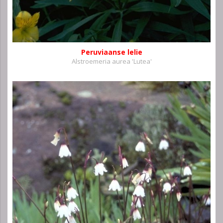
Peruviaanse lelie
Alstroemeria aurea 'Lutea'