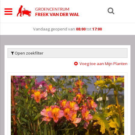
Vandaag geopend van
08:00
tot
17:00
Open zoekfilter
Voeg toe aan Mijn Planten