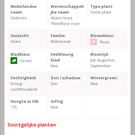
Nederlandse
Wetenschappeli
Type plant:
naam:
jke naam:
Vaste plant
Stokroos
Alcea rosea
'Pleniflora' roze
Geslacht:
Familie:
Bloemkleur:
Alcea
Malvaceae
Roze
Bladkleur:
Veelkleurig
Bloeitijd:
blad:
Juli, Augustus,
Groen
Nee
September
Vochtigheid:
Zon / schaduw:
Wintergroen:
Droog-
Zon
Nee
vochthoudend
Hoogte in CM:
Giftig:
175
Nee
Soortgelijke planten