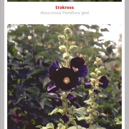
Stokroos
Alcea rosea 'Pleniflora' geel