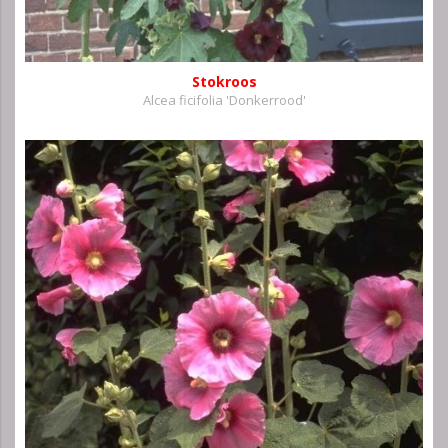
Stokroos
Alcea ficifolia 'Donkerrood'