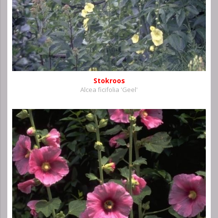
Stokroos
Alcea ficifolia 'Geel'