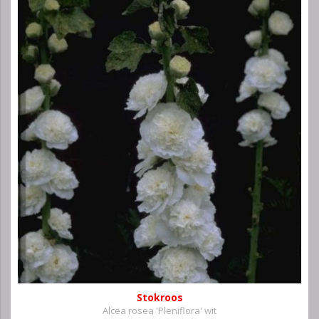
Stokroos
Alcea rosea 'Pleniflora' wit