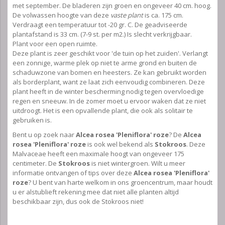
met september. De bladeren zijn groen en ongeveer 40 cm. hoog.
De volwassen hoogte van deze
vaste plant
is ca. 175 cm.
Verdraagt een temperatuur tot -20 gr. C. De geadviseerde
plantafstand is 33 cm. (7-9 st. per m2.) Is slecht verkrijgbaar.
Plant voor een open ruimte.
Deze plant is zeer geschikt voor 'de tuin op het zuiden'. Verlangt
een zonnige, warme plek op niet te arme grond en buiten de
schaduwzone van bomen en heesters. Ze kan gebruikt worden
als borderplant, want ze laat zich eenvoudig combineren. Deze
plant heeft in de winter bescherming nodig tegen overvloedige
regen en sneeuw. In de zomer moet u ervoor waken dat ze niet
uitdroogt. Het is een opvallende plant, die ook als solitair te
gebruiken is.
Bent u op zoek naar
Alcea rosea 'Pleniflora' roze
? De
Alcea
rosea 'Pleniflora' roze
is ook wel bekend als
Stokroos
. Deze
Malvaceae heeft een maximale hoogt van ongeveer 175
centimeter. De
Stokroos
is niet wintergroen. Wilt u meer
informatie ontvangen of tips over deze
Alcea rosea 'Pleniflora'
roze
? U bent van harte welkom in ons groencentrum, maar houdt
u er alstublieft rekening mee dat niet alle planten altijd
beschikbaar zijn, dus ook de Stokroos niet!