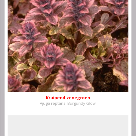
Kruipend zenegroen
Ajuga reptans 'Burgundy Glow'