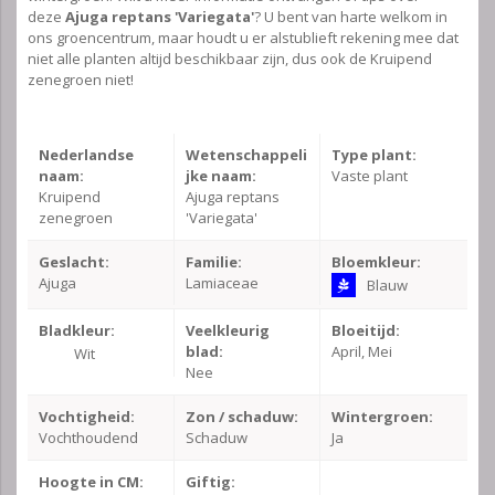
deze
Ajuga reptans 'Variegata'
? U bent van harte welkom in
ons groencentrum, maar houdt u er alstublieft rekening mee dat
niet alle planten altijd beschikbaar zijn, dus ook de Kruipend
zenegroen niet!
Nederlandse
Wetenschappeli
Type plant:
naam:
jke naam:
Vaste plant
Kruipend
Ajuga reptans
zenegroen
'Variegata'
Geslacht:
Familie:
Bloemkleur:
Ajuga
Lamiaceae
Blauw
Bladkleur:
Veelkleurig
Bloeitijd:
blad:
April, Mei
Wit
Nee
Vochtigheid:
Zon / schaduw:
Wintergroen:
Vochthoudend
Schaduw
Ja
Hoogte in CM:
Giftig: