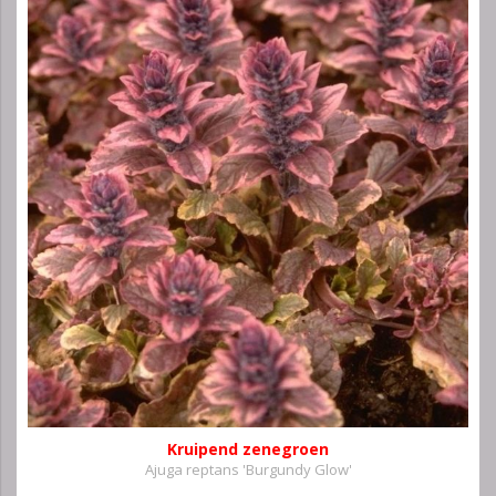
Kruipend zenegroen
Ajuga reptans 'Burgundy Glow'