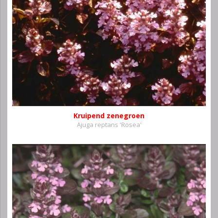
Kruipend zenegroen
Ajuga reptans 'Rosea'