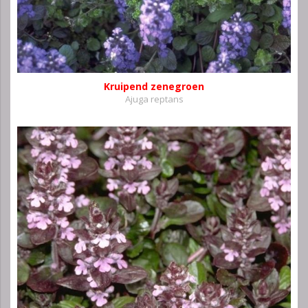
Kruipend zenegroen
Ajuga reptans