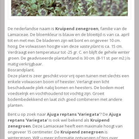
De nederlandse naam is
Kruipend zenegroen
, familie van de
Lamiaceae. De bloemkleur is blauw en de bloeitijd is van ca. april
tot en met mei. De bladeren zijn wit bont en ongeveer 10 cm.
hoog. De volwassen hoogte van deze
vaste plant
is ca. 15 cm.
Verdraagt een temperatuur tot -25 gr. C. en blijft de gehele winter
groen. De geadviseerde plantafstand is 30 cm. (8-11 st. per m2.) Is
matig verkrijgbaar.
Bosrandplant.
Deze plant is zeer geschikt voor vrij open tuinen met slechts een
enkele volwassen boom of heester. Verlangt een licht
beschaduwde plek nabij bomen en heesters. De bodem moet
voedselrijk en vochthoudend tot vochtig zijn. Groeit
bodembedekkend en laat zich goed combineren met andere
planten.
Bent u op zoek naar
Ajuga reptans 'Variegata'
? De
Ajuga
reptans 'Variegata'
is ook wel bekend als
Kruipend
zenegroen
. Deze Lamiaceae heeft een maximale hoogt van
ongeveer 15 centimeter. De
Kruipend zenegroen
is
wintergroen. Wilt u meer informatie ontvangen of tips over