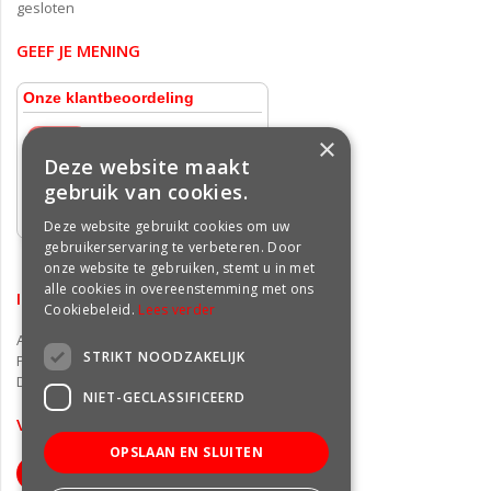
gesloten
GEEF JE MENING
×
Deze website maakt
gebruik van cookies.
Deze website gebruikt cookies om uw
gebruikerservaring te verbeteren. Door
onze website te gebruiken, stemt u in met
alle cookies in overeenstemming met ons
INFORMATIE
Cookiebeleid.
Lees verder
Algemene voorwaarden
STRIKT NOODZAKELIJK
Privacy statement
Disclaimer
NIET-GECLASSIFICEERD
VOLG ONS OP FACEBOOK
OPSLAAN EN SLUITEN