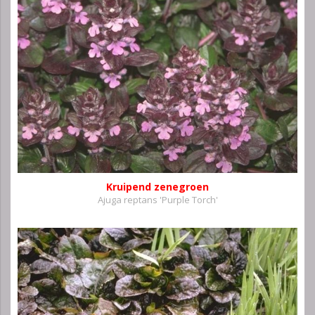
Kruipend zenegroen
Ajuga reptans 'Purple Torch'