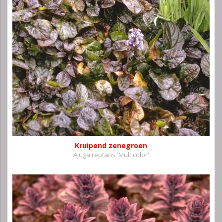
Kruipend zenegroen
Ajuga reptans 'Multicolor'