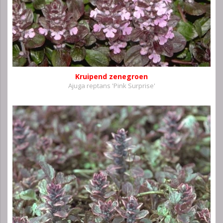
Kruipend zenegroen
Ajuga reptans 'Pink Surprise'