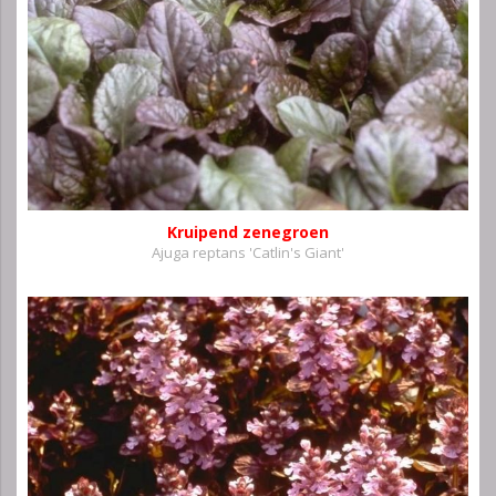
Kruipend zenegroen
Ajuga reptans 'Catlin's Giant'