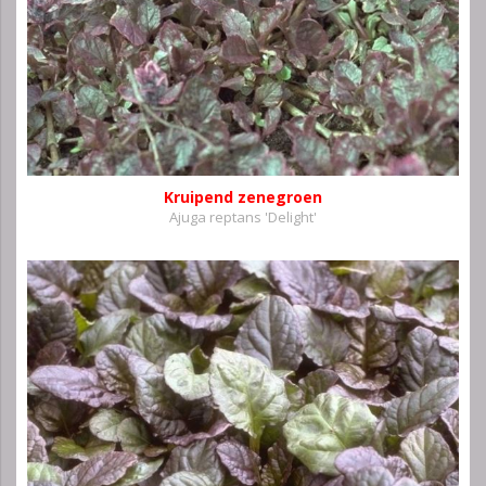
Kruipend zenegroen
Ajuga reptans 'Delight'