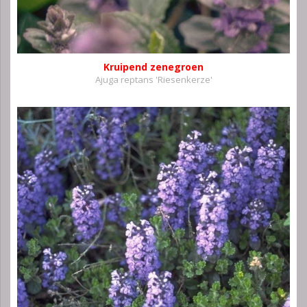
Kruipend zenegroen
Ajuga reptans 'Riesenkerze'