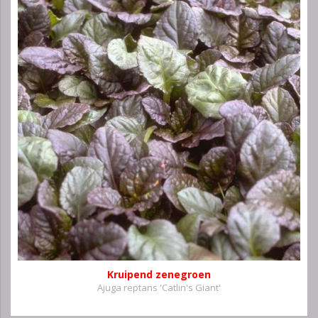
Kruipend zenegroen
Ajuga reptans 'Catlin's Giant'