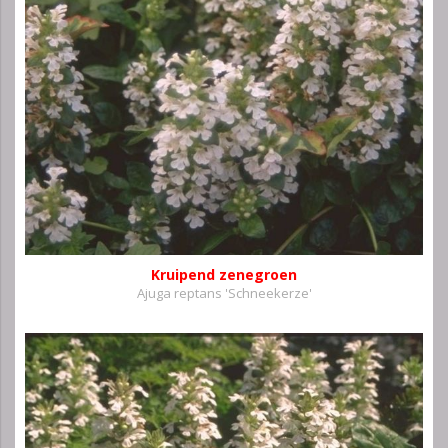
Kruipend zenegroen
Ajuga reptans 'Schneekerze'