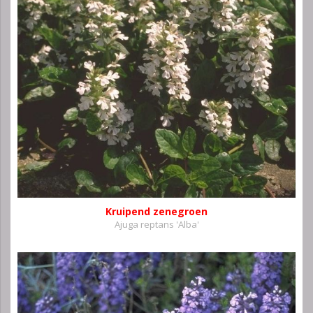
Kruipend zenegroen
Ajuga reptans 'Alba'