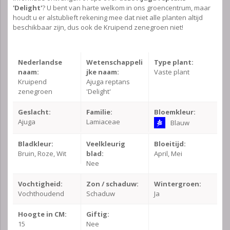
'Delight'
? U bent van harte welkom in ons groencentrum, maar
houdt u er alstublieft rekening mee dat niet alle planten altijd
beschikbaar zijn, dus ook de Kruipend zenegroen niet!
Nederlandse
Wetenschappeli
Type plant:
naam:
jke naam:
Vaste plant
Kruipend
Ajuga reptans
zenegroen
'Delight'
Geslacht:
Familie:
Bloemkleur:
Ajuga
Lamiaceae
Blauw
Bladkleur:
Veelkleurig
Bloeitijd:
Bruin, Roze, Wit
blad:
April, Mei
Nee
Vochtigheid:
Zon / schaduw:
Wintergroen:
Vochthoudend
Schaduw
Ja
Hoogte in CM:
Giftig:
15
Nee