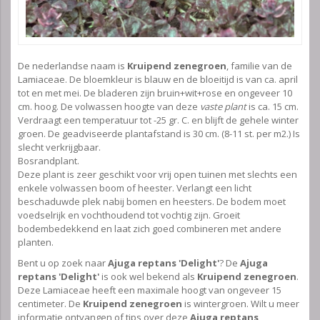
De nederlandse naam is
Kruipend zenegroen
, familie van de
Lamiaceae. De bloemkleur is blauw en de bloeitijd is van ca. april
tot en met mei. De bladeren zijn bruin+wit+rose en ongeveer 10
cm. hoog. De volwassen hoogte van deze
vaste plant
is ca. 15 cm.
Verdraagt een temperatuur tot -25 gr. C. en blijft de gehele winter
groen. De geadviseerde plantafstand is 30 cm. (8-11 st. per m2.) Is
slecht verkrijgbaar.
Bosrandplant.
Deze plant is zeer geschikt voor vrij open tuinen met slechts een
enkele volwassen boom of heester. Verlangt een licht
beschaduwde plek nabij bomen en heesters. De bodem moet
voedselrijk en vochthoudend tot vochtig zijn. Groeit
bodembedekkend en laat zich goed combineren met andere
planten.
Bent u op zoek naar
Ajuga reptans 'Delight'
? De
Ajuga
reptans 'Delight'
is ook wel bekend als
Kruipend zenegroen
.
Deze Lamiaceae heeft een maximale hoogt van ongeveer 15
centimeter. De
Kruipend zenegroen
is wintergroen. Wilt u meer
informatie ontvangen of tips over deze
Ajuga reptans