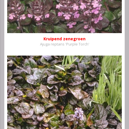
Kruipend zenegroen
Ajuga reptans 'Purple Torch'