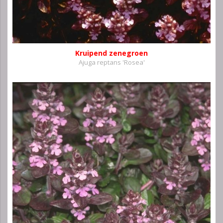
Kruipend zenegroen
Ajuga reptans 'Rosea'