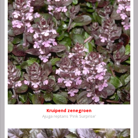
Kruipend zenegroen
Ajuga reptans 'Pink Surprise'