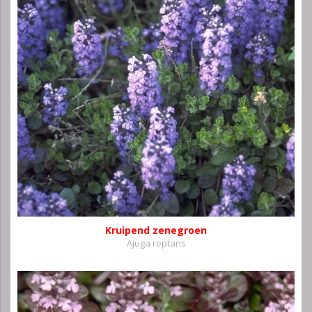
Kruipend zenegroen
Ajuga reptans