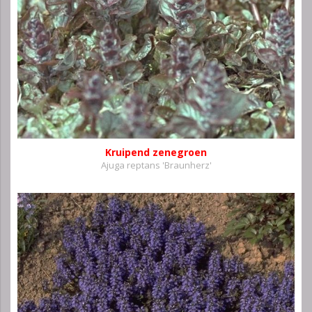
Kruipend zenegroen
Ajuga reptans 'Braunherz'