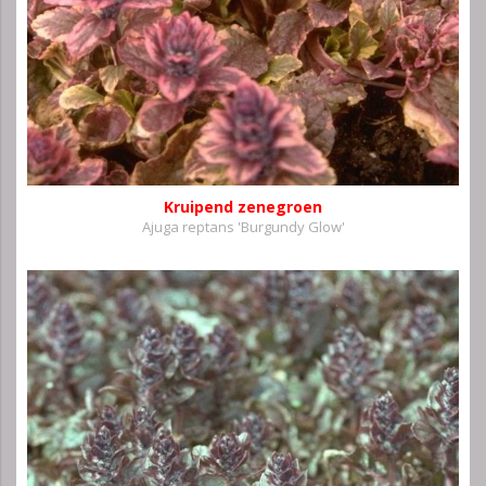
Kruipend zenegroen
Ajuga reptans 'Burgundy Glow'