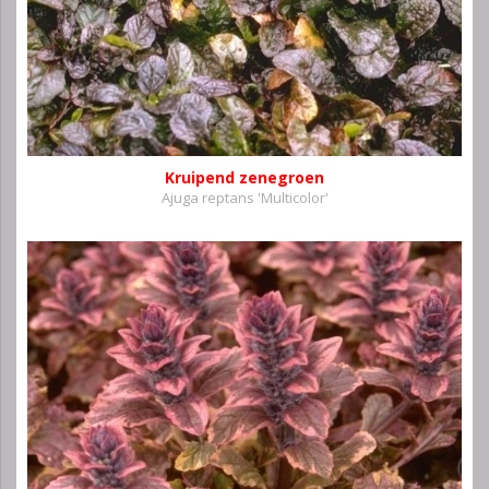
Kruipend zenegroen
Ajuga reptans 'Multicolor'