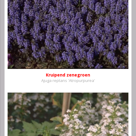
Kruipend zenegroen
Ajuga reptans 'Atropurpurea'