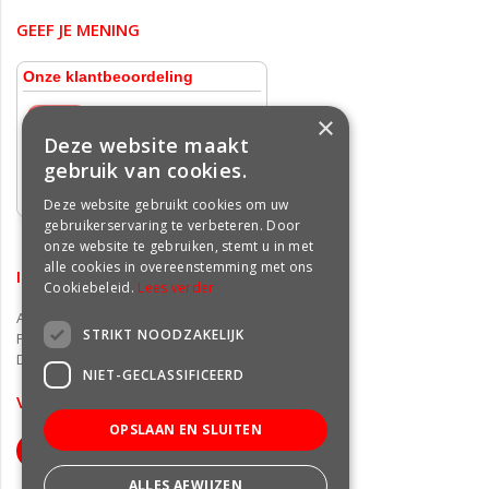
GEEF JE MENING
×
Deze website maakt
gebruik van cookies.
Deze website gebruikt cookies om uw
gebruikerservaring te verbeteren. Door
onze website te gebruiken, stemt u in met
alle cookies in overeenstemming met ons
INFORMATIE
Cookiebeleid.
Lees verder
Algemene voorwaarden
STRIKT NOODZAKELIJK
Privacy statement
Disclaimer
NIET-GECLASSIFICEERD
VOLG ONS OP FACEBOOK
OPSLAAN EN SLUITEN
ALLES AFWIJZEN