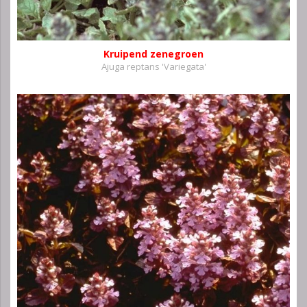
Kruipend zenegroen
Ajuga reptans 'Variegata'