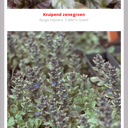
Kruipend zenegroen
Ajuga reptans 'Catlin's Giant'