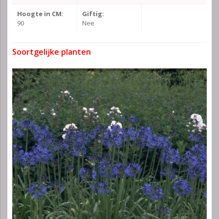
Hoogte in CM:
Giftig:
90
Nee
Soortgelijke planten