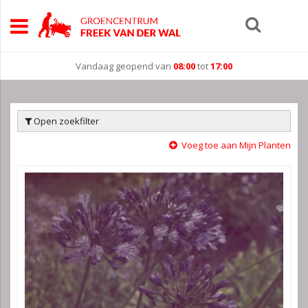
Vandaag geopend van
08:00
tot
17:00
Open zoekfilter
Voeg toe aan Mijn Planten