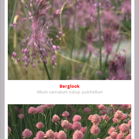
Berglook
Allium carinatum subsp. pulchellum