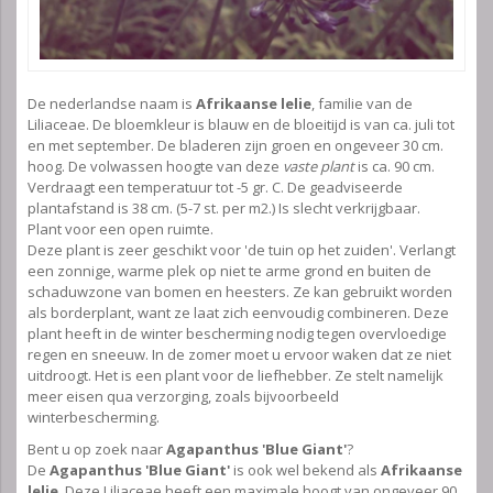
De nederlandse naam is
Afrikaanse lelie
, familie van de
Liliaceae. De bloemkleur is blauw en de bloeitijd is van ca. juli tot
en met september. De bladeren zijn groen en ongeveer 30 cm.
hoog. De volwassen hoogte van deze
vaste plant
is ca. 90 cm.
Verdraagt een temperatuur tot -5 gr. C. De geadviseerde
plantafstand is 38 cm. (5-7 st. per m2.) Is slecht verkrijgbaar.
Plant voor een open ruimte.
Deze plant is zeer geschikt voor 'de tuin op het zuiden'. Verlangt
een zonnige, warme plek op niet te arme grond en buiten de
schaduwzone van bomen en heesters. Ze kan gebruikt worden
als borderplant, want ze laat zich eenvoudig combineren. Deze
plant heeft in de winter bescherming nodig tegen overvloedige
regen en sneeuw. In de zomer moet u ervoor waken dat ze niet
uitdroogt. Het is een plant voor de liefhebber. Ze stelt namelijk
meer eisen qua verzorging, zoals bijvoorbeeld
winterbescherming.
Bent u op zoek naar
Agapanthus 'Blue Giant'
?
De
Agapanthus 'Blue Giant'
is ook wel bekend als
Afrikaanse
lelie
. Deze Liliaceae heeft een maximale hoogt van ongeveer 90