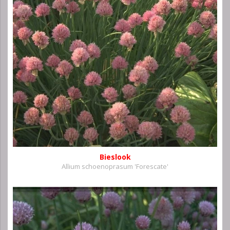
Bieslook
Allium schoenoprasum 'Forescate'