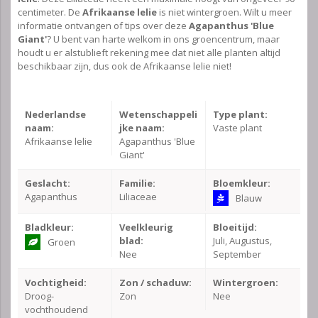
centimeter. De
Afrikaanse lelie
is niet wintergroen. Wilt u meer
informatie ontvangen of tips over deze
Agapanthus 'Blue
Giant'
? U bent van harte welkom in ons groencentrum, maar
houdt u er alstublieft rekening mee dat niet alle planten altijd
beschikbaar zijn, dus ook de Afrikaanse lelie niet!
Nederlandse
Wetenschappeli
Type plant:
naam:
jke naam:
Vaste plant
Afrikaanse lelie
Agapanthus 'Blue
Giant'
Geslacht:
Familie:
Bloemkleur:
Agapanthus
Liliaceae
Blauw
Bladkleur:
Veelkleurig
Bloeitijd:
blad:
Juli, Augustus,
Groen
Nee
September
Vochtigheid:
Zon / schaduw:
Wintergroen:
Droog-
Zon
Nee
vochthoudend