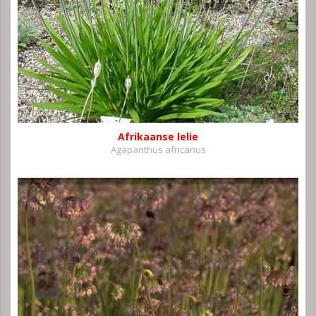
Afrikaanse lelie
Agapanthus africanus