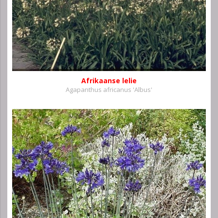
Afrikaanse lelie
Agapanthus africanus 'Albus'