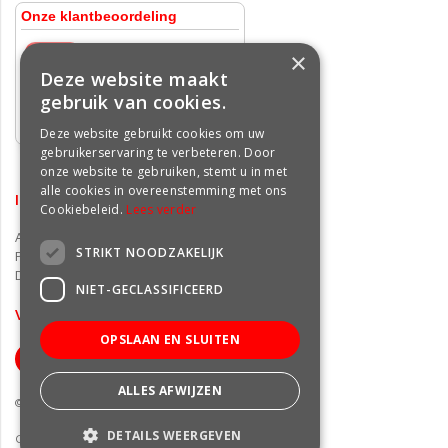
×
Deze website maakt
gebruik van cookies.
Deze website gebruikt cookies om uw
gebruikerservaring te verbeteren. Door
onze website te gebruiken, stemt u in met
alle cookies in overeenstemming met ons
INFORMATIE
Cookiebeleid.
Lees verder
Algemene voorwaarden
STRIKT NOODZAKELIJK
Privacy statement
Disclaimer
NIET-GECLASSIFICEERD
VOLG ONS OP FACEBOOK
OPSLAAN EN SLUITEN
ALLES AFWIJZEN
© Groencentrum Freek van der Wal
DETAILS WEERGEVEN
Green Solutions
|
Tuincentrum Overzicht