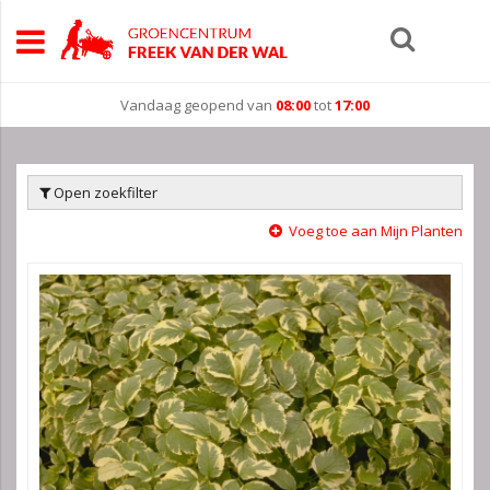
Vandaag geopend van
08:00
tot
17:00
Open zoekfilter
Voeg toe aan Mijn Planten