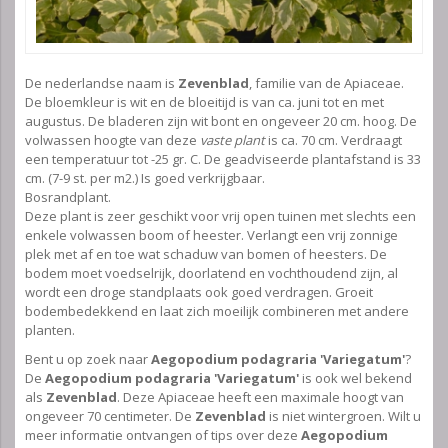
De nederlandse naam is
Zevenblad
, familie van de Apiaceae.
De bloemkleur is wit en de bloeitijd is van ca. juni tot en met
augustus. De bladeren zijn wit bont en ongeveer 20 cm. hoog. De
volwassen hoogte van deze
vaste plant
is ca. 70 cm. Verdraagt
een temperatuur tot -25 gr. C. De geadviseerde plantafstand is 33
cm. (7-9 st. per m2.) Is goed verkrijgbaar.
Bosrandplant.
Deze plant is zeer geschikt voor vrij open tuinen met slechts een
enkele volwassen boom of heester. Verlangt een vrij zonnige
plek met af en toe wat schaduw van bomen of heesters. De
bodem moet voedselrijk, doorlatend en vochthoudend zijn, al
wordt een droge standplaats ook goed verdragen. Groeit
bodembedekkend en laat zich moeilijk combineren met andere
planten.
Bent u op zoek naar
Aegopodium podagraria 'Variegatum'
?
De
Aegopodium podagraria 'Variegatum'
is ook wel bekend
als
Zevenblad
. Deze Apiaceae heeft een maximale hoogt van
ongeveer 70 centimeter. De
Zevenblad
is niet wintergroen. Wilt u
meer informatie ontvangen of tips over deze
Aegopodium