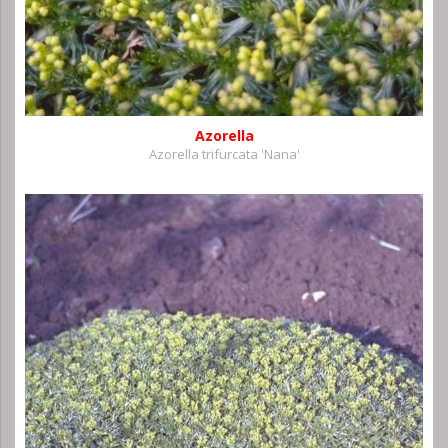
Azorella
Azorella trifurcata 'Nana'