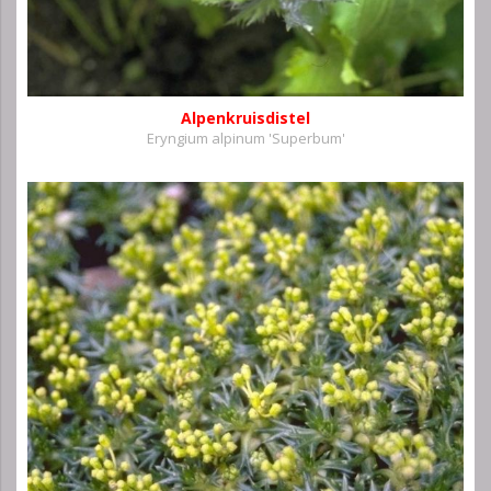
Alpenkruisdistel
Eryngium alpinum 'Superbum'