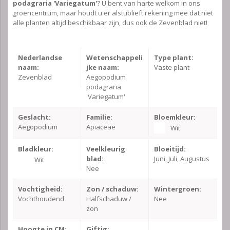
podagraria 'Variegatum'
? U bent van harte welkom in ons
groencentrum, maar houdt u er alstublieft rekening mee dat niet
alle planten altijd beschikbaar zijn, dus ook de Zevenblad niet!
Nederlandse
Wetenschappeli
Type plant:
naam:
jke naam:
Vaste plant
Zevenblad
Aegopodium
podagraria
'Variegatum'
Geslacht:
Familie:
Bloemkleur:
Aegopodium
Apiaceae
Wit
Bladkleur:
Veelkleurig
Bloeitijd:
blad:
Juni, Juli, Augustus
Wit
Nee
Vochtigheid:
Zon / schaduw:
Wintergroen:
Vochthoudend
Halfschaduw /
Nee
zon
Hoogte in CM:
Giftig: