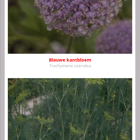
Blauwe kantbloem
Trachymene coerulea