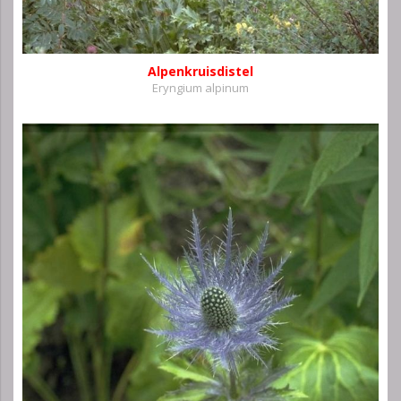
Alpenkruisdistel
Eryngium alpinum