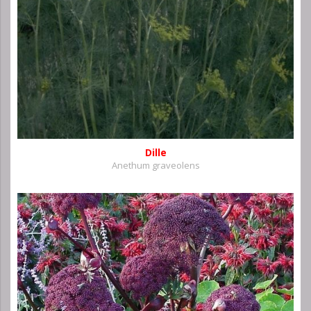
Dille
Anethum graveolens