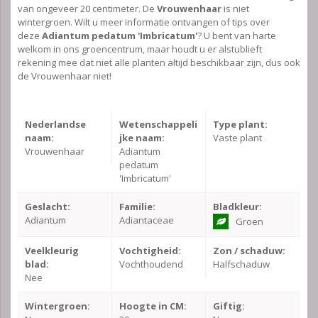
van ongeveer 20 centimeter. De
Vrouwenhaar
is niet
wintergroen. Wilt u meer informatie ontvangen of tips over
deze
Adiantum pedatum 'Imbricatum'
? U bent van harte
welkom in ons groencentrum, maar houdt u er alstublieft
rekening mee dat niet alle planten altijd beschikbaar zijn, dus ook
de Vrouwenhaar niet!
Nederlandse
Wetenschappeli
Type plant:
naam:
jke naam:
Vaste plant
Vrouwenhaar
Adiantum
pedatum
'Imbricatum'
Geslacht:
Familie:
Bladkleur:
Adiantum
Adiantaceae
Groen
Veelkleurig
Vochtigheid:
Zon / schaduw:
blad:
Vochthoudend
Halfschaduw
Nee
Wintergroen:
Hoogte in CM:
Giftig: