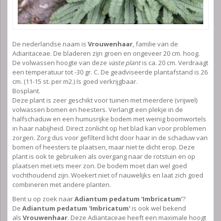
De nederlandse naam is
Vrouwenhaar
, familie van de
Adiantaceae. De bladeren zijn groen en ongeveer 20 cm. hoog.
De volwassen hoogte van deze
vaste plant
is ca. 20 cm. Verdraagt
een temperatuur tot -30 gr. C. De geadviseerde plantafstand is 26
cm. (11-15 st. per m2.) Is goed verkrijgbaar.
Bosplant.
Deze plant is zeer geschikt voor tuinen met meerdere (vrijwel)
volwassen bomen en heesters. Verlangt een plekje in de
halfschaduw en een humusrijke bodem met weinig boomwortels
in haar nabijheid. Direct zonlicht op het blad kan voor problemen
zorgen. Zorg dus voor gefilterd licht door haar in de schaduw van
bomen of heesters te plaatsen, maar niet te dicht erop. Deze
plant is ook te gebruiken als overgang naar de rotstuin en op
plaatsen met iets meer zon. De bodem moet dan wel goed
vochthoudend zijn. Woekert niet of nauwelijks en laat zich goed
combineren met andere planten.
Bent u op zoek naar
Adiantum pedatum 'Imbricatum'
?
De
Adiantum pedatum 'Imbricatum'
is ook wel bekend
als
Vrouwenhaar
. Deze Adiantaceae heeft een maximale hoogt