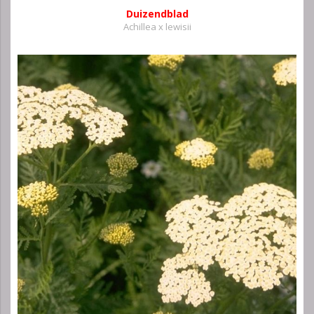
Duizendblad
Achillea x lewisii