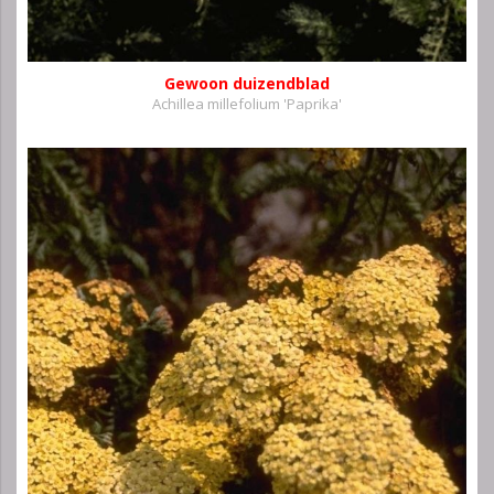
Gewoon duizendblad
Achillea millefolium 'Paprika'