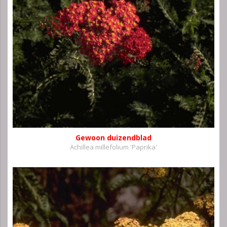
Gewoon duizendblad
Achillea millefolium 'Paprika'