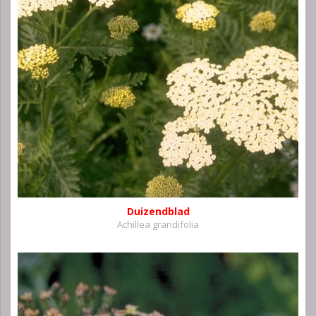
Duizendblad
Achillea grandifolia