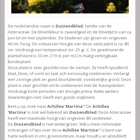
De nederlandse naam is
Duizendblad
, familie van de
Asteraceae. De bloemkleur is zwavelgeel en de bloeitijd is van ca.
juni tot en met september. De bladeren zijn groen en ongeveer
40 cm. hoog. De volwassen hoogte van deze
vaste plant
is ca. 80
cm. Verdraagt een temperatuur tot -25 gr. C. De geadviseerde
plantafstand is 33 cm. (7-9 st. per m2.) Is matig verkrijgbaar.
Borderplant.
Deze plant is zeer geschikt voor de siertuin. Ze heeft opvallend
blad, bloei, of vorm en laat zich eenvoudig combineren. Verlangt
een zonnige plek en goed doorlatende, voedselrijke grond. Deze
plant is zeer geschikt om te combineren met de 'basisplanten'.
Verdraagt korte periodes van droogte prima. Natte winters
daarentegen niet. Geeft een goede snijbloem.
Bent u op zoek naar
Achillea 'Martina'
? De
Achillea
'Martina'
is ook wel bekend als
Duizendblad
. Deze Asteraceae
heeft een maximale hoogt van ongeveer 80 centimeter.
De
Duizendblad
is niet wintergroen. Wilt u meer informatie
ontvangen of tips over deze
Achillea 'Martina'
? U bent van
harte welkom in ons groencentrum, maar houdt u er alstublieft