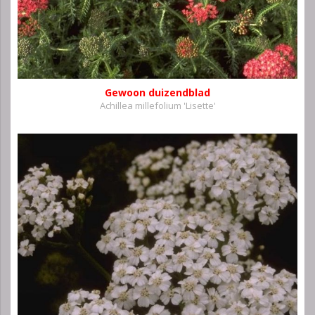
Gewoon duizendblad
Achillea millefolium 'Lisette'