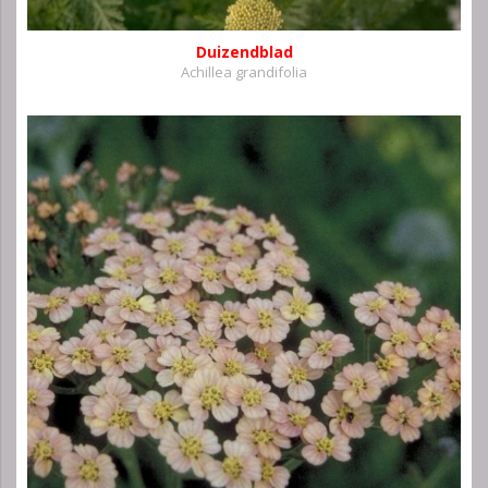
Duizendblad
Achillea grandifolia