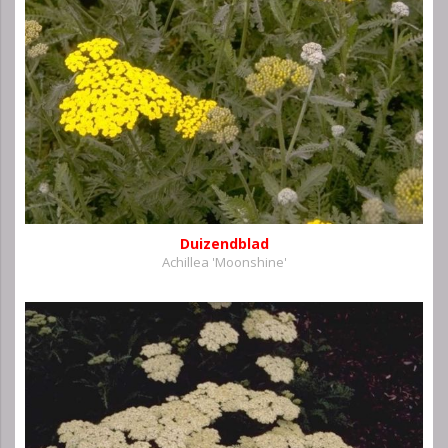
Duizendblad
Achillea 'Moonshine'