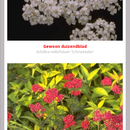
Gewoon duizendblad
Achillea millefolium 'Schneetaler'