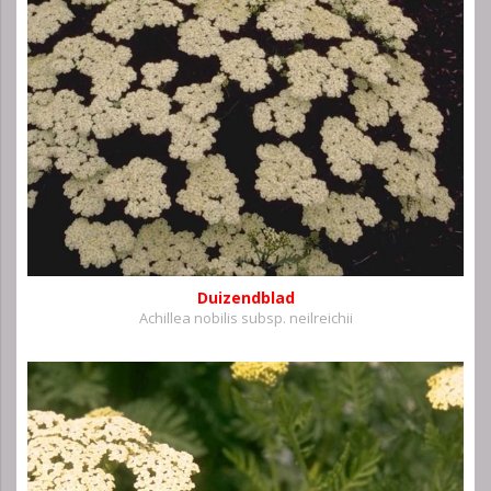
Duizendblad
Achillea nobilis subsp. neilreichii