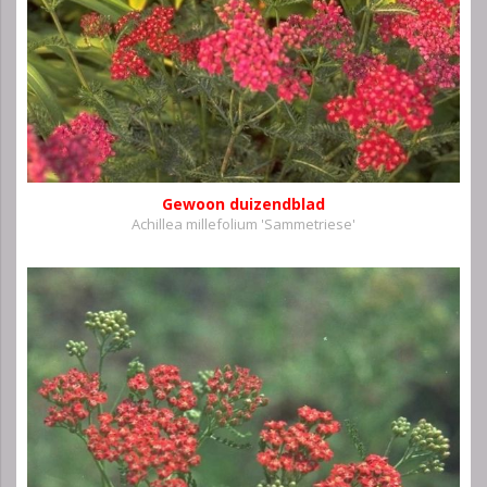
Gewoon duizendblad
Achillea millefolium 'Sammetriese'