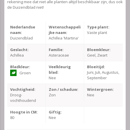
rekening mee dat niet alle planten altijd beschikbaar zijn, dus ook
de Duizendblad niet!
Nederlandse
Wetenschappeli
Type plant:
naam:
jke naam:
Vaste plant
Duizendblad
Achillea 'Martina'
Geslacht:
Familie:
Bloemkleur:
Achillea
Asteraceae
Geel, Zwart
Bladkleur:
Veelkleurig
Bloeitijd:
blad:
Juni, Juli, Augustus,
Groen
Nee
September
Vochtigheid:
Zon / schaduw:
Wintergroen:
Droog-
Zon
Nee
vochthoudend
Hoogte in CM:
Giftig:
80
Nee