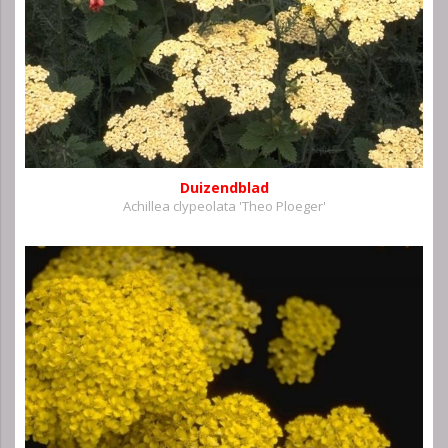
Duizendblad
Achillea clypeolata 'Theo Ploeger'