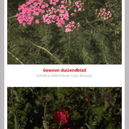
Gewoon duizendblad
Achillea millefolium 'Lilac Beauty'