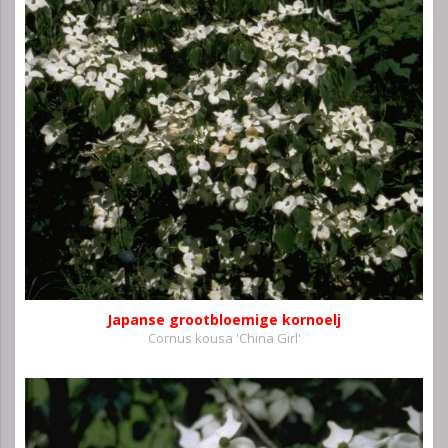
Japanse grootbloemige kornoelj
Cornus kousa 'China Girl'