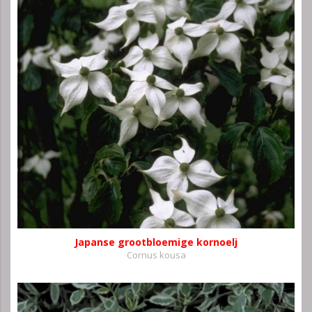
Japanse grootbloemige kornoelj
Cornus kousa