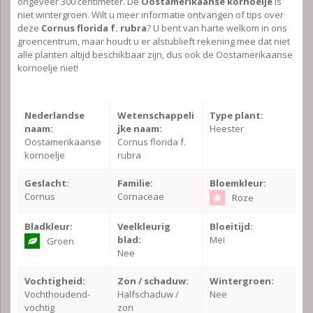
ongeveer 300 centimeter. De
Oostamerikaanse kornoelje
is
niet wintergroen. Wilt u meer informatie ontvangen of tips over
deze
Cornus florida f. rubra
? U bent van harte welkom in ons
groencentrum, maar houdt u er alstublieft rekening mee dat niet
alle planten altijd beschikbaar zijn, dus ook de Oostamerikaanse
kornoelje niet!
Nederlandse
Wetenschappeli
Type plant:
naam:
jke naam:
Heester
Oostamerikaanse
Cornus florida f.
kornoelje
rubra
Geslacht:
Familie:
Bloemkleur:
Cornus
Cornaceae
Roze
Bladkleur:
Veelkleurig
Bloeitijd:
blad:
Mei
Groen
Nee
Vochtigheid:
Zon / schaduw:
Wintergroen:
Vochthoudend-
Halfschaduw /
Nee
vochtig
zon