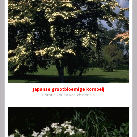
Japanse grootbloemige kornoelj
Cornus kousa var. chinensis