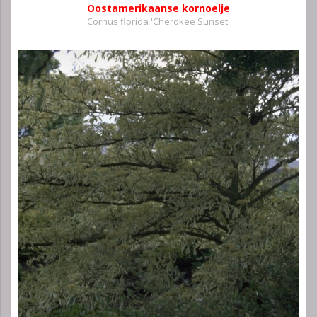
Oostamerikaanse kornoelje
Cornus florida 'Cherokee Sunset'