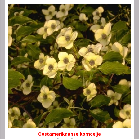
Oostamerikaanse kornoelje