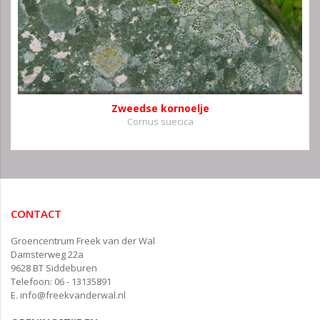
Zweedse kornoelje
Cornus suecica
CONTACT
Groencentrum Freek van der Wal
Damsterweg 22a
9628 BT Siddeburen
Telefoon: 06 - 13135891
E.
info@freekvanderwal.nl