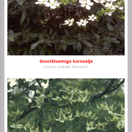
Grootbloemige kornoelje
Cornus nuttallii 'Monarch'