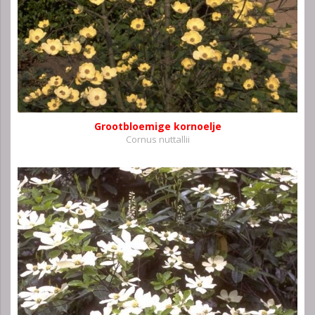
Grootbloemige kornoelje
Cornus nuttallii