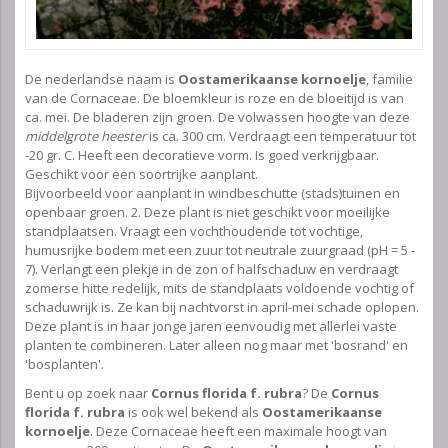
De nederlandse naam is
Oostamerikaanse kornoelje
, familie
van de Cornaceae. De bloemkleur is roze en de bloeitijd is van
ca. mei. De bladeren zijn groen. De volwassen hoogte van deze
middelgrote heester
is ca. 300 cm. Verdraagt een temperatuur tot
-20 gr. C. Heeft een decoratieve vorm. Is goed verkrijgbaar.
Geschikt voor een soortrijke aanplant.
Bijvoorbeeld voor aanplant in windbeschutte (stads)tuinen en
openbaar groen. 2. Deze plant is niet geschikt voor moeilijke
standplaatsen. Vraagt een vochthoudende tot vochtige,
humusrijke bodem met een zuur tot neutrale zuurgraad (pH = 5 -
7). Verlangt een plekje in de zon of halfschaduw en verdraagt
zomerse hitte redelijk, mits de standplaats voldoende vochtig of
schaduwrijk is. Ze kan bij nachtvorst in april-mei schade oplopen.
Deze plant is in haar jonge jaren eenvoudig met allerlei vaste
planten te combineren. Later alleen nog maar met 'bosrand' en
'bosplanten'.
Bent u op zoek naar
Cornus florida f. rubra
? De
Cornus
florida f. rubra
is ook wel bekend als
Oostamerikaanse
kornoelje
. Deze Cornaceae heeft een maximale hoogt van