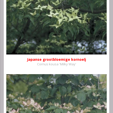
Japanse grootbloemige kornoelj
Cornus kousa 'Milky Way'