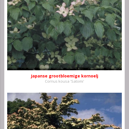
Japanse grootbloemige kornoelj
Cornus kousa 'Satomi'