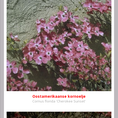
Oostamerikaanse kornoelje
Cornus florida 'Cherokee Sunset'