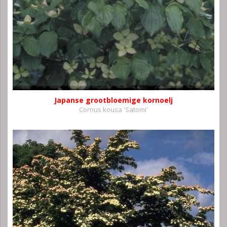
Japanse grootbloemige kornoelj
Cornus kousa 'Satomi'