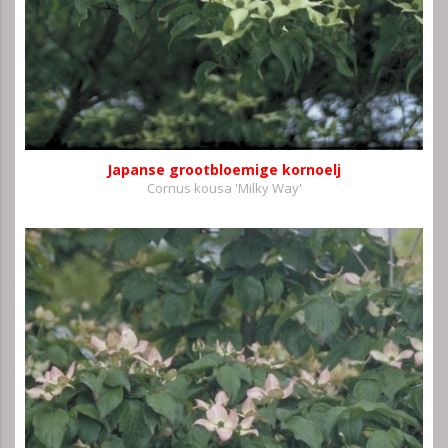
Japanse grootbloemige kornoelj
Cornus kousa 'Milky Way'