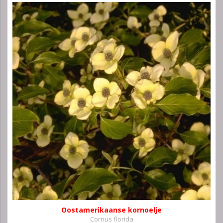
Oostamerikaanse kornoelje
Cornus florida