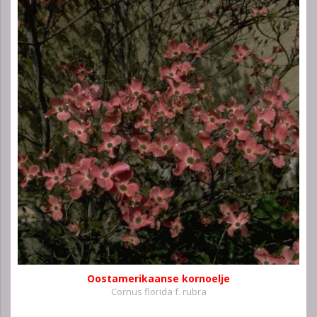
Oostamerikaanse kornoelje
Cornus florida f. rubra