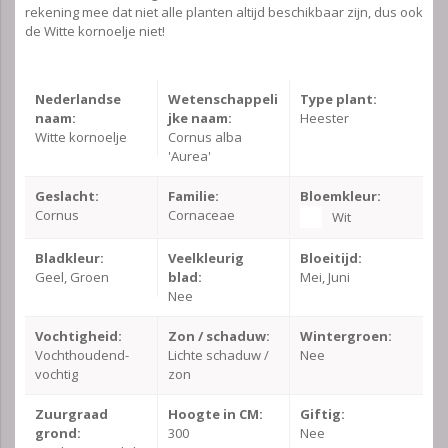
rekening mee dat niet alle planten altijd beschikbaar zijn, dus ook
de Witte kornoelje niet!
Nederlandse
Wetenschappeli
Type plant:
naam:
jke naam:
Heester
Witte kornoelje
Cornus alba
'Aurea'
Geslacht:
Familie:
Bloemkleur:
Cornus
Cornaceae
Wit
Bladkleur:
Veelkleurig
Bloeitijd:
Geel, Groen
blad:
Mei, Juni
Nee
Vochtigheid:
Zon / schaduw:
Wintergroen:
Vochthoudend-
Lichte schaduw /
Nee
vochtig
zon
Zuurgraad
Hoogte in CM:
Giftig:
grond:
300
Nee