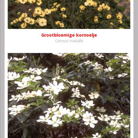
Grootbloemige kornoelje
Cornus nuttallii