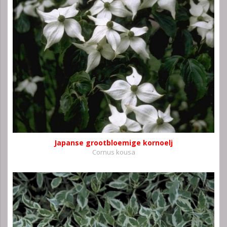
Japanse grootbloemige kornoelj
Cornus kousa