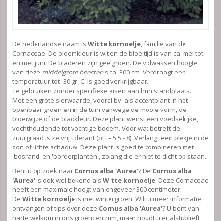
De nederlandse naam is
Witte kornoelje
, familie van de
Cornaceae. De bloemkleur is wit en de bloeitijd is van ca. mei tot
en met juni. De bladeren zijn geelgroen. De volwassen hoogte
van deze
middelgrote heester
is ca. 300 cm. Verdraagt een
temperatuur tot -30 gr. C. Is goed verkrijgbaar.
Te gebruiken zonder specifieke eisen aan hun standplaats.
Met een grote sierwaarde, vooral bv. als accentplant in het
openbaar groen en in de tuin vanwege de mooie vorm, de
bloeiwijze of de bladkleur. Deze plant wenst een voedselrijke,
vochthoudende tot vochtige bodem. Voor wat betreft de
zuurgraad is ze vrij tolerant (pH = 5.5 - 8). Verlangt een plekje in de
zon of lichte schaduw. Deze plant is goed te combineren met
'bosrand' en 'borderplanten', zolang die er niet te dicht op staan.
Bent u op zoek naar
Cornus alba 'Aurea'
? De
Cornus alba
'Aurea'
is ook wel bekend als
Witte kornoelje
. Deze Cornaceae
heeft een maximale hoogt van ongeveer 300 centimeter.
De
Witte kornoelje
is niet wintergroen. Wilt u meer informatie
ontvangen of tips over deze
Cornus alba 'Aurea'
? U bent van
harte welkom in ons groencentrum, maar houdt u er alstublieft