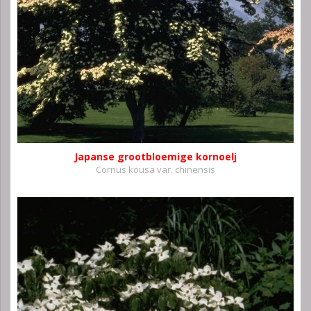
Japanse grootbloemige kornoelj
Cornus kousa var. chinensis