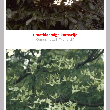
Grootbloemige kornoelje
Cornus nuttallii 'Monarch'