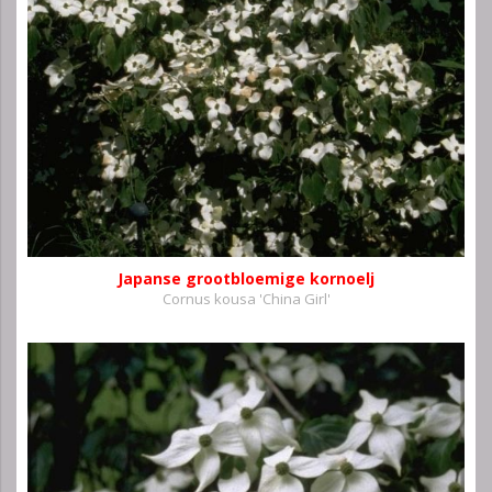
Japanse grootbloemige kornoelj
Cornus kousa 'China Girl'