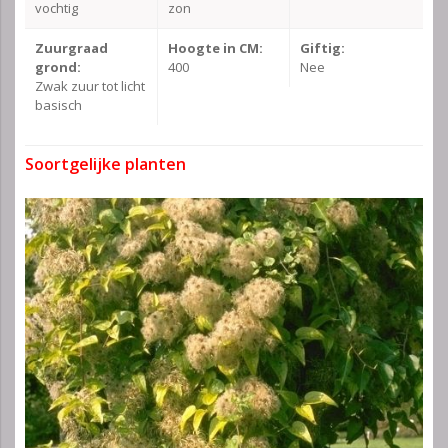
vochtig
zon
Zuurgraad
Hoogte in CM:
Giftig:
grond:
400
Nee
Zwak zuur tot licht
basisch
Soortgelijke planten