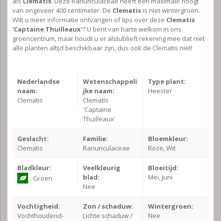
als
Clematis
. Deze Ranunculaceae heeft een maximale hoogt
van ongeveer 400 centimeter. De
Clematis
is niet wintergroen.
Wilt u meer informatie ontvangen of tips over deze
Clematis
'Captaine Thuilleaux'
? U bent van harte welkom in ons
groencentrum, maar houdt u er alstublieft rekening mee dat niet
alle planten altijd beschikbaar zijn, dus ook de Clematis niet!
Nederlandse
Wetenschappeli
Type plant:
naam:
jke naam:
Heester
Clematis
Clematis
'Captaine
Thuilleaux'
Geslacht:
Familie:
Bloemkleur:
Clematis
Ranunculaceae
Roze, Wit
Bladkleur:
Veelkleurig
Bloeitijd:
blad:
Mei, Juni
Groen
Nee
Vochtigheid:
Zon / schaduw:
Wintergroen:
Vochthoudend-
Lichte schaduw /
Nee