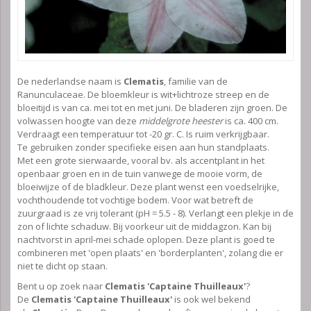
De nederlandse naam is
Clematis
, familie van de
Ranunculaceae. De bloemkleur is wit+lichtroze streep en de
bloeitijd is van ca. mei tot en met juni. De bladeren zijn groen. De
volwassen hoogte van deze
middelgrote heester
is ca. 400 cm.
Verdraagt een temperatuur tot -20 gr. C. Is ruim verkrijgbaar.
Te gebruiken zonder specifieke eisen aan hun standplaats.
Met een grote sierwaarde, vooral bv. als accentplant in het
openbaar groen en in de tuin vanwege de mooie vorm, de
bloeiwijze of de bladkleur. Deze plant wenst een voedselrijke,
vochthoudende tot vochtige bodem. Voor wat betreft de
zuurgraad is ze vrij tolerant (pH = 5.5 - 8). Verlangt een plekje in de
zon of lichte schaduw. Bij voorkeur uit de middagzon. Kan bij
nachtvorst in april-mei schade oplopen. Deze plant is goed te
combineren met 'open plaats' en 'borderplanten', zolang die er
niet te dicht op staan.
Bent u op zoek naar
Clematis 'Captaine Thuilleaux'
?
De
Clematis 'Captaine Thuilleaux'
is ook wel bekend