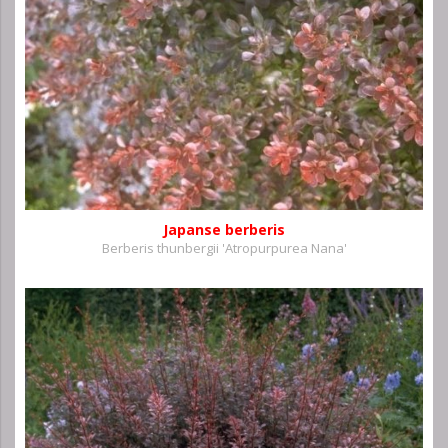
Japanse berberis
Berberis thunbergii 'Atropurpurea Nana'