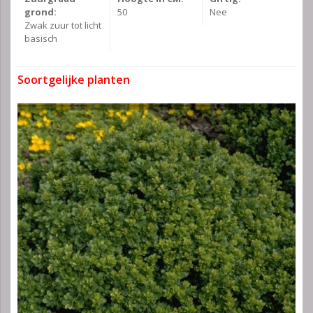
grond:
50
Nee
Zwak zuur tot licht
basisch
Soortgelijke planten