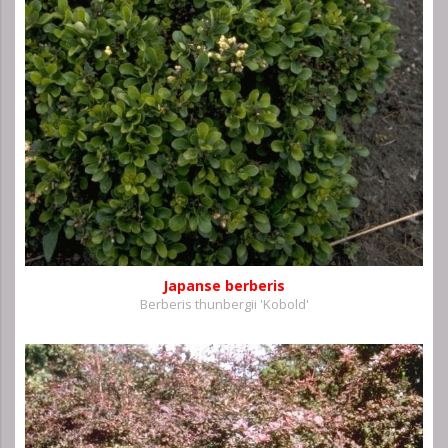
Japanse berberis
Berberis thunbergii 'Kobold'