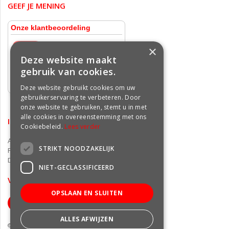
GEEF JE MENING
×
Deze website maakt
gebruik van cookies.
Deze website gebruikt cookies om uw
gebruikerservaring te verbeteren. Door
onze website te gebruiken, stemt u in met
alle cookies in overeenstemming met ons
INFORMATIE
Cookiebeleid.
Lees verder
Algemene voorwaarden
STRIKT NOODZAKELIJK
Privacy statement
Disclaimer
NIET-GECLASSIFICEERD
VOLG ONS OP FACEBOOK
OPSLAAN EN SLUITEN
ALLES AFWIJZEN
© Groencentrum Freek van der Wal