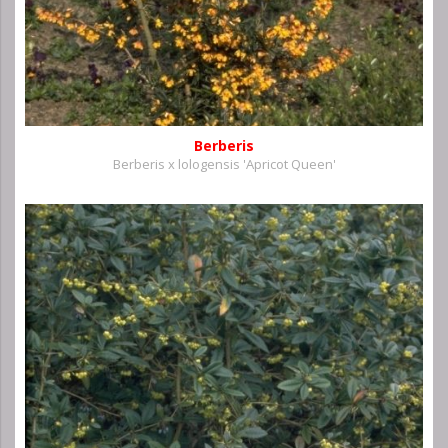
Berberis
Berberis x lologensis 'Apricot Queen'