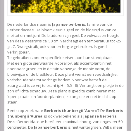
De nederlandse naam is
Japanse berberis
, familie van de
Berberidaceae. De bloemkleur is geel en de bloeitijd is van ca.
mei tot en met juni. De bladeren zijn geel. De volwassen hoogte
van deze
heester
is ca. 50 cm. Verdraagt een temperatuur tot -25
gr. C. Dwergstruik, ook voor en heg te gebruiken. Is goed
verkrijgbaar.
Te gebruiken zonder specifieke eisen aan hun standplaats.
Met een grote sierwaarde, vooral bv. als accentplant in het
openbaar groen en in de tuin vanwege de mooie vorm, de
bloeiwijze of de bladkleur. Deze plant wenst een voedselrijke,
vochthoudende tot vochtige bodem. Voor wat betreft de
zuurgraad is ze vrij tolerant (pH = 5.5 - 8). Verlangt een plekje in de
zon of lichte schaduw. Deze plant is goed te combineren met
'open plaats' en 'borderplanten', zolang die er niet te dicht op
staan.
Bent u op zoek naar
Berberis thunbergii 'Aurea'
? De
Berberis
thunbergii 'Aurea'
is ook wel bekend als
Japanse berberis
.
Deze Berberidaceae heeft een maximale hoogt van ongeveer 50
centimeter. De
Japanse berberis
is niet wintergroen. Wilt u meer