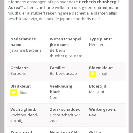
informatie ontvangen of tips over deze
Berberis thunbergii
'Aurea'
? U bent van harte welkom in ons groencentrum, maar
houdt u er alstublieft rekening mee dat niet alle planten altijd
beschikbaar zijn, dus ook de Japanse berberis niet!
Nederlandse
Wetenschappeli
Type plant:
naam:
jke naam:
Heester
Japanse berberis
Berberis
thunbergii 'Aurea'
Geslacht:
Familie:
Bloemkleur:
Berberis
Berberidaceae
Geel
Bladkleur:
Veelkleurig
Bloeitijd:
blad:
Mei, Juni
Geel
Nee
Vochtigheid:
Zon / schaduw:
Wintergroen:
Vochthoudend-
Lichte schaduw /
Nee
vochtig
zon
Zuurgraad
Hoogte in CM:
Giftig: