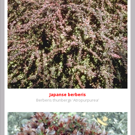
Japanse berberis
Berberis thunbergii 'Atropurpurea'