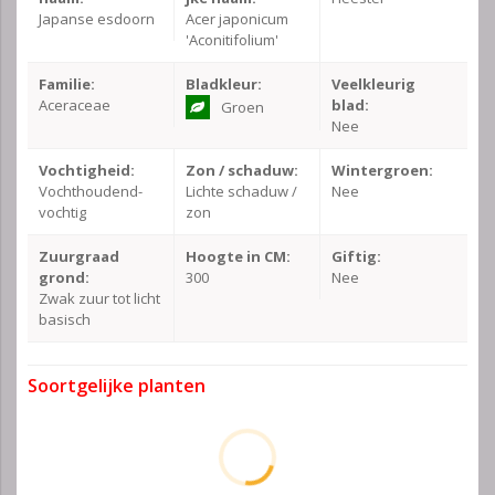
Japanse esdoorn
Acer japonicum
'Aconitifolium'
Familie:
Bladkleur:
Veelkleurig
Aceraceae
blad:
Groen
Nee
Vochtigheid:
Zon / schaduw:
Wintergroen:
Vochthoudend-
Lichte schaduw /
Nee
vochtig
zon
Zuurgraad
Hoogte in CM:
Giftig:
grond:
300
Nee
Zwak zuur tot licht
basisch
Soortgelijke planten