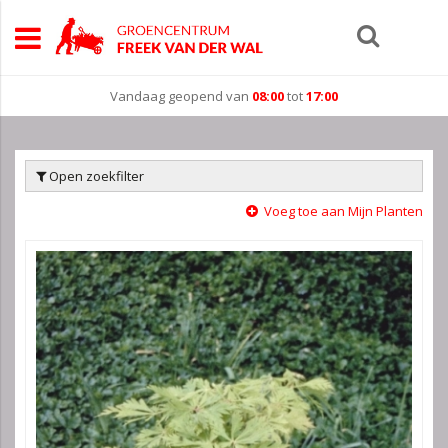
Vandaag geopend van
08:00
tot
17:00
Open zoekfilter
Voeg toe aan Mijn Planten