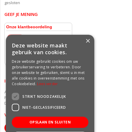
gesloten
GEEF JE MENING
×
Deze website maakt
gebruik van cookies.
Deze website gebruikt cookies om uw
gebruikerservaring te verbeteren. Door
onze website te gebruiken, stemt u in met
alle cookies in overeenstemming met ons
INFORMATIE
Cookiebeleid.
Lees verder
Algemene voorwaarden
STRIKT NOODZAKELIJK
Privacy statement
Disclaimer
NIET-GECLASSIFICEERD
VOLG ONS OP FACEBOOK
OPSLAAN EN SLUITEN