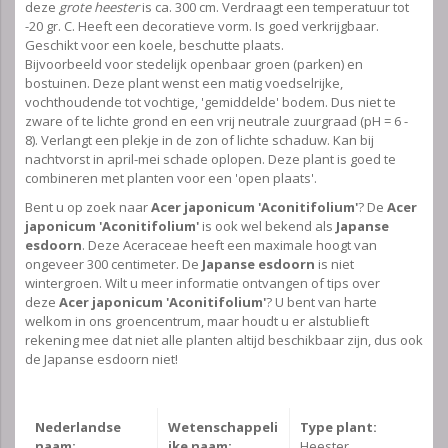
deze
grote heester
is ca. 300 cm. Verdraagt een temperatuur tot
-20 gr. C. Heeft een decoratieve vorm. Is goed verkrijgbaar.
Geschikt voor een koele, beschutte plaats.
Bijvoorbeeld voor stedelijk openbaar groen (parken) en
bostuinen. Deze plant wenst een matig voedselrijke,
vochthoudende tot vochtige, 'gemiddelde' bodem. Dus niet te
zware of te lichte grond en een vrij neutrale zuurgraad (pH = 6 -
8). Verlangt een plekje in de zon of lichte schaduw. Kan bij
nachtvorst in april-mei schade oplopen. Deze plant is goed te
combineren met planten voor een 'open plaats'.
Bent u op zoek naar
Acer japonicum 'Aconitifolium'
? De
Acer
japonicum 'Aconitifolium'
is ook wel bekend als
Japanse
esdoorn
. Deze Aceraceae heeft een maximale hoogt van
ongeveer 300 centimeter. De
Japanse esdoorn
is niet
wintergroen. Wilt u meer informatie ontvangen of tips over
deze
Acer japonicum 'Aconitifolium'
? U bent van harte
welkom in ons groencentrum, maar houdt u er alstublieft
rekening mee dat niet alle planten altijd beschikbaar zijn, dus ook
de Japanse esdoorn niet!
Nederlandse
Wetenschappeli
Type plant:
naam:
jke naam:
Heester