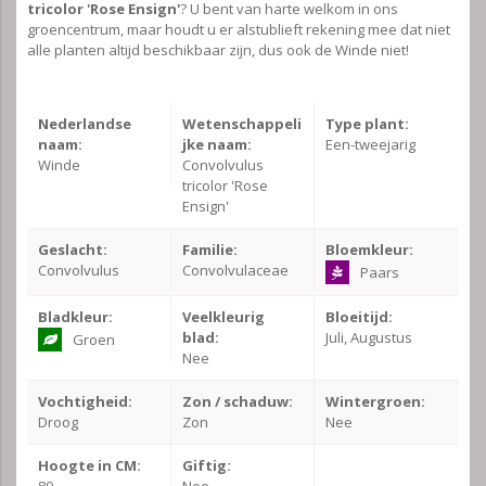
tricolor 'Rose Ensign'
? U bent van harte welkom in ons
groencentrum, maar houdt u er alstublieft rekening mee dat niet
alle planten altijd beschikbaar zijn, dus ook de Winde niet!
Nederlandse
Wetenschappeli
Type plant:
naam:
jke naam:
Een-tweejarig
Winde
Convolvulus
tricolor 'Rose
Ensign'
Geslacht:
Familie:
Bloemkleur:
Convolvulus
Convolvulaceae
Paars
Bladkleur:
Veelkleurig
Bloeitijd:
blad:
Juli, Augustus
Groen
Nee
Vochtigheid:
Zon / schaduw:
Wintergroen:
Droog
Zon
Nee
Hoogte in CM:
Giftig: