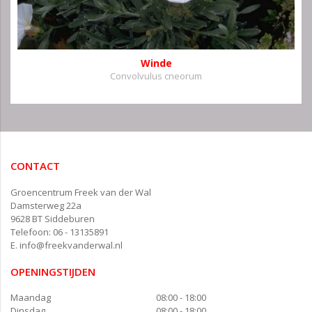
Winde
Convolvulus cneorum
CONTACT
Groencentrum Freek van der Wal
Damsterweg 22a
9628 BT Siddeburen
Telefoon: 06 - 13135891
E.
info@freekvanderwal.nl
OPENINGSTIJDEN
Maandag
08:00 - 18:00
Dinsdag
08:00 - 18:00