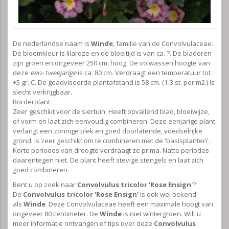
De nederlandse naam is
Winde
, familie van de Convolvulaceae.
De bloemkleur is lilaroze en de bloeitijd is van ca. ?. De bladeren
zijn groen en ongeveer 250 cm. hoog. De volwassen hoogte van
deze
een- tweejarige
is ca. 80 cm. Verdraagt een temperatuur tot
+5 gr. C. De geadviseerde plantafstand is 58 cm. (1-3 st. per m2.) Is
slecht verkrijgbaar.
Borderplant:
Zeer geschikt voor de siertuin. Heeft opvallend blad, bloeiwijze,
of vorm en laat zich eenvoudig combineren. Deze eenjarige plant
verlangt een zonnige plek en goed doorlatende, voedselrijke
grond. Is zeer geschikt om te combineren met de 'basisplanten'.
Korte periodes van droogte verdraagt ze prima. Natte periodes
daarentegen niet. De plant heeft stevige stengels en laat zich
goed combineren.
Bent u op zoek naar
Convolvulus tricolor 'Rose Ensign'
?
De
Convolvulus tricolor 'Rose Ensign'
is ook wel bekend
als
Winde
. Deze Convolvulaceae heeft een maximale hoogt van
ongeveer 80 centimeter. De
Winde
is niet wintergroen. Wilt u
meer informatie ontvangen of tips over deze
Convolvulus