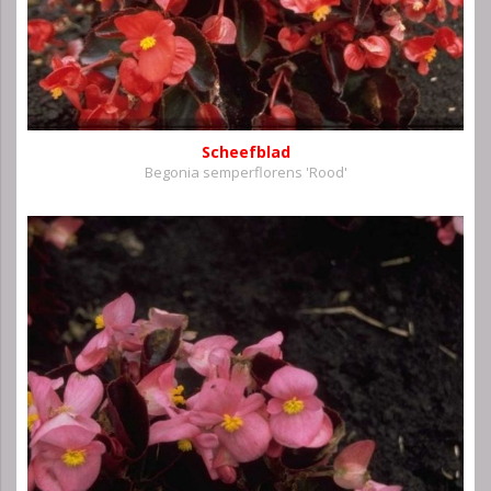
Scheefblad
Begonia semperflorens 'Rood'