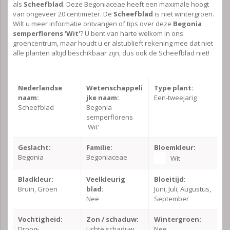
als
Scheefblad
. Deze Begoniaceae heeft een maximale hoogt
van ongeveer 20 centimeter. De
Scheefblad
is niet wintergroen.
Wilt u meer informatie ontvangen of tips over deze
Begonia
semperflorens 'Wit'
? U bent van harte welkom in ons
groencentrum, maar houdt u er alstublieft rekening mee dat niet
alle planten altijd beschikbaar zijn, dus ook de Scheefblad niet!
Nederlandse
Wetenschappeli
Type plant:
naam:
jke naam:
Een-tweejarig
Scheefblad
Begonia
semperflorens
'Wit'
Geslacht:
Familie:
Bloemkleur:
Begonia
Begoniaceae
Wit
Bladkleur:
Veelkleurig
Bloeitijd:
Bruin, Groen
blad:
Juni, Juli, Augustus,
Nee
September
Vochtigheid:
Zon / schaduw:
Wintergroen:
Droog-
Lichte schaduw
Nee