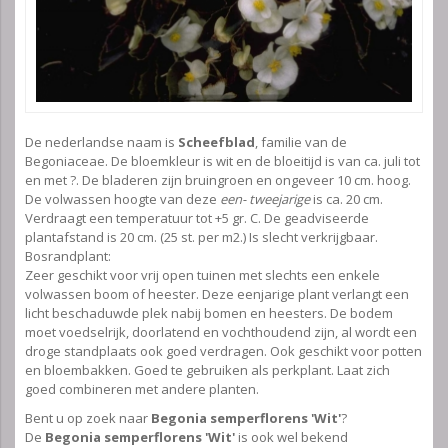
De nederlandse naam is
Scheefblad
, familie van de
Begoniaceae. De bloemkleur is wit en de bloeitijd is van ca. juli tot
en met ?. De bladeren zijn bruingroen en ongeveer 10 cm. hoog.
De volwassen hoogte van deze
een- tweejarige
is ca. 20 cm.
Verdraagt een temperatuur tot +5 gr. C. De geadviseerde
plantafstand is 20 cm. (25 st. per m2.) Is slecht verkrijgbaar.
Bosrandplant:
Zeer geschikt voor vrij open tuinen met slechts een enkele
volwassen boom of heester. Deze eenjarige plant verlangt een
licht beschaduwde plek nabij bomen en heesters. De bodem
moet voedselrijk, doorlatend en vochthoudend zijn, al wordt een
droge standplaats ook goed verdragen. Ook geschikt voor potten
en bloembakken. Goed te gebruiken als perkplant. Laat zich
goed combineren met andere planten.
Bent u op zoek naar
Begonia semperflorens 'Wit'
?
De
Begonia semperflorens 'Wit'
is ook wel bekend