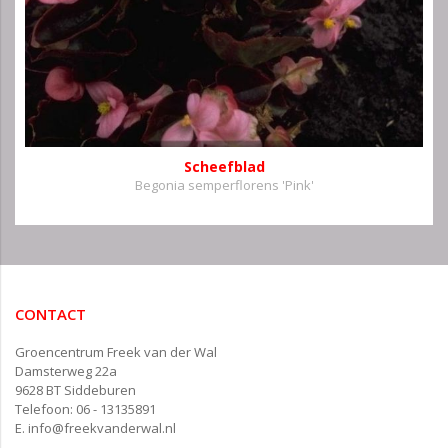
Scheefblad
Begonia semperflorens 'Pink'
CONTACT
Groencentrum Freek van der Wal
Damsterweg 22a
9628 BT Siddeburen
Telefoon: 06 - 13135891
E.
info@freekvanderwal.nl