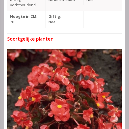
vochthoudend
Hoogte in CM:
Giftig:
20
Nee
Soortgelijke planten