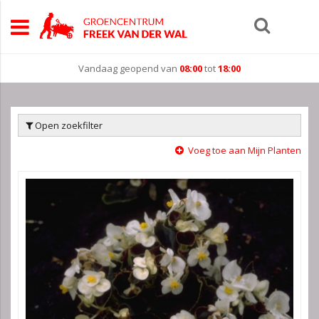
Vandaag geopend van
08:00
tot
18:00
Open zoekfilter
Voeg toe aan Mijn Planten