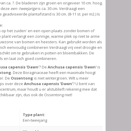
s van ca. ?. De bladeren zijn groen en ongeveer 10 cm. hoog.
n deze
een- tweejarige
is ca. 30 cm. Verdraagt een
e geadviseerde plantafstand is 30 cm. (8-11 st. per m2.) Is
e:
in op het zuiden' en een open plaats zonder bomen of
e plant verlangt een zonnige, warme plek op niet te arme
uwzone van bomen en heesters. Kan gebruikt worden als
 zich eenvoudig combineren Verdraagt vrij veel droogte en
schikt om te gebruiken in potten en bloembakken. De
ls en laat zich goed combineren.
usa capensis 'Dawn'
? De
Anchusa capensis 'Dawn'
is
ntong
. Deze Boraginaceae heeft een maximale hoogt
er. De
Ossentong
is niet wintergroen. Wilt u meer
ips over deze
Anchusa capensis 'Dawn'
? U bent van
centrum, maar houdt u er alstublieft rekening mee dat
schikbaar zijn, dus ook de Ossentong niet!
Type plant:
Een-tweejarig