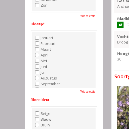
Gesla
Zon
Anchu
Wis selectie
Bladk
Bloeitijd:
G
Vocht
Januari
Droog
Februari
Maart
Hoogt
April
30
Mei
Juni
Juli
Soort
Augustus
September
Oktober
Wis selectie
November
Bloemkleur:
December
Beige
Blauw
Bruin