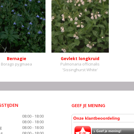
Bernagie
Gevlekt longkruid
Borago pygmaea
Pulmonaria officinalis
'Sissinghurst White'
STIJDEN
GEEF JE MENING
08:00 - 18:00
08:00 - 18:00
g
08:00 - 18:00
ag
08:00 - 18:00