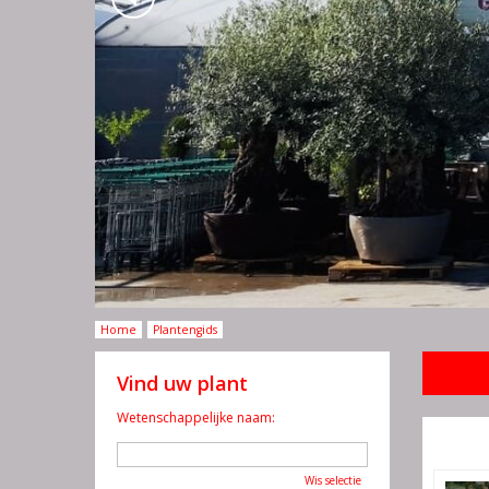
Home
Plantengids
Vind uw plant
Wetenschappelijke naam:
Wis selectie