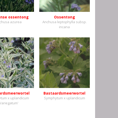
aanse ossentong
Ossentong
chusa azurea
Anchusa leptophylla subsp.
incana
ardsmeerwortel
Bastaardsmeerwortel
tum x uplandicum
Symphytum x uplandicum
'Variegatum'