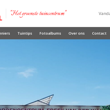
"Het groenste tuincentrum"
Vand
niers
Tuintips
Fotoalbums
Over ons
Contact