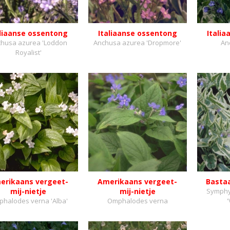
aliaanse ossentong
Italiaanse ossentong
Itali
husa azurea 'Loddon
Anchusa azurea 'Dropmore'
An
Royalist'
erikaans vergeet-
Amerikaans vergeet-
Basta
mij-nietje
mij-nietje
Symphy
halodes verna 'Alba'
Omphalodes verna