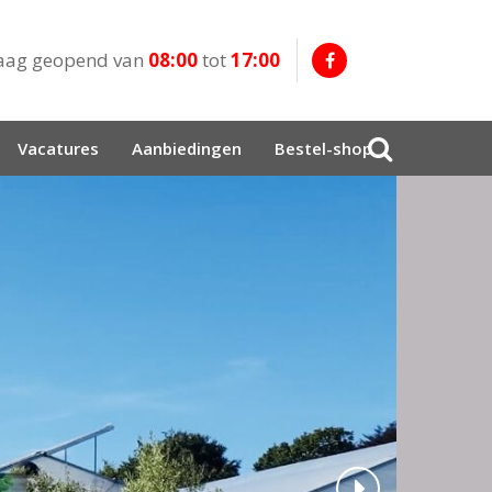
aag geopend van
08:00
tot
17:00
Vacatures
Aanbiedingen
Bestel-shop