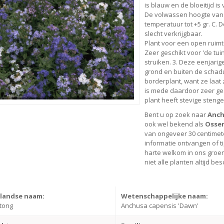
is blauw en de bloeitijd i
De volwassen hoogte va
temperatuur tot +5 gr. C. D
slecht verkrijgbaar.
Plant voor een open ruimt
Zeer geschikt voor 'de tu
struiken. 3. Deze eenjarig
grond en buiten de schad
borderplant, want ze laat
is mede daardoor zeer ge
plant heeft stevige stenge
Bent u op zoek naar
Anch
ook wel bekend als
Osse
van ongeveer 30 centimet
informatie ontvangen of t
harte welkom in ons groen
niet alle planten altijd be
landse naam:
Wetenschappelijke naam:
tong
Anchusa capensis 'Dawn'