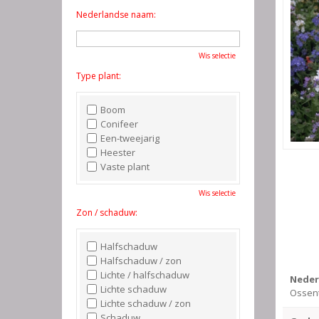
Nederlandse naam:
Wis selectie
Type plant:
Boom
Conifeer
Een-tweejarig
Heester
Vaste plant
Wis selectie
Zon / schaduw:
Halfschaduw
Halfschaduw / zon
Lichte / halfschaduw
Neder
Lichte schaduw
Ossen
Lichte schaduw / zon
Schaduw