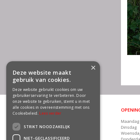
×
Deze website maakt
gebruik van cookies.
Deze website gebruikt cookies om uw
gebruikerservaring te verbeteren. Door
onze website te gebruiken, stemt u in met
alle cookies in overeenstemming met ons
OPENING
CONTACT
Cookiebeleid.
Lees verder
Maandag
Groencentrum Freek van der Wal
STRIKT NOODZAKELIJK
Dinsdag
Damsterweg 22a
Woensda
9628 BT Siddeburen
NIET-GECLASSIFICEERD
Donderd
Telefoon: 06 - 13135891