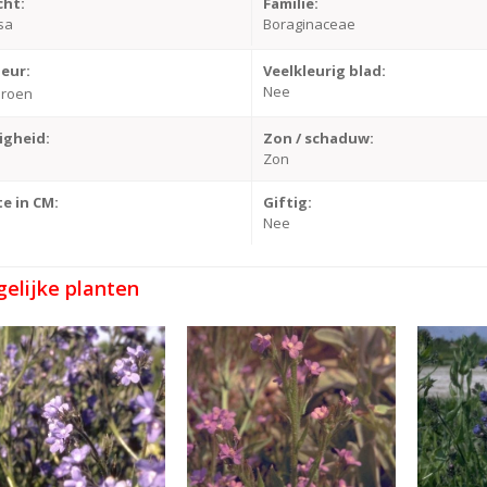
cht:
Familie:
sa
Boraginaceae
leur:
Veelkleurig blad:
Nee
roen
igheid:
Zon / schaduw:
Zon
e in CM:
Giftig:
Nee
gelijke planten